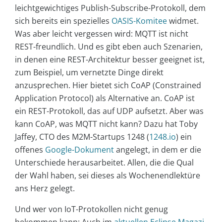
leichtgewichtiges Publish-Subscribe-Protokoll, dem
sich bereits ein spezielles
OASIS-Komitee
widmet.
Was aber leicht vergessen wird: MQTT ist nicht
REST-freundlich. Und es gibt eben auch Szenarien,
in denen eine REST-Architektur besser geeignet ist,
zum Beispiel, um vernetzte Dinge direkt
anzusprechen. Hier bietet sich CoAP (Constrained
Application Protocol) als Alternative an. CoAP ist
ein REST-Protokoll, das auf UDP aufsetzt. Aber was
kann CoAP, was MQTT nicht kann? Dazu hat Toby
Jaffey, CTO des M2M-Startups 1248 (
1248.io
) ein
offenes
Google-Dokument
angelegt, in dem er die
Unterschiede herausarbeitet. Allen, die die Qual
der Wahl haben, sei dieses als Wochenendlektüre
ans Herz gelegt.
Und wer von IoT-Protokollen nicht genug
bekommen kann: Auch im
aktuellen Eclipse Magazi