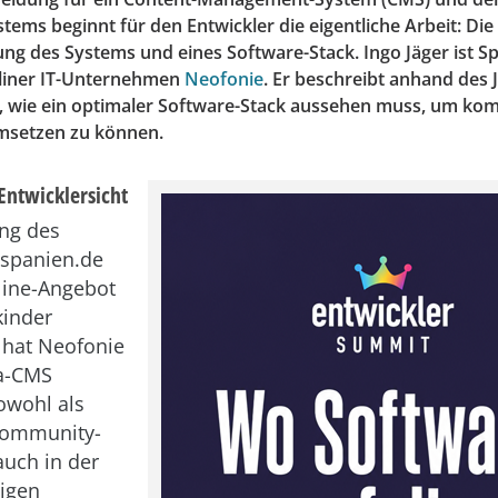
ems beginnt für den Entwickler die eigentliche Arbeit: Die
g des Systems und eines Software-Stack. Ingo Jäger ist Spe
liner IT-Unternehmen
Neofonie
. Er beschreibt anhand des 
 wie ein optimaler Software-Stack aussehen muss, um ko
msetzen zu können.
Entwicklersicht
ng des
 spanien.de
ine-Angebot
kinder
 hat Neofonie
a-CMS
sowohl als
Community-
auch in der
tigen