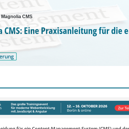
it Magnolia CMS
 CMS: Eine Praxisanleitung für die e
erung
heidung für ein Content-Management-System (CMS) und de