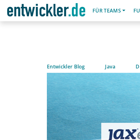
FÜR TEAMS
FU
Entwickler Blog
Java
D