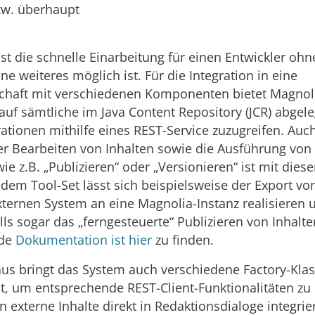
bzw. überhaupt
.
ist die schnelle Einarbeitung für einen Entwickler oh
e weiteres möglich ist. Für die Integration in eine
chaft mit verschiedenen Komponenten bietet Magnoli
 auf sämtliche im Java Content Repository (JCR) abgele
ationen mithilfe eines REST-Service zuzugreifen. Auc
r Bearbeiten von Inhalten sowie die Ausführung von
 z.B. „Publizieren“ oder „Versionieren“ ist mit dies
 dem Tool-Set lässt sich beispielsweise der Export vo
ternen System an eine Magnolia-Instanz realisieren 
ls sogar das „ferngesteuerte“ Publizieren von Inhalte
nde
Dokumentation ist hier
zu finden.
us bringt das System auch verschiedene Factory-Kla
it, um entsprechende REST-Client-Funktionalitäten zu 
 externe Inhalte direkt in Redaktionsdialoge integrie