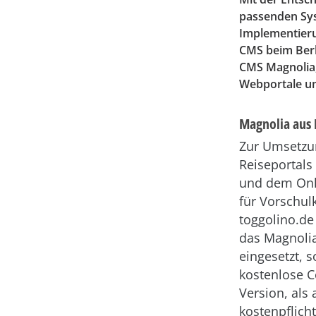
passenden Syst
Implementierun
CMS beim Ber
CMS Magnolia,
Webportale u
Magnolia aus 
Zur Umsetzu
Reiseportals
und dem Onl
für Vorschul
toggolino.de
das Magnoli
eingesetzt, 
kostenlose 
Version, als 
kostenpflich