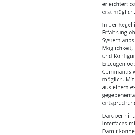
erleichtert 
erst möglich
In der Regel 
Erfahrung ohn
Systemlands
Möglichkeit,
und Konfigur
Erzeugen ode
Commands wie
möglich. Mit
aus einem ex
gegebenenfal
entspreche
Darüber hina
Interfaces m
Damit können