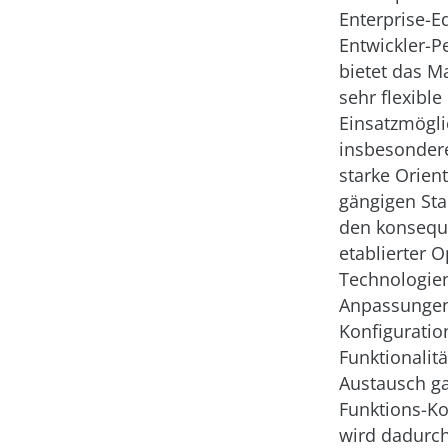
Enterprise-Ed
Entwickler-P
bietet das M
sehr flexible
Einsatzmögli
insbesonder
starke Orien
gängigen St
den konsequ
etablierter 
Technologie
Anpassunge
Konfigurati
Funktionalit
Austausch g
Funktions-K
wird dadurch