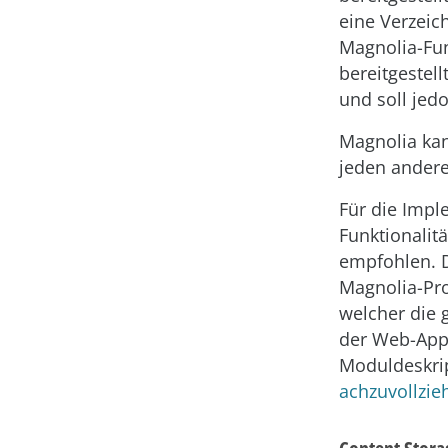
eine Verzeic
Magnolia-Fun
bereitgestel
und soll jed
Magnolia kan
jeden andere
Für die Impl
Funktionalit
empfohlen. D
Magnolia-Pro
welcher die 
der Web-App
Moduldeskrip
achzuvollzie