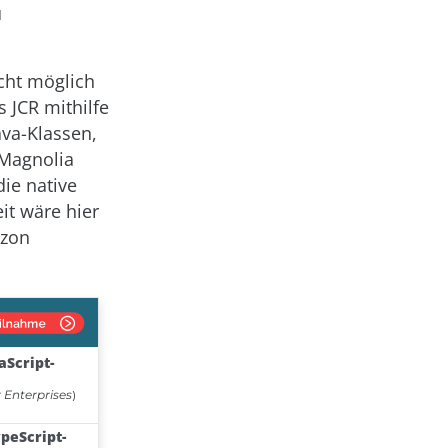
u
cht möglich
 JCR mithilfe
ava-Klassen,
 Magnolia
die native
it wäre hier
azon