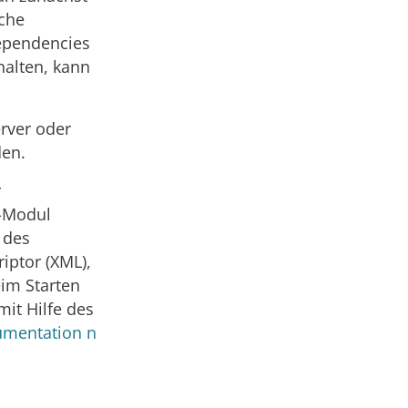
iche
Dependencies
halten, kann
rver oder
den.
r
a-Modul
 des
iptor (XML),
im Starten
it Hilfe des
umentation n