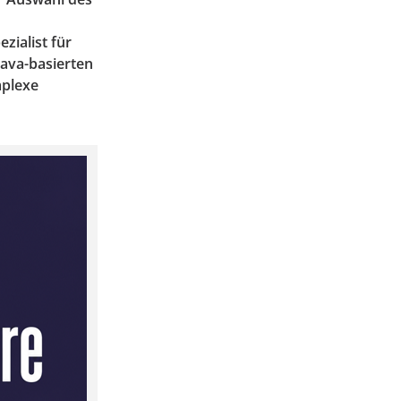
zialist für
Java-basierten
mplexe