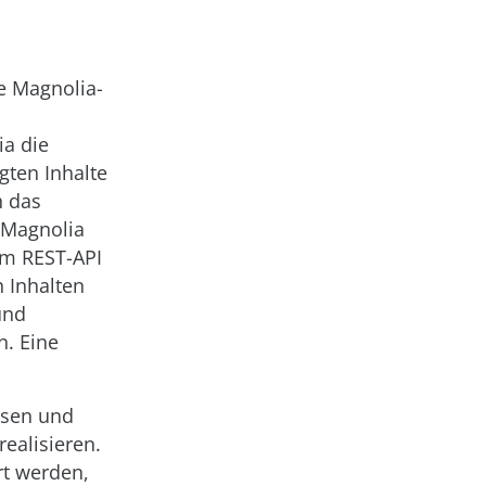
ne Magnolia-
a die
gten Inhalte
h das
 Magnolia
em REST-API
n Inhalten
und
n. Eine
ssen und
realisieren.
rt werden,