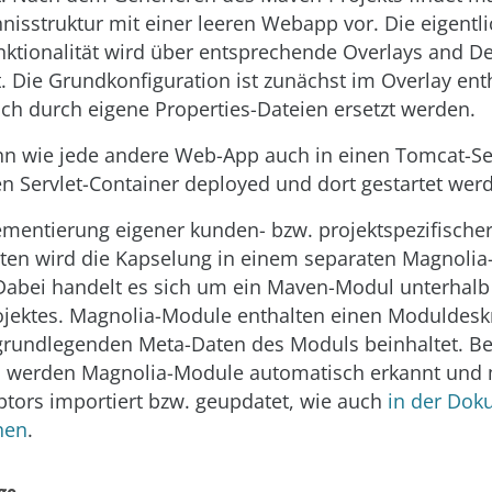
hnisstruktur mit einer leeren Webapp vor. Die eigentl
ktionalität wird über entsprechende Overlays and 
lt. Die Grundkonfiguration ist zunächst im Overlay ent
och durch eigene Properties-Dateien ersetzt werden.
n wie jede andere Web-App auch in einen Tomcat-Se
n Servlet-Container deployed und dort gestartet wer
ementierung eigener kunden- bzw. projektspezifische
äten wird die Kapselung in einem separaten Magnoli
abei handelt es sich um ein Maven-Modul unterhalb
jektes. Magnolia-Module enthalten einen Moduldeskr
grundlegenden Meta-Daten des Moduls beinhaltet. Be
 werden Magnolia-Module automatisch erkannt und m
tors importiert bzw. geupdatet, wie auch
in der Dok
hen
.