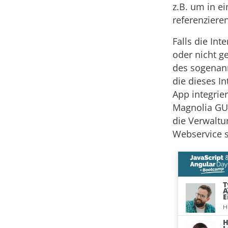
z.B. um in e
referenzieren
Falls die In
oder nicht g
des sogenann
die dieses I
App integrier
Magnolia GUI
die Verwaltu
Webservice s