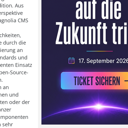
ition. Aus
erspektive
agnolia CMS
chkeiten,
e durch die
tierung an
andards und
enten Einsatz
Open-Source-
n.
n an
onen und
äten oder der
anzer
omponenten
 sehr