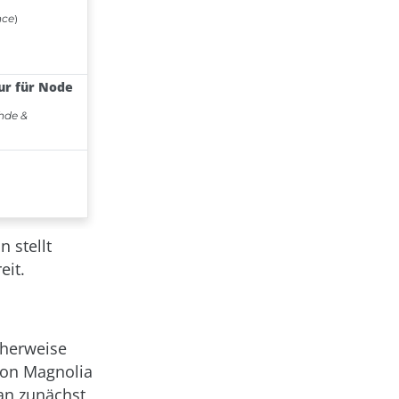
 stellt
eit.
cherweise
von Magnolia
an zunächst