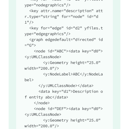
ype="nodegraphics"/>

  <key attr.name="description" att
r.type="string" for="node" id="d
1"/>

  <key for="edge" id="d2" yfiles.t
ype="edgegraphics"/>

  <graph edgedefault="directed" id
="G">

    <node id="ABC"><data key="d0">
<y:UMLClassNode>

        <y:Geometry height="25.0" 
width="200.0"/>

        <y:NodeLabel>ABC</y:NodeLa
bel>

      </y:UMLClassNode></data>

      <data key="d1">Description o
f entity abc</data>

    </node>

    <node id="DEF"><data key="d0">
<y:UMLClassNode>

        <y:Geometry height="25.0" 
width="200.0"/>
