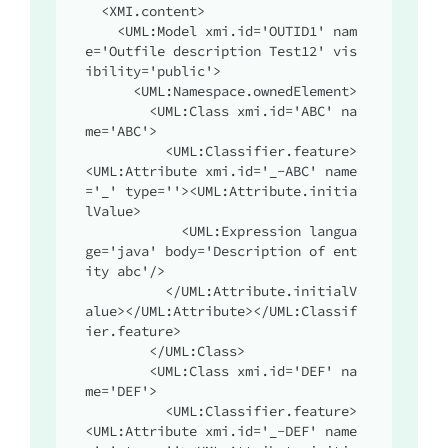
  <XMI.content>

    <UML:Model xmi.id='OUTID1' nam
e='Outfile description Test12' vis
ibility='public'>

      <UML:Namespace.ownedElement>

        <UML:Class xmi.id='ABC' na
me='ABC'>

          <UML:Classifier.feature>
<UML:Attribute xmi.id='_-ABC' name
='_' type=''><UML:Attribute.initia
lValue>

            <UML:Expression langua
ge='java' body='Description of ent
ity abc'/>

          </UML:Attribute.initialV
alue></UML:Attribute></UML:Classif
ier.feature>

        </UML:Class>

        <UML:Class xmi.id='DEF' na
me='DEF'>

          <UML:Classifier.feature>
<UML:Attribute xmi.id='_-DEF' name