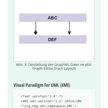
Abb. 3: Darstellung der GraphML-Datei im yEd-
Graph-Editor (nach Layout)
Visual Paradigm for UML (XMI)
<?xml version='1.0' ?>

<XMI xmi.version='1.2' xmlns:UML
='org.omg.xmi.namespace.UML'>
