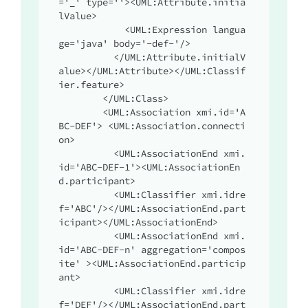
='_' type=''><UML:Attribute.initia
lValue>

            <UML:Expression langua
ge='java' body='-def-'/>

          </UML:Attribute.initialV
alue></UML:Attribute></UML:Classif
ier.feature>

        </UML:Class>

        <UML:Association xmi.id='A
BC-DEF'> <UML:Association.connecti
on>

          <UML:AssociationEnd xmi.
id='ABC-DEF-1'><UML:AssociationEn
d.participant>

          <UML:Classifier xmi.idre
f='ABC'/></UML:AssociationEnd.part
icipant></UML:AssociationEnd>

          <UML:AssociationEnd xmi.
id='ABC-DEF-n' aggregation='compos
ite' ><UML:AssociationEnd.particip
ant>

          <UML:Classifier xmi.idre
f='DEF'/></UML:AssociationEnd.part