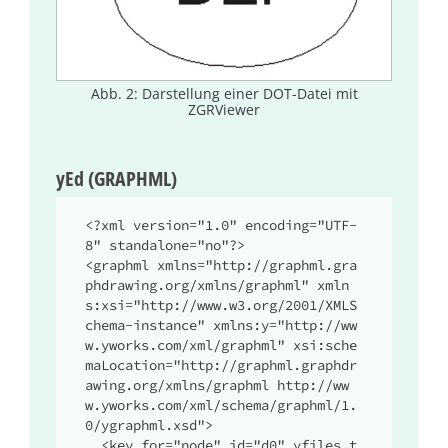
Abb. 2: Darstellung einer DOT-Datei mit
ZGRViewer
yEd (GRAPHML)
<?xml version="1.0" encoding="UTF-
8" standalone="no"?>

<graphml xmlns="http://graphml.gra
phdrawing.org/xmlns/graphml" xmln
s:xsi="http://www.w3.org/2001/XMLS
chema-instance" xmlns:y="http://ww
w.yworks.com/xml/graphml" xsi:sche
maLocation="http://graphml.graphdr
awing.org/xmlns/graphml http://ww
w.yworks.com/xml/schema/graphml/1.
0/ygraphml.xsd">

  <key for="node" id="d0" yfiles.t