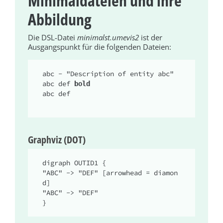
Minimaldateien und ihre
Abbildung
Die DSL-Datei
minimalst.umevis2
ist der
Ausgangspunkt für die folgenden Dateien:
abc - "Description of entity abc"

abc def 
bold
abc def

Graphviz (DOT)
digraph OUTID1 {

"ABC" -> "DEF" [arrowhead = diamon
d]

"ABC" -> "DEF"

}