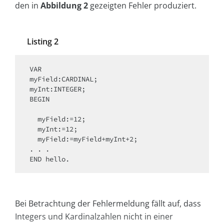
den in
Abbildung 2
gezeigten Fehler produziert.
Listing 2
VAR

myField:CARDINAL;

myInt:INTEGER;

BEGIN

  myField:=12;

  myInt:=12;

  myField:=myField+myInt+2;

. . . 

END hello.
Bei Betrachtung der Fehlermeldung fällt auf, dass
Integers und Kardinalzahlen nicht in einer