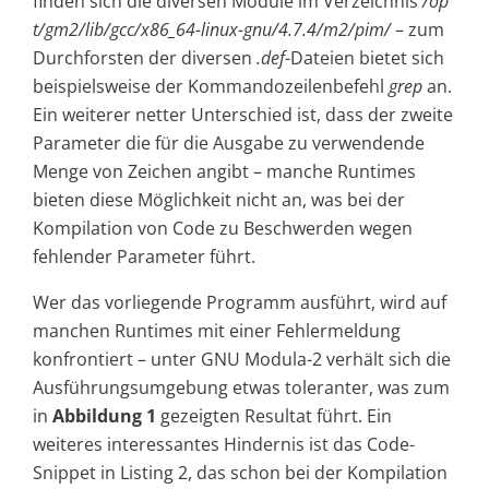
finden sich die diversen Module im Verzeichnis
/op
t/gm2/lib/gcc/x86_64-linux-gnu/4.7.4/m2/pim/
– zum
Durchforsten der diversen
.def
-Dateien bietet sich
beispielsweise der Kommandozeilenbefehl
grep
an.
Ein weiterer netter Unterschied ist, dass der zweite
Parameter die für die Ausgabe zu verwendende
Menge von Zeichen angibt – manche Runtimes
bieten diese Möglichkeit nicht an, was bei der
Kompilation von Code zu Beschwerden wegen
fehlender Parameter führt.
Wer das vorliegende Programm ausführt, wird auf
manchen Runtimes mit einer Fehlermeldung
konfrontiert – unter GNU Modula-2 verhält sich die
Ausführungsumgebung etwas toleranter, was zum
in
Abbildung 1
gezeigten Resultat führt. Ein
weiteres interessantes Hindernis ist das Code-
Snippet in Listing 2, das schon bei der Kompilation