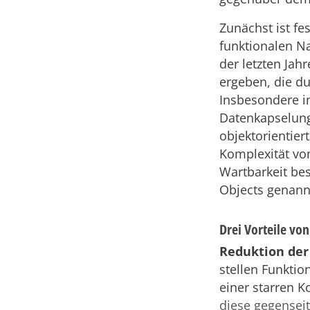
Zunächst ist fe
funktionalen Na
der letzten Jah
ergeben, die du
Insbesondere i
Datenkapselung
objektorientier
Komplexität vo
Wartbarkeit bes
Objects genannt
Drei Vorteile vo
Reduktion de
stellen Funkti
einer starren
diese gegenseit