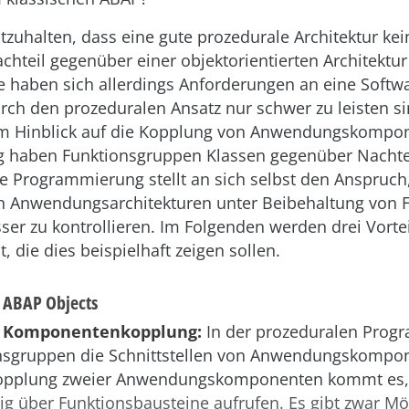
stzuhalten, dass eine gute prozedurale Architektur ke
chteil gegenüber einer objektorientierten Architektur
re haben sich allerdings Anforderungen an eine Softw
rch den prozeduralen Ansatz nur schwer zu leisten si
m Hinblick auf die Kopplung von Anwendungskompo
 haben Funktionsgruppen Klassen gegenüber Nachtei
te Programmierung stellt an sich selbst den Anspruch
n Anwendungsarchitekturen unter Beibehaltung von Fl
ser zu kontrollieren. Im Folgenden werden drei Vort
, die dies beispielhaft zeigen sollen.
n ABAP Objects
r Komponentenkopplung:
In der prozeduralen Pro
onsgruppen die Schnittstellen von Anwendungskompon
 Kopplung zweier Anwendungskomponenten kommt es,
ig über Funktionsbausteine aufrufen. Es gibt zwar Mö