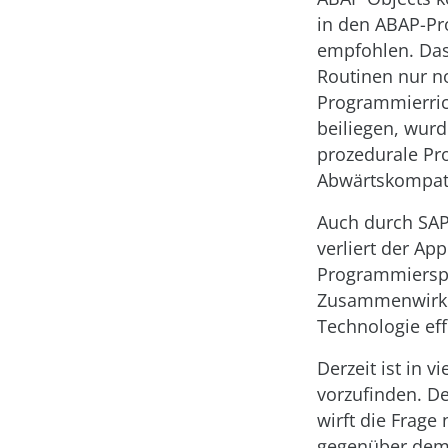
in den ABAP-Pr
empfohlen. Das
Routinen nur n
Programmierric
beiliegen, wurd
prozedurale Pr
Abwärtskompatib
Auch durch SAP
verliert der Ap
Programmierspr
Zusammenwirken
Technologie eff
Derzeit ist in
vorzufinden. De
wirft die Frage
gegenüber dem