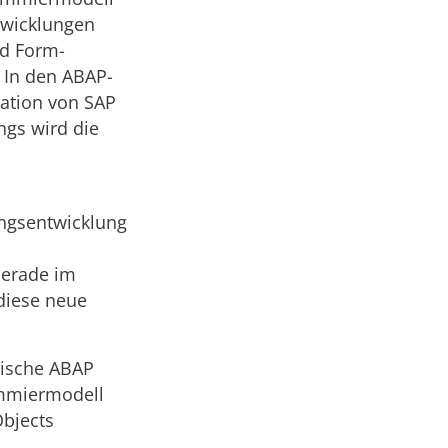
twicklungen
nd Form-
 In den ABAP-
tation von SAP
ngs wird die
ngsentwicklung
Gerade im
diese neue
sische ABAP
rammiermodell
Objects