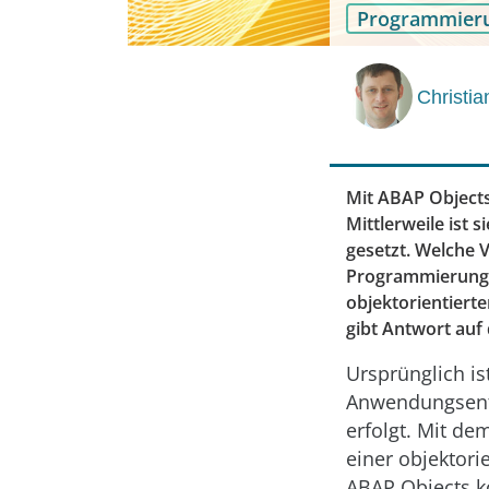
Programmier
Christi
Mit ABAP Objects
Mittlerweile ist
gesetzt. Welche V
Programmierung 
objektorientiert
gibt Antwort auf 
Ursprünglich is
Anwendungsentw
erfolgt. Mit d
einer objektori
ABAP Objects k