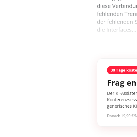
diese Verbindun
fehlenden Tren
der fehlenden 
die Interfaces...
30 Tage kost
Frag en
Der KI-Assiste
Konferenzsessi
generisches K
Danach 19,90 €/M