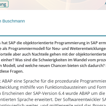
ung
an Buschmann
 hat SAP die objektorientierte Programmierung in SAP ermö
 sie als Programmiermodell für Neu- und Weiterentwicklung
orteile aber auch Nachteile gehen mit der objektorientiert
einher? Was sind die Schwierigkeiten im Wandel vom proz
en Modell, und welche neuen Chancen bieten sich dadurch? D
diese Fragen.
t ABAP eine Sprache für die prozedurale Programmier
icklung mithilfe von Funktionsbausteinen und For
em Erscheinen der SAP-Version 6.4 wurde ABAP um die
entierten Sprache erweitert. Der Softwareentwickler S
ontinuierlich weiter, und mittlerweile wird das Prog