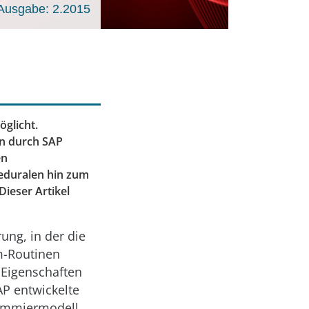
Ausgabe: 2.2015
glicht.
en durch SAP
en
eduralen hin zum
ieser Artikel
ung, in der die
m-Routinen
 Eigenschaften
AP entwickelte
rammiermodell