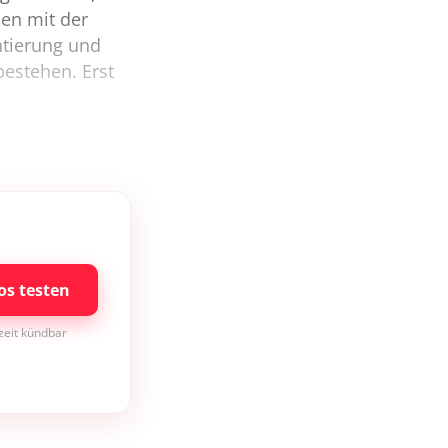
pen mit der
ntierung und
estehen. Erst
os testen
rzeit kündbar