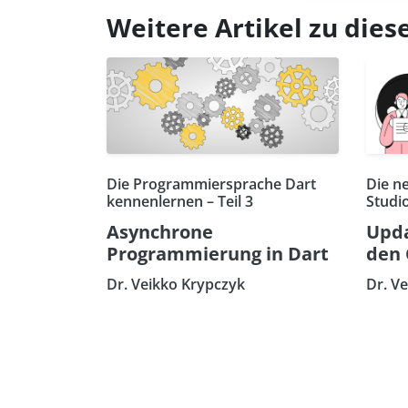
Weitere Artikel zu di
Die Programmiersprache Dart
Die n
kennenlernen – Teil 3
Studi
Asynchrone
Upda
Programmierung in Dart
den 
Dr. Veikko Krypczyk
Dr. V