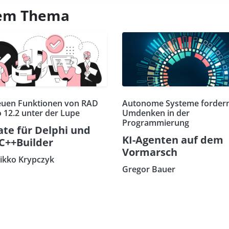
esem Thema
euen Funktionen von RAD
Autonome Systeme fordern
o 12.2 unter der Lupe
Umdenken in der
Programmierung
te für Delphi und
KI-Agenten auf dem
C++Builder
Vormarsch
eikko Krypczyk
Gregor Bauer