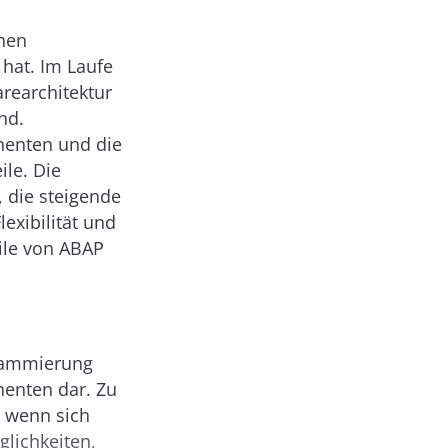
inen
 hat. Im Laufe
arearchitektur
nd.
nenten und die
le. Die
, die steigende
exibilität und
eile von ABAP
grammierung
enten dar. Zu
 wenn sich
glichkeiten,