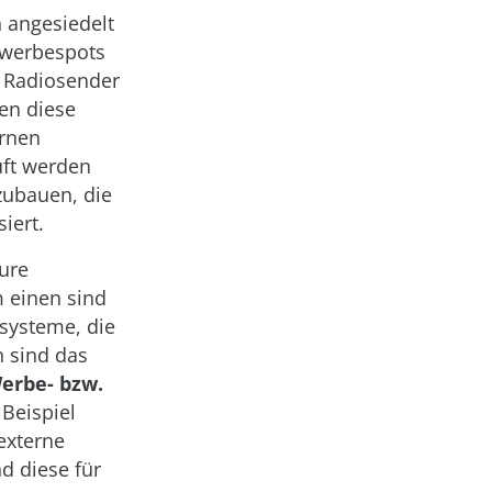
 angesiedelt
owerbespots
n Radiosender
en diese
ernen
uft werden
zubauen, die
iert.
ure
 einen sind
systeme, die
 sind das
erbe- bzw.
Beispiel
externe
d diese für