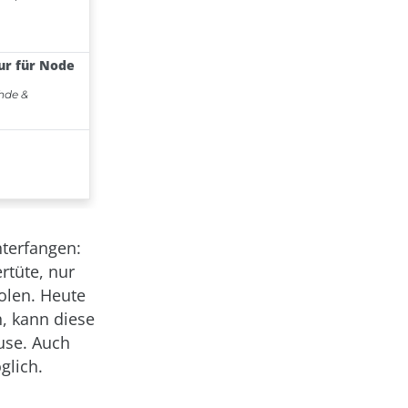
nterfangen:
rtüte, nur
olen. Heute
h, kann diese
use. Auch
glich.