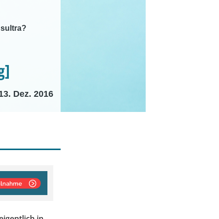
sultra?
g]
13. Dez. 2016
igentlich in