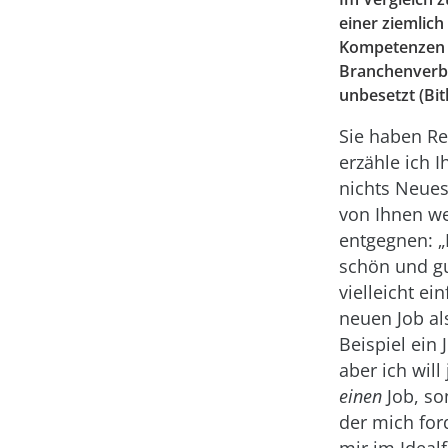
einer ziemlich
Kompetenzen ü
Branchenverba
unbesetzt (Bit
Sie haben Re
erzähle ich I
nichts Neues
von Ihnen w
entgegnen: „D
schön und gu
vielleicht ei
neuen Job a
Beispiel ein 
aber ich will
einen
Job, so
der mich for
mir im Idealf