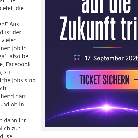
ietet, die
en!“ Aus
 ist der
vieler
inen Job in
a“, also bei
e, Facebook
, zu
lche Jobs sind
uch
hend hart
und ob in
n
 dann Ihr
lich zur
d, sei