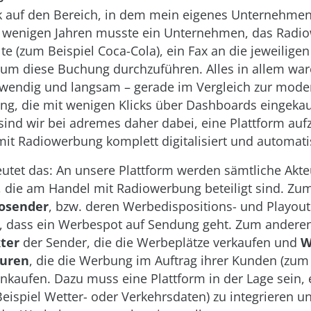
k auf den Bereich, in dem mein eigenes Unternehmen
r wenigen Jahren musste ein Unternehmen, das Radi
lte (zum Beispiel Coca-Cola), ein Fax an die jeweilige
 um diese Buchung durchzuführen. Alles in allem war
fwendig und langsam – gerade im Vergleich zur mod
g, die mit wenigen Klicks über Dashboards eingeka
sind wir bei adremes daher dabei, eine Plattform auf
it Radiowerbung komplett digitalisiert und automatis
utet das: An unsere Plattform werden sämtliche Akte
die am Handel mit Radiowerbung beteiligt sind. Zum
osender
, bzw. deren Werbedispositions- und Playout
, dass ein Werbespot auf Sendung geht. Zum anderen
ter
der Sender, die die Werbeplätze verkaufen und
W
uren
, die die Werbung im Auftrag ihrer Kunden (zum 
inkaufen. Dazu muss eine Plattform in der Lage sein, 
eispiel Wetter- oder Verkehrsdaten) zu integrieren un