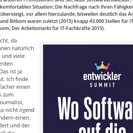
 komfortablen Situation: Die Nachfrage nach Ihren Fähigke
bersteigt, vor allem hierzulande, bisweilen deutlich das A
nd Bitkom waren zuletzt (2015) knapp 43.000 Stellen für I
kom, Der Arbeitsmarkt für IT-Fachkräfte 2015).
cht, da
hnen natürlich
 und viele
erden
as ist ja
t. Ich finde
nfacher einen
ls zum
Journalist,
 ja nicht
irgend
ndern einen,
dert und der
all die