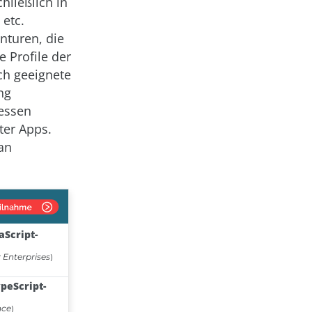
hließlich in
 etc.
nturen, die
e Profile der
ch geeignete
ng
dessen
ter Apps.
an