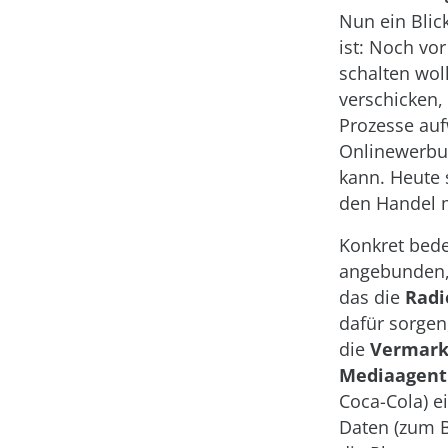
Nun ein Blic
ist: Noch vo
schalten wol
verschicken,
Prozesse au
Onlinewerbun
kann. Heute 
den Handel m
Konkret bede
angebunden, 
das die
Radi
dafür sorgen
die
Vermark
Mediaagent
Coca-Cola) e
Daten (zum B