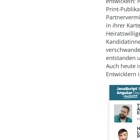
entwickeln: 
Print-Publik
Partnervermi
in ihrer Kart
Heiratswilli
Kandidatinn
verschwanden
entstanden u
Auch heute i
Entwicklern 