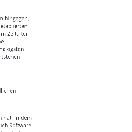
en hingegen,
etablierten
m Zeitalter
he
analogsten
ntstehen
dlichen
ch hat, in dem
uch Software