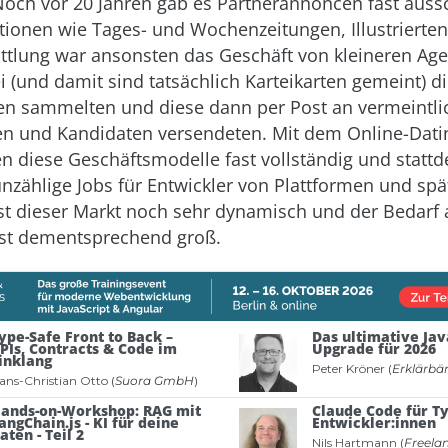
Noch vor 20 Jahren gab es Partnerannoncen fast aussc
ationen wie Tages- und Wochenzeitungen, Illustrierten
ttlung war ansonsten das Geschäft von kleineren Age
ei (und damit sind tatsächlich Karteikarten gemeint) di
gen sammelten und diese dann per Post an vermeintli
en und Kandidaten versendeten. Mit dem Online-Dati
 diese Geschäftsmodelle fast vollständig und statt
nzählige Jobs für Entwickler von Plattformen und spä
st dieser Markt noch sehr dynamisch und der Bedarf 
ist dementsprechend groß.