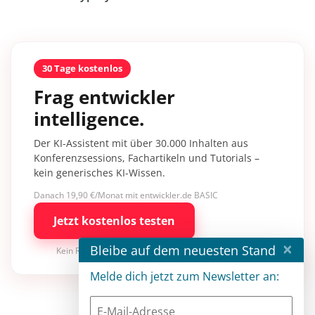
30 Tage kostenlos
Frag entwickler
intelligence.
Der KI-Assistent mit über 30.000 Inhalten aus
Konferenzsessions, Fachartikeln und Tutorials –
kein generisches KI-Wissen.
Danach 19,90 €/Monat mit entwickler.de BASIC
Jetzt kostenlos testen
×
Bleibe auf dem neuesten Stand
Kein Risiko · jederzeit kündbar
Melde dich jetzt zum Newsletter an: