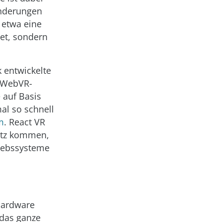
Änderungen
 etwa eine
tet, sondern
 entwickelte
n WebVR-
 auf Basis
al so schnell
m
. React VR
satz kommen,
iebssysteme
Hardware
 das ganze