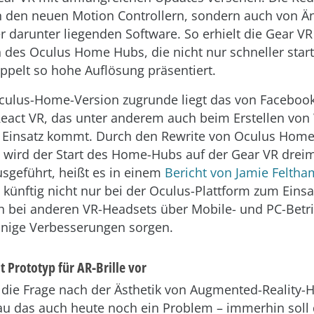
n den neuen Motion Controllern, sondern auch von 
er darunter liegenden Software. So erhielt die Gear VR
 des Oculus Home Hubs, die nicht nur schneller star
ppelt so hohe Auflösung präsentiert.
ulus-Home-Version zugrunde liegt das von Facebook
eact VR, das unter anderem auch beim Erstellen vo
 Einsatz kommt. Durch den Rewrite von Oculus Home
 wird der Start des Home-Hubs auf der Gear VR dreim
usgeführt, heißt es in einem
Bericht von Jamie Feltha
s künftig nicht nur bei der Oculus-Plattform zum Ein
h bei anderen VR-Headsets über Mobile- und PC-Betr
inige Verbesserungen sorgen.
lt Prototyp für AR-Brille vor
die Frage nach der Ästhetik von Augmented-Reality-
nau das auch heute noch ein Problem – immerhin soll