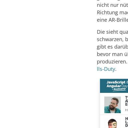
nicht nur nüt
Richtung mac
eine AR-Brill
Die sieht qu
schwarzen, b
gibt es darü
bevor man üb
produzieren
lls-Duty
.