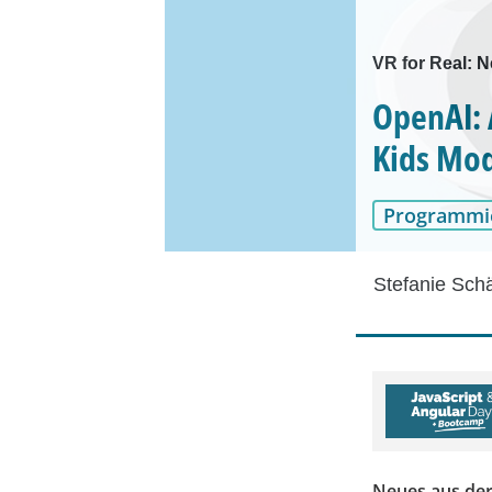
VR for Real: N
OpenAI: 
Kids Mod
Programmi
Stefanie Sch
Neues aus der 