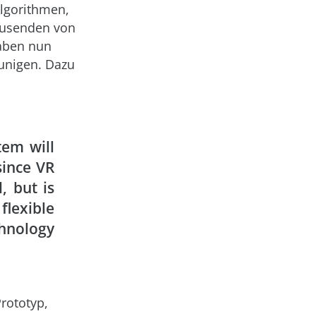
Algorithmen,
ausenden von
haben nun
eunigen. Dazu
tem will
since VR
, but is
flexible
hnology
rototyp,