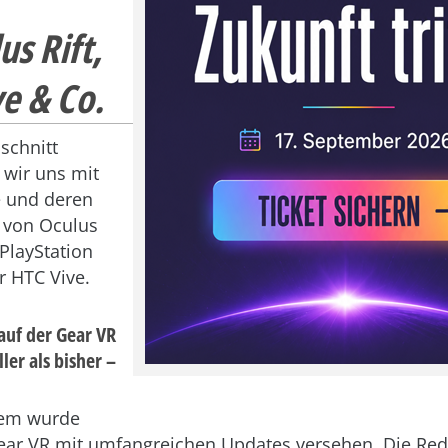
s Rift,
e & Co.
schnitt
 wir uns mit
 und deren
– von Oculus
 PlayStation
r HTC Vive.
uf der Gear VR
ler als bisher –
zem wurde
r VR mit umfangreichen Updates versehen. Die Rede