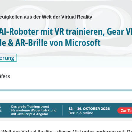
euigkeiten aus der Welt der Virtual Reality
AI-Roboter mit VR trainieren, Gear V
e & AR-Brille von Microsoft
erung
äfers
Welt der Virtual Reality – dieses Mal unter anderem mit: Op