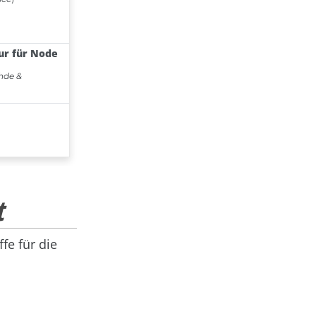
t
fe für die