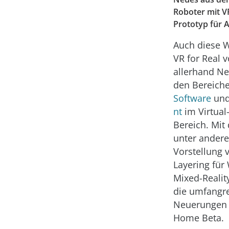
Roboter mit V
Prototyp für A
Auch diese W
VR for Real v
allerhand
Ne
den Bereich
Software
un
nt
im Virtual-
Bereich. Mit
unter ander
Vorstellung 
Layering für
Mixed-Realit
die umfangr
Neuerungen 
Home Beta.