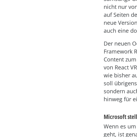
nicht nur vo
auf Seiten d
neue Version
auch eine do
Der neuen Oc
Framework R
Content zum
von React VR
wie bisher a
soll übrigen
sondern auc
hinweg für e
Microsoft stel
Wenn es um 
geht, ist ge