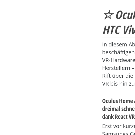
☆ Oculu
HTC Viv
In diesem Ab
beschäftigen
VR-Hardware
Herstellern 
Rift über die
VR bis hin zu
Oculus Home a
dreimal schnel
dank React VR
Erst vor kur
Samsungs Gea