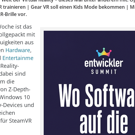
R trainieren | Gear VR soll einen Kids Mode bekommen | Mic
R-Brille vor.
oche ist das
ollgepackt mit
uigkeiten aus
en
Hardware
,
d
Entertainme
Reality-
 dabei sind
em die
von Z-Depth-
 Windows 10
y-Devices und
eichen
für SteamVR