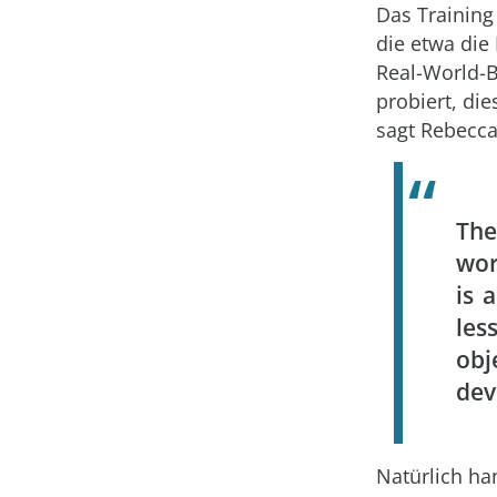
Das Training
die etwa die
Real-World-B
probiert, di
sagt Rebecca
The
wor
is 
les
ob
dev
Natürlich ha