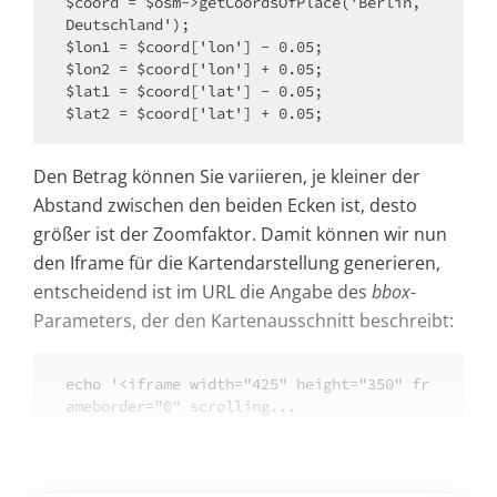
$coord = $osm->getCoordsOfPlace('Berlin, 
Deutschland');

$lon1 = $coord['lon'] - 0.05;

$lon2 = $coord['lon'] + 0.05;

$lat1 = $coord['lat'] - 0.05;

$lat2 = $coord['lat'] + 0.05;
Den Betrag können Sie variieren, je kleiner der
Abstand zwischen den beiden Ecken ist, desto
größer ist der Zoomfaktor. Damit können wir nun
den Iframe für die Kartendarstellung generieren,
entscheidend ist im URL die Angabe des
bbox
-
Parameters, der den Kartenausschnitt beschreibt:
echo '<iframe width="425" height="350" fr
ameborder="0" scrolling...