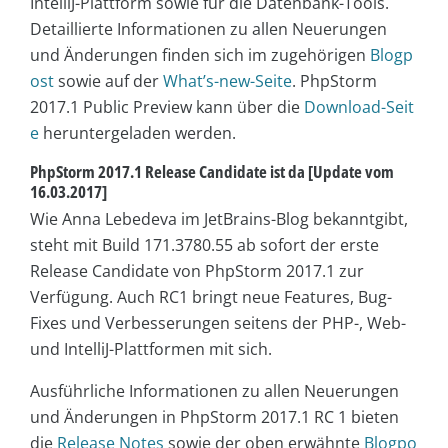
IntelliJ-Plattform sowie für die Datenbank-Tools.
Detaillierte Informationen zu allen Neuerungen
und Änderungen finden sich im zugehörigen
Blogp
ost
sowie auf der
What’s-new-Seite
. PhpStorm
2017.1 Public Preview kann über die
Download-Seit
e
heruntergeladen werden.
PhpStorm 2017.1 Release Candidate ist da [Update vom
16.03.2017]
Wie Anna Lebedeva im JetBrains-Blog bekanntgibt,
steht mit Build 171.3780.55 ab sofort der erste
Release Candidate von PhpStorm 2017.1 zur
Verfügung. Auch RC1 bringt neue Features, Bug-
Fixes und Verbesserungen seitens der PHP-, Web-
und IntelliJ-Plattformen mit sich.
Ausführliche Informationen zu allen Neuerungen
und Änderungen in PhpStorm 2017.1 RC 1 bieten
die
Release Notes
sowie der oben erwähnte
Blogpo