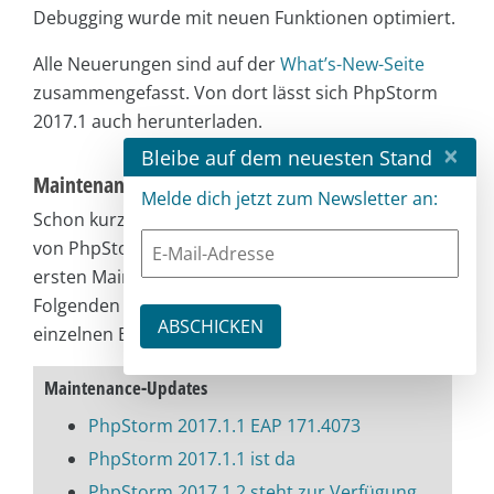
Debugging wurde mit neuen Funktionen optimiert.
Alle Neuerungen sind auf der
What’s-New-Seite
zusammengefasst. Von dort lässt sich PhpStorm
2017.1 auch herunterladen.
×
Bleibe auf dem neuesten Stand
Maintenance-Updates
Melde dich jetzt zum Newsletter an:
Schon kurz nach dem Release der finalen Version
von PhpStorm 2017.1 haben die Arbeiten am
ersten Maintenance-Update begonnen. Im
Folgenden finden sich alle Informationen zu den
einzelnen Bug-Fix-Releases für die beliebte IDE.
Maintenance-Updates
PhpStorm 2017.1.1 EAP 171.4073
PhpStorm 2017.1.1 ist da
PhpStorm 2017.1.2 steht zur Verfügung