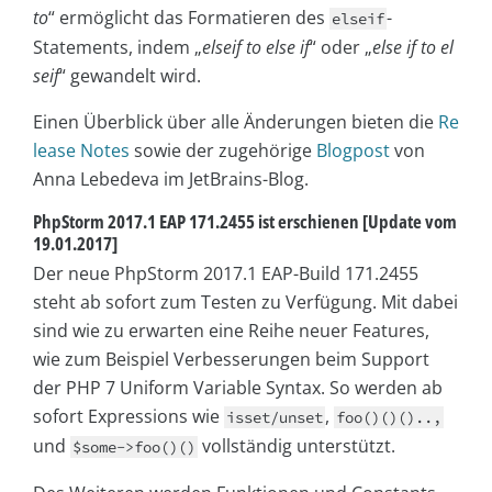
to
“ ermöglicht das Formatieren des
-
elseif
Statements, indem „
elseif to else if
“ oder „
else if to el
seif
“ gewandelt wird.
Einen Überblick über alle Änderungen bieten die
Re
lease Notes
sowie der zugehörige
Blogpost
von
Anna Lebedeva im JetBrains-Blog.
PhpStorm 2017.1 EAP 171.2455 ist erschienen [Update vom
19.01.2017]
Der neue PhpStorm 2017.1 EAP-Build 171.2455
steht ab sofort zum Testen zu Verfügung. Mit dabei
sind wie zu erwarten eine Reihe neuer Features,
wie zum Beispiel Verbesserungen beim Support
der PHP 7 Uniform Variable Syntax. So werden ab
sofort Expressions wie
,
isset/unset
foo()()()..,
und
vollständig unterstützt.
$some->foo()()