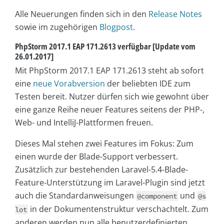
Alle Neuerungen finden sich in den
Release Notes
sowie im zugehörigen
Blogpost
.
PhpStorm 2017.1 EAP 171.2613 verfügbar [Update vom
26.01.2017]
Mit PhpStorm 2017.1 EAP 171.2613 steht ab sofort
eine
neue Vorabversion
der beliebten IDE zum
Testen bereit. Nutzer dürfen sich wie gewohnt über
eine ganze Reihe neuer Features seitens der PHP-,
Web- und IntelliJ-Plattformen freuen.
Dieses Mal stehen zwei Features im Fokus: Zum
einen wurde der Blade-Support verbessert.
Zusätzlich zur bestehenden Laravel-5.4-Blade-
Feature-Unterstützung im Laravel-Plugin sind jetzt
auch die Standardanweisungen
und
@component
@s
in der Dokumentenstruktur verschachtelt. Zum
lot
anderen werden nun alle benutzerdefinierten