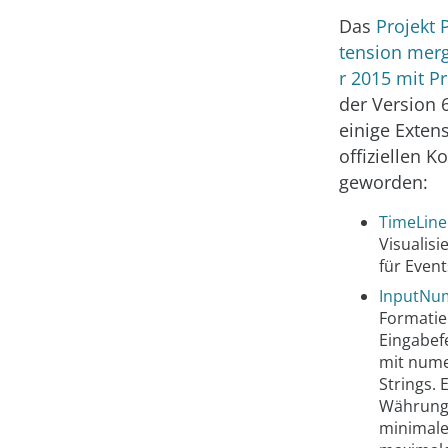
Das
Projekt 
tension mer
r 2015 mit P
der Version 
einige Exten
offiziellen 
geworden:
TimeLine
Visualis
für Event
InputNu
Formatie
Eingabef
mit nume
Strings. 
Währung
minimale