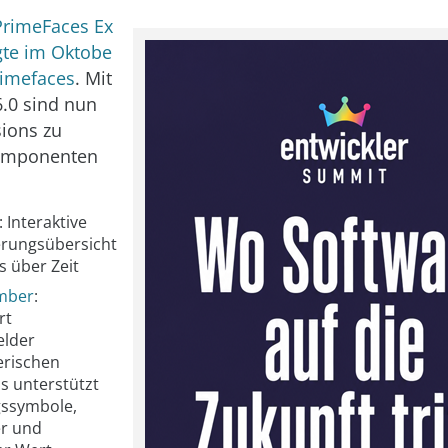
PrimeFaces Ex
gte im Oktobe
rimefaces
. Mit
6.0 sind nun
sions zu
Komponenten
: Interaktive
ierungsübersicht
s über Zeit
mber
:
rt
elder
rischen
Es unterstützt
ssymbole,
r und