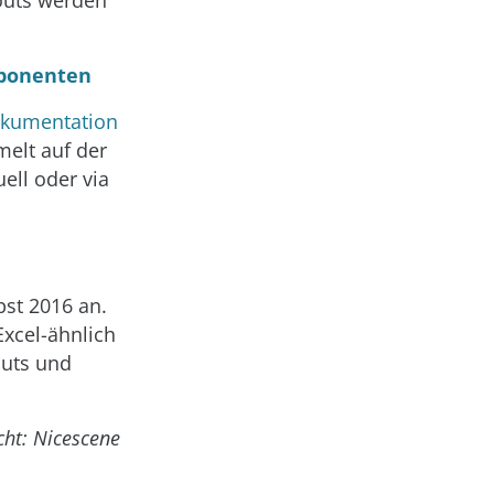
mponenten
okumentation
elt auf der
ell oder via
bst 2016 an.
xcel-ähnlich
outs und
cht: Nicescene