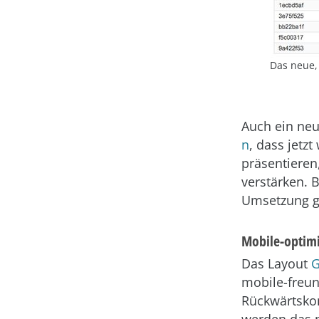
Das neue,
Auch ein ne
n
, dass jetz
präsentieren
verstärken. 
Umsetzung 
Mobile-optimi
Das Layout
G
mobile-freun
Rückwärtskom
werden das n