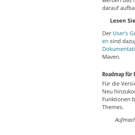
darauf aufba
Lesen Si
Der
User’s G
en
sind dazu
Dokumentati
Maven.
Roadmap für P
Für die Versi
Neu hinzuko
Funktionen 
Themes.
Aufmach