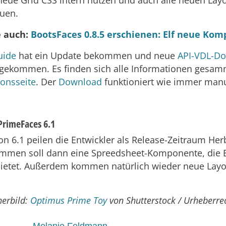
uen.
e auch:
BootsFaces 0.8.5 erschienen: Elf neue Ko
uide
hat ein Update bekommen und neue
API-VDL-D
gekommen. Es finden sich alle Informationen gesamm
onsseite
. Der
Download
funktioniert wie immer manu
rimeFaces 6.1
on 6.1 peilen die Entwickler als Release-Zeitraum Her
mmen soll dann eine Spreedsheet-Komponente, die E
bietet. Außerdem kommen natürlich wieder neue Lay
erbild:
Optimus Prime Toy
von Shutterstock / Urheberre
Melanie Feldmann