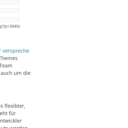
g/?p=3949)
r verspreche
d Themes
 Team
s auch um die
 flexibler,
eht für
ntwickler
outs werden