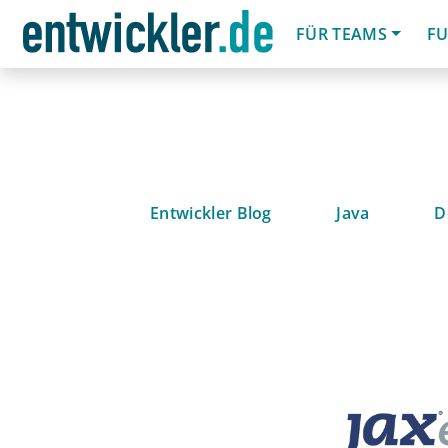
FÜR TEAMS
FU
Entwickler Blog
Java
D