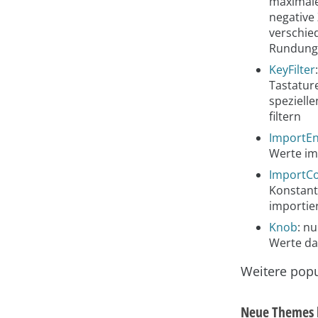
maximale
negative
verschie
Rundung
KeyFilter
:
Tastatur
speziell
filtern
ImportE
Werte im
ImportCo
Konstant
importie
Knob
: n
Werte da
Weitere popu
Neue Themes 