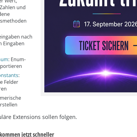
r Wert,
 Zahlen und
dene
smethoden
eingaben nach
en Eingaben
num
: Enum-
portieren
nstants
:
e Felder
ren
umerische
rstellen
läre Extensions sollen folgen.
kommen jetzt schneller