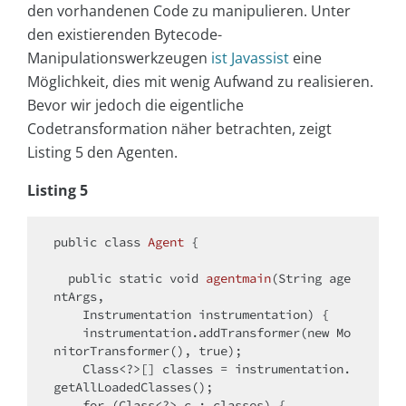
den vorhandenen Code zu manipulieren. Unter
den existierenden Bytecode-
Manipulationswerkzeugen
ist Javassist
eine
Möglichkeit, dies mit wenig Aufwand zu realisieren.
Bevor wir jedoch die eigentliche
Codetransformation näher betrachten, zeigt
Listing 5 den Agenten.
Listing 5
public
class
Agent
{

public
static
void
agentmain
(String age
ntArgs,

    Instrumentation instrumentation)
{

    instrumentation.addTransformer(
new
 Mo
nitorTransformer(), 
true
);

    Class<?>[] classes = instrumentation.
getAllLoadedClasses();

for
 (Class<?> c : classes) {
