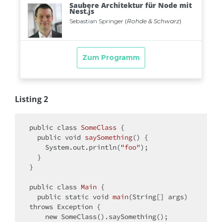
Listing 2
public
class
SomeClass
{

public
void
saySomething
()
{

    System.out.println(
"foo"
);

  }

}

public
class
Main
{

public
static
void
main
(String[] args)
throws
 Exception 
{

new
 SomeClass().saySomething();
