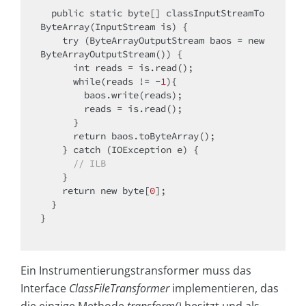
public
static
byte
[] classInputStreamTo
ByteArray(InputStream is) {

try
 (ByteArrayOutputStream baos = 
new
ByteArrayOutputStream()) {

int
 reads = is.read();

while
(reads != -
1
){

        baos.write(reads);

        reads = is.read();

      }

return
 baos.toByteArray(); 

    } 
catch
 (IOException e) {

// ILB
    }

return
new
byte
[
0
];

  }

}

Ein Instrumentierungstransformer muss das
Interface
ClassFileTransformer
implementieren, das
die einzige Methode
transform()
besitzt und als