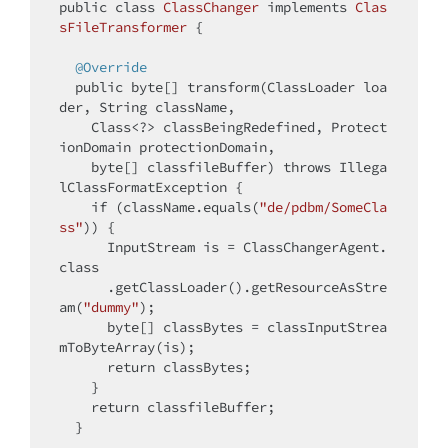
public
class
ClassChanger
implements
Clas
sFileTransformer
{

@Override
public
byte
[] transform(ClassLoader loa
der, String className,

    Class<?> classBeingRedefined, Protect
ionDomain protectionDomain,

byte
[] classfileBuffer) 
throws
 Illega
lClassFormatException {

if
 (className.equals(
"de/pdbm/SomeCla
ss"
)) {

      InputStream is = ClassChangerAgent.
class

      .getClassLoader().getResourceAsStre
am(
"dummy"
);

byte
[] classBytes = classInputStrea
mToByteArray(is);

return
 classBytes;

    }

return
 classfileBuffer;

  }
