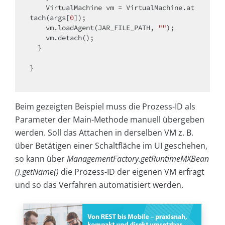
    VirtualMachine vm = VirtualMachine.at
tach(args[
0
]);

    vm.loadAgent(JAR_FILE_PATH, 
""
);

    vm.detach();

  }

}

Beim gezeigten Beispiel muss die Prozess-ID als
Parameter der
Main
-Methode manuell übergeben
werden. Soll das Attachen in derselben VM z. B.
über Betätigen einer Schaltfläche im UI geschehen,
so kann über
ManagementFactory.getRuntimeMXBean
().getName()
die Prozess-ID der eigenen VM erfragt
und so das Verfahren automatisiert werden.