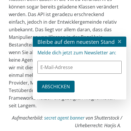
können sogar bereits geladene Klassen verändert
werden. Das API ist geradezu erschreckend
einfach, jedoch in der Entwicklergemeinde relativ
unbekannt. Das liegt vor allem daran, dass das
Manipulieren von Klassen in der Regel kein
×
Bleibe auf dem neuesten Stand
Bestandteil fachlicher Anforderungen ist. Auch
wenn Sie als Anwendungsentwickler in der Zukunft
Melde dich jetzt zum Newsletter an:
keine Agenten realisieren werden, hoffen wir, dass
wir mit diesem Artikel dazu beitragen konnten,
einmal mehr zu zeigen, wie mächtig Java ist. JPA-
Provider, Monitoring- und
Testüberdeckungswerkzeuge sowie viele andere
Frameworks nutzen die gezeigten Möglichkeiten
seit Langem.
Aufmacherbild:
secret agent banner
von Shutterstock /
Urheberrecht: Harjis A.