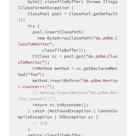
byte
[] classfileBuffer) 
throws
 Illega
lClassFormatException {

    ClassPool pool = ClassPool.getDefault
();

try
 {

      pool.insertClassPath(

new
 ByteArrayClassPath(
"de.pdbm.C
lassToMonitor"
,

          classfileBuffer));

      CtClass cc = pool.get(
"de.pdbm.Clas
sToMonitor"
);

      CtMethod method = cc.getDeclaredMet
hod(
"foo"
);

      method.insertBefore(
"de.pdbm.Monito
r.counter++;"
);

// method.insertBefore("de.pdbm.Mon
itor.count();");
return
 cc.toBytecode();

    } 
catch
 (NotFoundException | CannotCo
mpileException | IOException e) {

// ILB
    }

return
 classfileBuffer;
