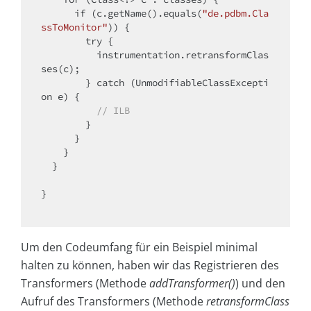
if
 (c.getName().equals(
"de.pdbm.Cla
ssToMonitor"
)) {

try
 {

          instrumentation.retransformClas
ses(c);

        } 
catch
 (UnmodifiableClassExcepti
on e) {

// ILB
        }

      }

    }

  }

}

Um den Codeumfang für ein Beispiel minimal
halten zu können, haben wir das Registrieren des
Transformers (Methode
addTransformer()
) und den
Aufruf des Transformers (Methode
retransformClass