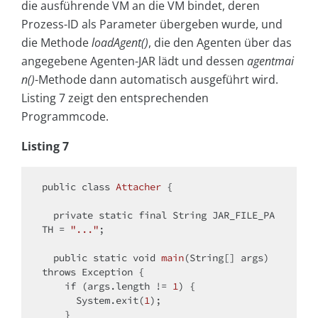
die ausführende VM an die VM bindet, deren
Prozess-ID als Parameter übergeben wurde, und
die Methode
loadAgent()
, die den Agenten über das
angegebene Agenten-JAR lädt und dessen
agentmai
n()
-Methode dann automatisch ausgeführt wird.
Listing 7 zeigt den entsprechenden
Programmcode.
Listing 7
public
class
Attacher
{

private
static
final
 String JAR_FILE_PA
TH = 
"..."
;

public
static
void
main
(String[] args)
throws
 Exception 
{

if
 (args.length != 
1
) {

      System.exit(
1
);

    }
