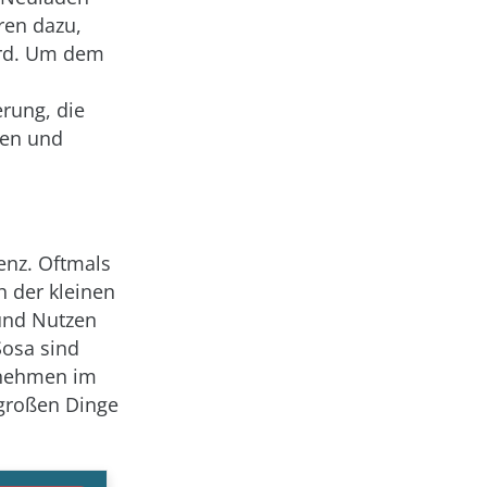
ren dazu,
wird. Um dem
erung, die
ten und
enz. Oftmals
h der kleinen
und Nutzen
Sosa sind
rnehmen im
 großen Dinge