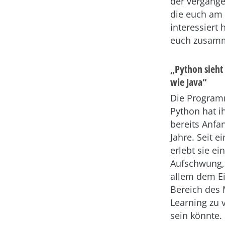
der vergang
die euch am
interessiert 
euch zusamm
„Python sieht
wie Java“
Die Program
Python hat i
bereits Anfa
Jahre. Seit ei
erlebt sie ei
Aufschwung,
allem dem Ei
Bereich des
Learning zu 
sein könnte.