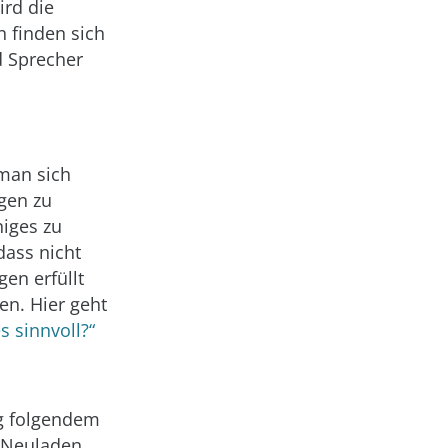
ird die
 finden sich
nd Sprecher
 man sich
gen zu
niges zu
dass nicht
en erfüllt
en. Hier geht
s sinnvoll?“
ag folgendem
s Neuladen