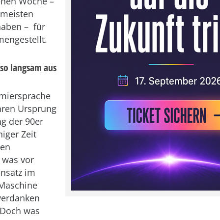
enen Woche –
 meisten
haben – für
engestellt.
 so langsam aus
miersprache
hren Ursprung
ng der 90er
niger Zeit
nen
 was vor
nsatz im
 Maschine
verdanken
 Doch was