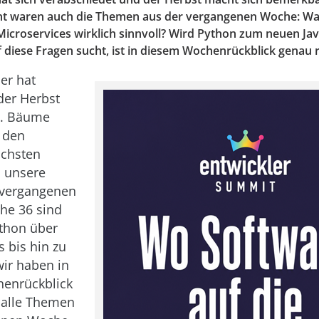
nt waren auch die Themen aus der vergangenen Woche: Wan
icroservices wirklich sinnvoll? Wird Python zum neuen Ja
diese Fragen sucht, ist in diesem Wochenrückblick genau ri
er hat
der Herbst
g. Bäume
n den
ichsten
h unsere
vergangenen
he 36 sind
thon über
s bis hin zu
wir haben in
enrückblick
 alle Themen