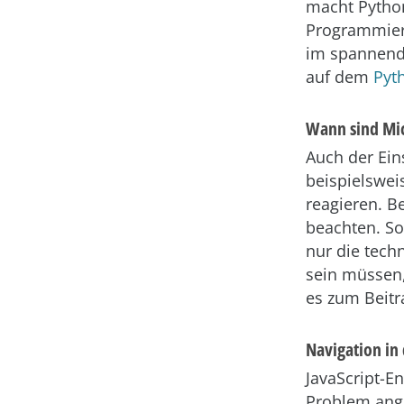
macht Python
Programmiers
im spannen
auf dem
Pyt
Wann sind Mic
Auch der Ein
beispielswei
reagieren. B
beachten. So
nur die tech
sein müssen,
es zum Beitr
Navigation in 
JavaScript-E
Problem ange