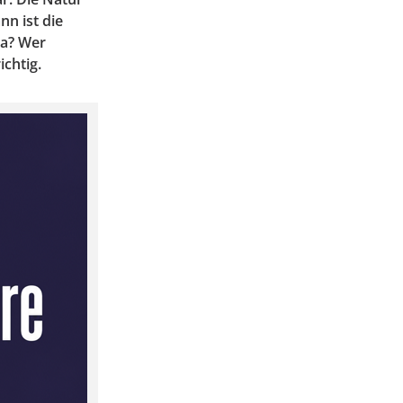
n ist die
va? Wer
chtig.