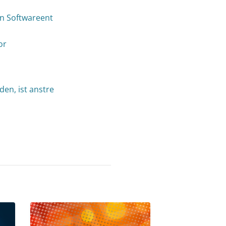
an Softwareent
or
en, ist anstre