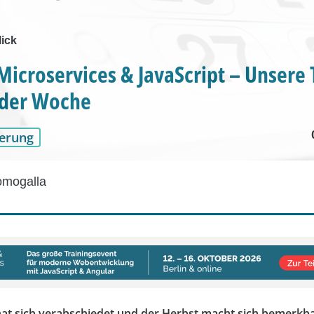
ick
Microservices & JavaScript – Unsere 
der Woche
erung
omogalla
t sich verabschiedet und der Herbst macht sich bemerkba