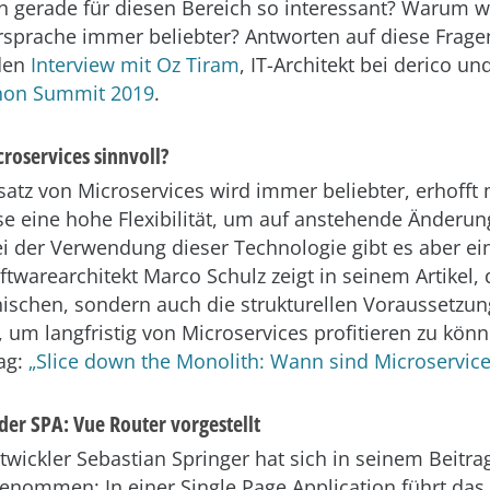
 gerade für diesen Bereich so interessant? Warum w
prache immer beliebter? Antworten auf diese Fragen
den
Interview mit Oz Tiram
, IT-Architekt bei derico u
hon Summit 2019
.
roservices sinnvoll?
satz von Microservices wird immer beliebter, erhofft
se eine hohe Flexibilität, um auf anstehende Änderun
ei der Verwendung dieser Technologie gibt es aber ei
ftwarearchitekt Marco Schulz zeigt in seinem Artikel, 
nischen, sondern auch die strukturellen Voraussetzung
 um langfristig von Microservices profitieren zu könn
ag:
„Slice down the Monolith: Wann sind Microservice
der SPA: Vue Router vorgestellt
ntwickler Sebastian Springer hat sich in seinem Beitr
nommen: In einer Single Page Application führt da