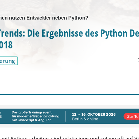
en nutzen Entwickler neben Python?
rends: Die Ergebnisse des Python D
2018
erung
e mit Python arbeiten, sind relativ jung und setzen oft auf Vi