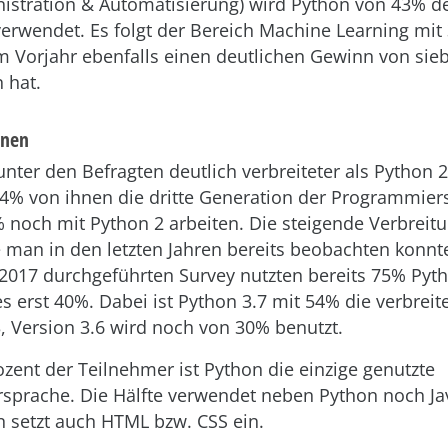
stration & Automatisierung) wird Python von 43% de
erwendet. Es folgt der Bereich Machine Learning mit
m Vorjahr ebenfalls einen deutlichen Gewinn von sie
 hat.
onen
unter den Befragten deutlich verbreiteter als Python 
% von ihnen die dritte Generation der Programmier
noch mit Python 2 arbeiten. Die steigende Verbreit
e man in den letzten Jahren bereits beobachten konnte
m 2017 durchgeführten Survey nutzten bereits 75% Pyth
s erst 40%. Dabei ist Python 3.7 mit 54% die verbreit
, Version 3.6 wird noch von 30% benutzt.
ozent der Teilnehmer ist Python die einzige genutzte
prache. Die Hälfte verwendet neben Python noch Ja
n setzt auch HTML bzw. CSS ein.