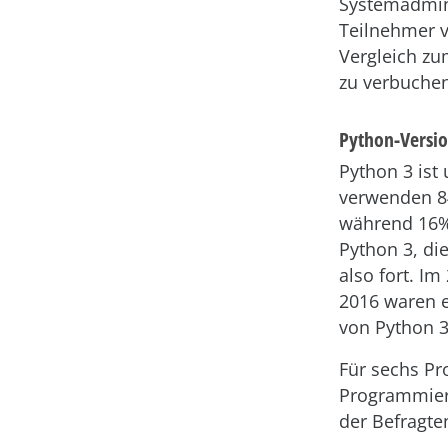
Systemadmini
Teilnehmer v
Vergleich zu
zu verbuchen
Python-Versi
Python 3 ist 
verwenden 84
während 16% 
Python 3, di
also fort. I
2016 waren e
von Python 3
Für sechs Pr
Programmiers
der Befragte