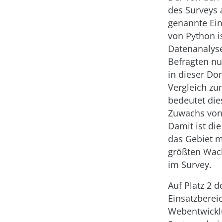
des Surveys 
genannte Ein
von Python i
Datenanalys
Befragten nu
in dieser D
Vergleich zu
bedeutet die
Zuwachs von 
Damit ist di
das Gebiet m
größten Wac
im Survey.
Auf Platz 2 d
Einsatzberei
Webentwickl