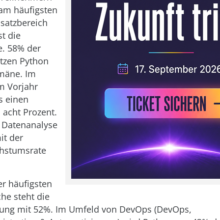
am häufigsten
satzbereich
st die
e. 58% der
tzen Python
omäne. Im
m Vorjahr
s einen
acht Prozent.
e Datenanalyse
it der
hstumsrate
er häufigsten
che steht die
ung mit 52%. Im Umfeld von DevOps (DevOps,