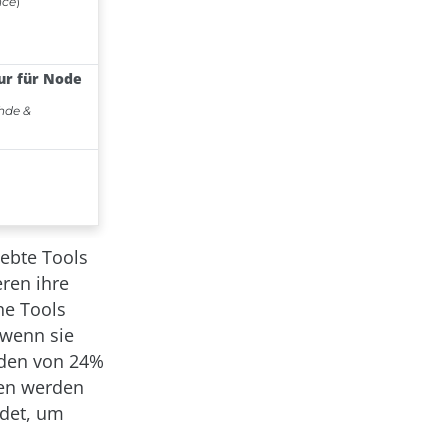
ebte Tools
eren ihre
he Tools
 wenn sie
erden von 24%
nen werden
ndet, um