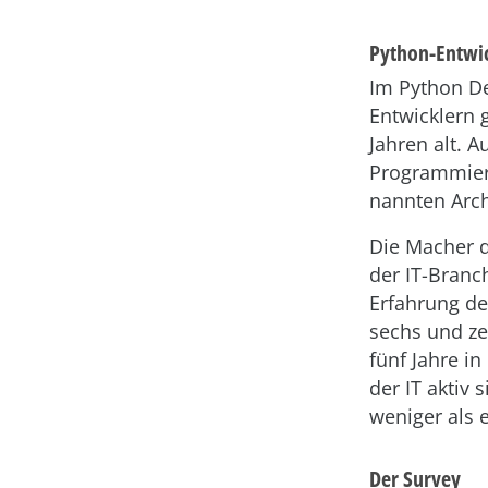
Python-Entwick
Im Python De
Entwicklern 
Jahren alt. A
Programmiere
nannten Arch
Die Macher d
der IT-Branch
Erfahrung de
sechs und ze
fünf Jahre i
der IT aktiv 
weniger als 
Der Survey