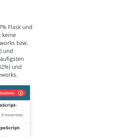
7% Flask und
t keine
eworks bzw.
) und
häufigsten
(32%) und
eworks.