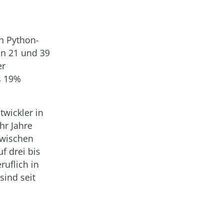
n Python-
en 21 und 39
er
s 19%
wickler in
hr Jahre
Zwischen
f drei bis
ruflich in
sind seit