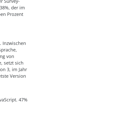
r Survey-
 38%, der im
ben Prozent
2. Inzwischen
sprache,
ung von
, setzt sich
on 3, im Jahr
etste Version
vaScript. 47%