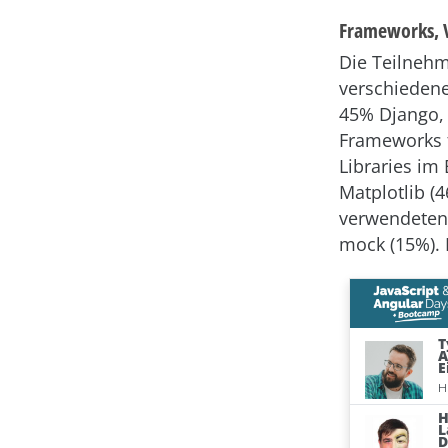
Frameworks, V
Die Teilnehm
verschieden
45% Django, a
Frameworks 
Libraries im
Matplotlib (
verwendeten 
mock (15%). 