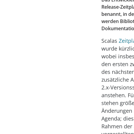
Release-Zeitpl
benannt, in d
werden Biblio
Dokumentatio
Scalas
Zeitpl
wurde kürzlic
wobei insbe
den ersten z
des nächsten
zusätzliche 
2.x-Versions
anstehen. Fü
stehen größe
Änderungen 
Agenda; die
Rahmen der
vorgestellte