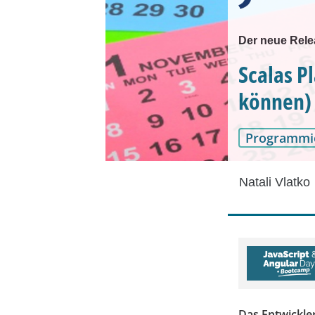
Der neue Rele
Scalas P
können)
Programmi
Natali Vlatko
Das Entwickle