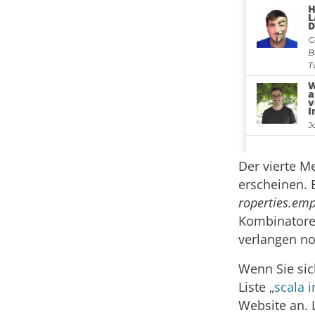
Der vierte M
erscheinen. 
roperties.emp
Kombinatoren
verlangen n
Wenn Sie sich
Liste „
scala i
Website an. 