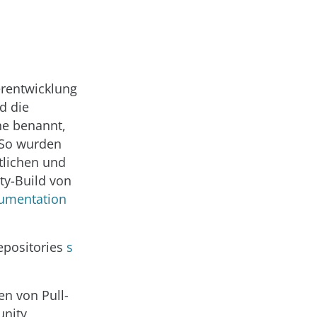
erentwicklung
d die
he benannt,
 So wurden
tlichen und
ty-Build von
kumentation
epositories
s
en von Pull-
unity