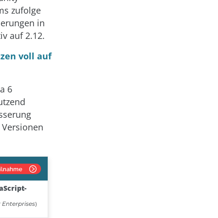
ms zufolge
derungen in
v auf 2.12.
zen voll auf
va 6
utzend
esserung
n Versionen