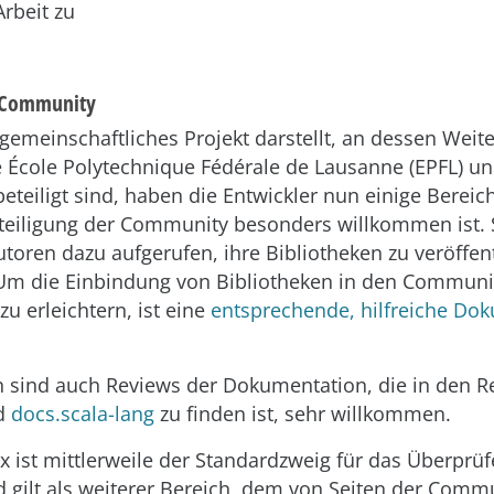
rbeit zu
r Community
 gemeinschaftliches Projekt darstellt, an dessen Weit
e École Polytechnique Fédérale de Lausanne (EPFL) un
teiligt sind, haben die Entwickler nun einige Bereic
eteiligung der Community besonders willkommen ist.
utoren dazu aufgerufen, ihre Bibliotheken zu veröffen
 Um die Einbindung von Bibliotheken in den Communi
zu erleichtern, ist eine
entsprechende, hilfreiche Do
 sind auch Reviews der Dokumentation, die in den R
d
docs.scala-lang
zu finden ist, sehr willkommen.
x ist mittlerweile der Standardzweig für das Überprüf
 gilt als weiterer Bereich, dem von Seiten der Comm