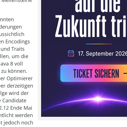
annten
derungen
ssichtlich
en Encodings
und Traits
len, um die
Java 8 voll
 zu können.
er Optimierer
Der derzeitigen
lge wird der
e Candidate
2.12 Ende Mai
ntlicht werden
st jedoch noch