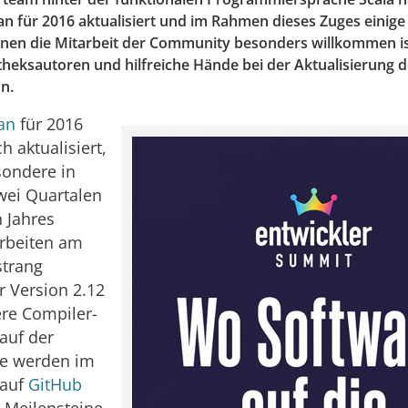
an für 2016 aktualisiert und im Rahmen dieses Zuges einige
enen die Mitarbeit der Community besonders willkommen is
theksautoren und hilfreiche Hände bei der Aktualisierung d
n.
an
für 2016
h aktualisiert,
sondere in
wei Quartalen
 Jahres
Arbeiten am
strang
r Version 2.12
re Compiler-
auf der
se werden im
 auf
GitHub
n Meilensteine