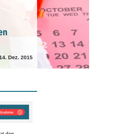
fen
14. Dez. 2015
at den