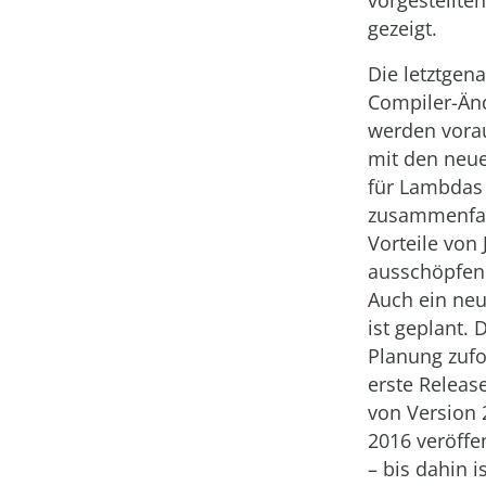
gezeigt.
Die letztgen
Compiler-Än
werden vorau
mit den neu
für Lambdas 
zusammenfal
Vorteile von 
ausschöpfen
Auch ein neu
ist geplant. 
Planung zufo
erste Releas
von Version 
2016 veröffe
– bis dahin i