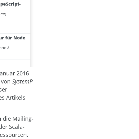
 Januar 2016
g von
SystemP
ser-
s Artikels
h die Mailing-
er Scala-
Ressourcen.