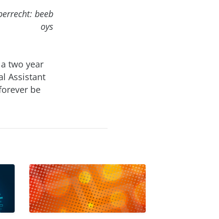
berrecht: beeb
oys
 a two year
al Assistant
forever be