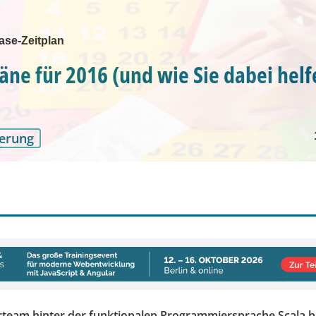
ase-Zeitplan
läne für 2016 (und wie Sie dabei hel
erung
rteam hinter der funktionalen Programmiersprache Scala h