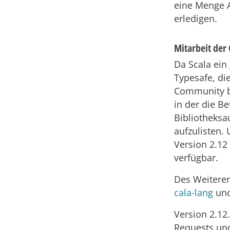
eine Menge A
erledigen.
Mitarbeit de
Da Scala ein
Typesafe, di
Community be
in der die B
Bibliotheksa
aufzulisten.
Version 2.12 
verfügbar.
Des Weiteren
cala-lang
un
Version 2.12.
Requests und