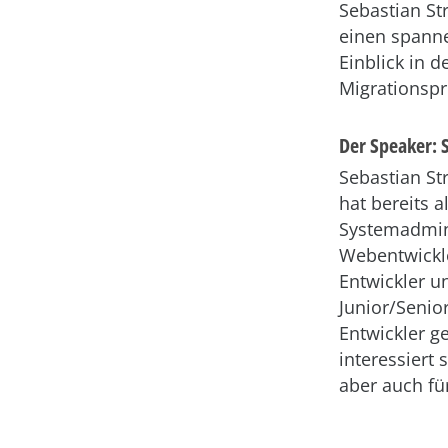
Sebastian St
einen spann
Einblick in d
Migrationspr
Der Speaker: 
Sebastian St
hat bereits a
Systemadmini
Webentwickle
Entwickler u
Junior/Senio
Entwickler ge
interessiert
aber auch fü