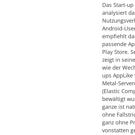
Das Start-up
analysiert da
Nutzungsver
Android-Use
empfiehlt da
passende Ap
Play Store. S
zeigt in sein
wie der Wech
ups AppLike 
Metal-Serve
(Elastic Com
bewältigt wu
ganze ist nat
ohne Fallstri
ganz ohne P
vonstatten g