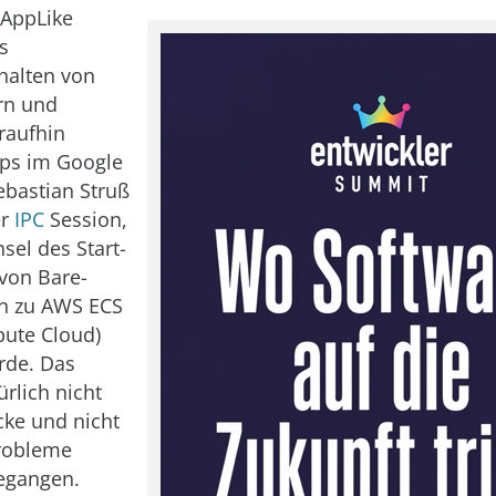
 AppLike
s
halten von
rn und
raufhin
ps im Google
ebastian Struß
er
IPC
Session,
sel des Start-
von Bare-
rn zu AWS ECS
pute Cloud)
rde. Das
ürlich nicht
cke und nicht
robleme
egangen.