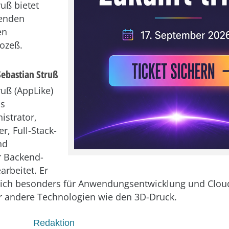
ruß bietet
enden
en
ozeß.
Sebastian Struß
ruß (AppLike)
ls
strator,
r, Full-Stack-
nd
r Backend-
arbeitet. Er
 sich besonders für Anwendungsentwicklung und Clo
r andere Technologien wie den 3D-Druck.
Redaktion