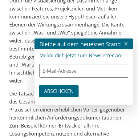
Durch die Visualisierung der Zusammenhänge
zwischen Features, Projektzielen und Metriken
kommuniziert sie unsere Hypothesen auf allen
Ebenen der Wirkungszusammenhänge. Die Kante
zwischen „Was“ und „Wie“ spiegelt die Annahme
wider, dass eine bestimmte Funktion eine
×
Bleibe auf dem neuesten Stand
bestimmte Wirkung entfalten wird, wenn sie in
Melde dich jetzt zum Newsletter an:
Betrieb genommen wird. Die Kante zwischen „Wer“
und „Warum“ spiegelt unsere Annahmen
hinsichtlich der Stakeholder in unserem Projekt
wider.
Die Tatsache, dass jedem Projektbeteiligten nun
das Gesamtbild zur Verfügung steht, bietet in der
Praxis schon einen erheblichen Vorteil gegenüber
herkömmlichen Anforderungsdokumentationen.
Zum Beispiel können Entwickler all ihre
Lösungskompetenz nutzen und alternative