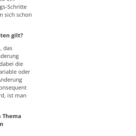
gs-Schritte
n sich schon
ten gilt?
, das
Änderung
 dabei die
ariable oder
 Änderung
konsequent
rd, ist man
em Thema
in