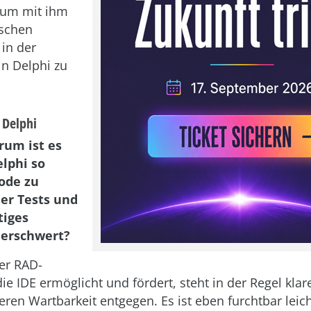
, um mit ihm
ischen
 in der
in Delphi zu
 Delphi
rum ist es
elphi so
Code zu
der Tests und
tiges
 erschwert?
Der RAD-
die IDE ermöglicht und fördert, steht in der Regel kla
eren Wartbarkeit entgegen. Es ist eben furchtbar leic