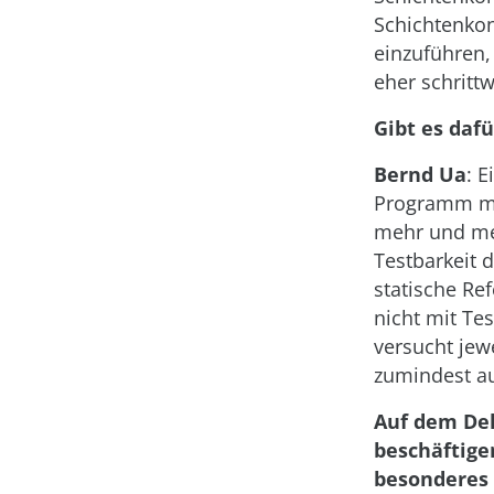
Schichtenkon
einzuführen,
eher schrittw
Gibt es dafü
Bernd Ua
: 
Programm mit
mehr und meh
Testbarkeit 
statische Re
nicht mit Te
versucht jewe
zumindest a
Auf dem De
beschäftige
besonderes