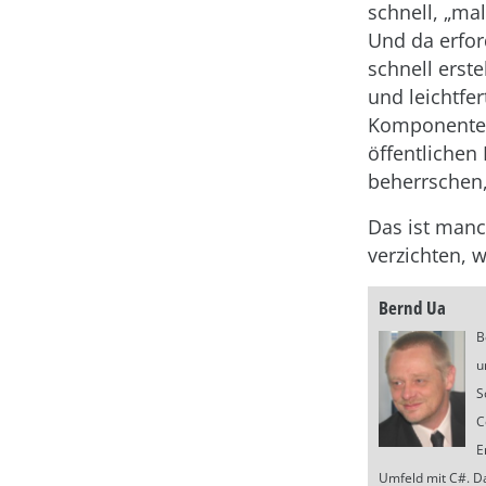
schnell, „m
Und da erfor
schnell erste
und leichtfe
Komponenten
öffentlichen
beherrschen,
Das ist manc
verzichten, 
Bernd Ua
B
u
S
C
E
Umfeld mit C#. Da