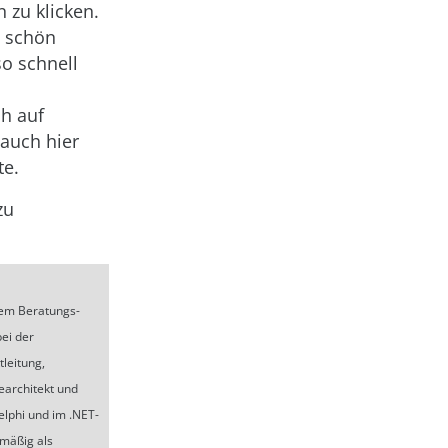
zu klicken.
o schön
so schnell
h auf
auch hier
te.
zu
nem Beratungs-
bei der
tleitung,
earchitekt und
lphi und im .NET-
lmäßig als