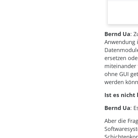
Bernd Ua
: 
Anwendung i
Datenmodule 
ersetzen ode
miteinander 
ohne GUI ge
werden könn
Ist es nich
Bernd Ua
: E
Aber die Fra
Softwaresyst
Schichtenkon