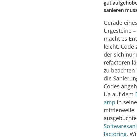
gut aufgehobe
sanieren mus
Gerade eines
Urgesteine –
macht es Ent
leicht, Code 
der sich nur
refactoren lä
zu beachten 
die Sanierun
Codes angeht
Ua auf dem
amp
in sein
mittlerweile
ausgebucht
Softwaresan
factoring
. W