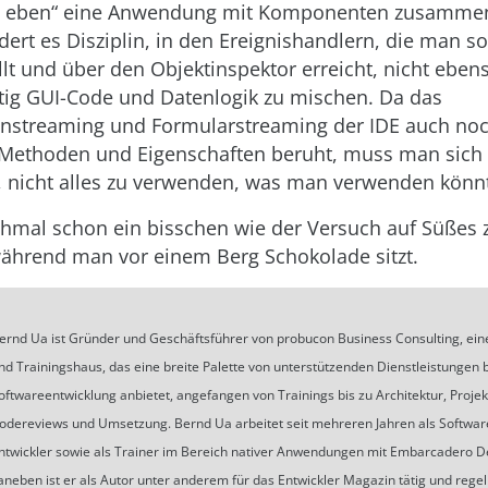
al eben“ eine Anwendung mit Komponenten zusammen 
dert es Disziplin, in den Ereignishandlern, die man s
llt und über den Objektinspektor erreicht, nicht eben
rtig GUI-Code und Datenlogik zu mischen. Da das
streaming und Formularstreaming der IDE auch noc
 Methoden und Eigenschaften beruht, muss man sich 
 nicht alles zu verwenden, was man verwenden könn
hmal schon ein bisschen wie der Versuch auf Süßes 
während man vor einem Berg Schokolade sitzt.
ernd Ua ist Gründer und Geschäftsführer von probucon Business Consulting, ei
nd Trainingshaus, das eine breite Palette von unterstützenden Dienstleistungen 
oftwareentwicklung anbietet, angefangen von Trainings bis zu Architektur, Projek
odereviews und Umsetzung. Bernd Ua arbeitet seit mehreren Jahren als Softwar
ntwickler sowie als Trainer im Bereich nativer Anwendungen mit Embarcadero De
neben ist er als Autor unter anderem für das Entwickler Magazin tätig und rege