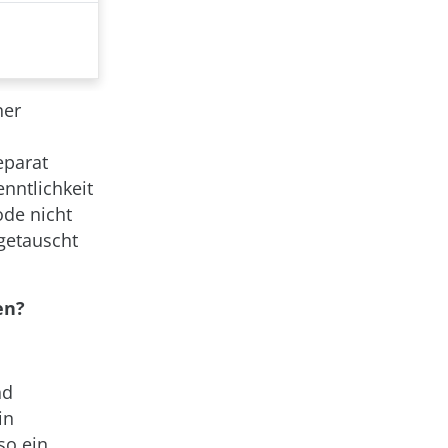
ner
eparat
enntlichkeit
ode nicht
getauscht
en?
nd
in
so ein