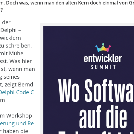
n. Doch was, wenn man den alten Kern doch einmal von G
s?
 der
 Delphi –
wicklern
zu schreiben,
 mit Mühe
sst. Was hier
ist, wenn man
g seines
, zeigt Bernd
Delphi Code C
em
em Workshop
ierung und Re
ir haben die