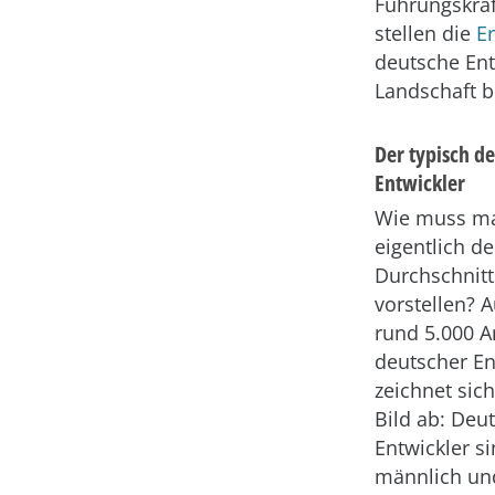
Führungskräf
stellen die
E
deutsche Ent
Landschaft b
Der typisch d
Entwickler
Wie muss ma
eigentlich d
Durchschnitt
vorstellen? A
rund 5.000 
deutscher En
zeichnet sic
Bild ab: Deu
Entwickler s
männlich und