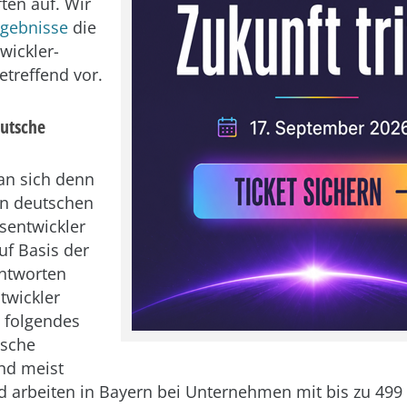
ten auf. Wir
rgebnisse
die
wickler-
etreffend vor.
eutsche
n sich denn
en deutschen
sentwickler
uf Basis der
Antworten
twickler
h folgendes
tsche
ind meist
 arbeiten in Bayern bei Unternehmen mit bis zu 499 