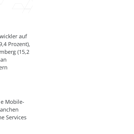
wickler auf
,4 Prozent),
emberg (15,2
 an
ern
ie Mobile-
ranchen
ne Services