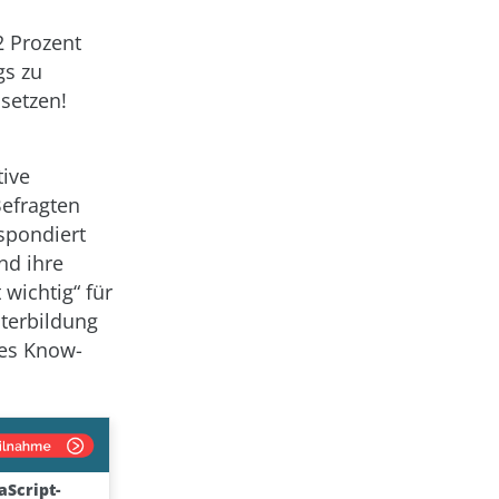
2 Prozent
gs zu
usetzen!
tive
Befragten
spondiert
nd ihre
 wichtig“ für
iterbildung
ges Know-