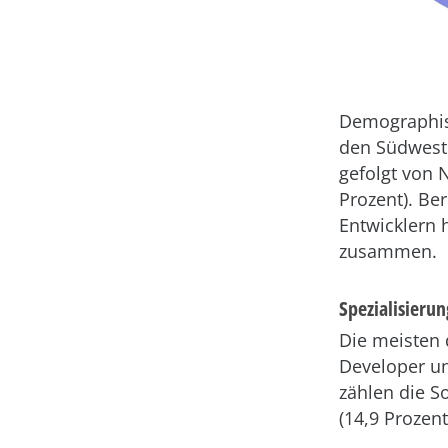
Demographisc
den Südweste
gefolgt von 
Prozent). Ber
Entwicklern 
zusammen.
Spezialisieru
Die meisten 
Developer u
zählen die S
(14,9 Prozen