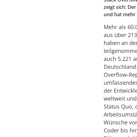
zeigt sich: De
und hat mehr 
Mehr als 60.
aus über 21
haben an de
teilgenomme
auch 5.221 a
Deutschland.
Overflow-Rep
umfassendes
der Entwickl
weltweit und
Status Quo, 
Arbeitsumst
Wünsche vo
Coder bis hin