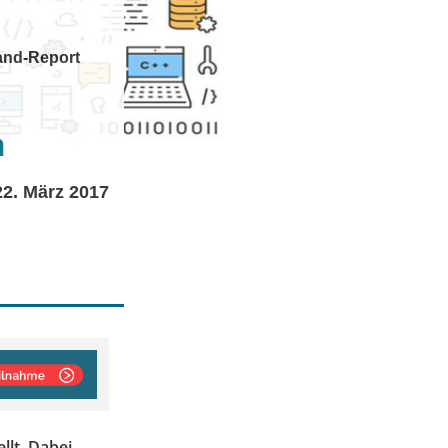
land-Report
n
22. März 2017
llt. Dabei