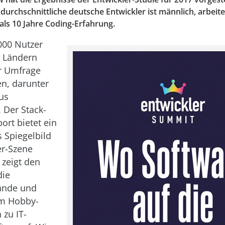
r durchschnittliche deutsche Entwickler ist männlich, arbeit
als 10 Jahre Coding-Erfahrung.
000 Nutzer
3 Ländern
r Umfrage
n, darunter
us
 Der Stack-
ort bietet ein
 Spiegelbild
er-Szene
 zeigt den
die
ände und
m Hobby-
 zu IT-