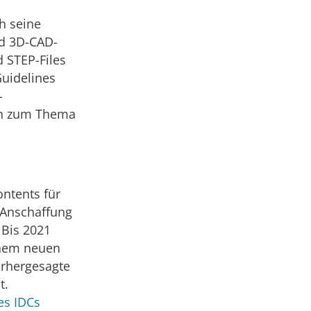
h seine
nd 3D-CAD-
d STEP-Files
Guidelines
-
en zum Thema
ontents für
 Anschaffung
 Bis 2021
einem neuen
vorhergesagte
t.
es IDCs