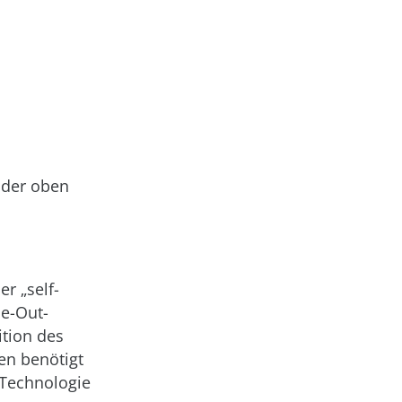
 der oben
er „self-
de-Out-
ition des
en benötigt
e Technologie