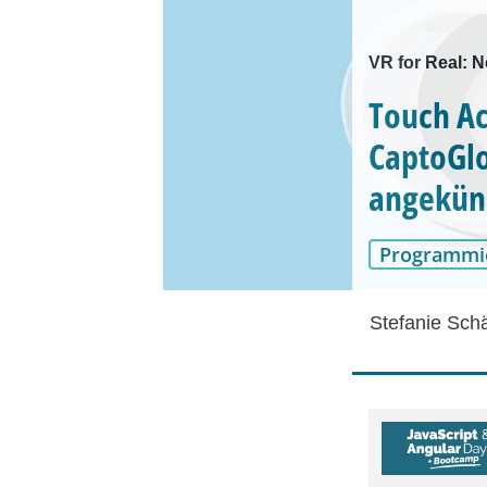
VR for Real: N
Touch Ac
CaptoGlo
angekün
Programmi
Stefanie Sch