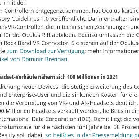
ion mit den
-Controllern entgegenzukommen, hat Oculus kürzlic
ory Guidelines 1.0 veröffentlicht. Darin enthalten si
uch-VR-Controller, die in technischen Zeichnungen un
er für die Oculus Rift abbilden. Ebenso umfassen die 
n Rock Band VR Connector. Sie stehen auf der Oculus
ite
zum Download zur Verfügung
; mehr Information
tikel von Dominic Brennan
.
adset-Verkäufe nähern sich 100 Millionen in 2021
tlichung neuer Devices, die stetige Erweiterung des C
d Enterprise-User und die sinkenden Kosten für die
n die Verbreitung von VR- und AR-Headsets deutlich.
100 Millionen Headsets verkauft werden, heißt es in 
nternational Data Corporation (IDC). Damit liegt die 
chstumsrate für die nächsten fünf Jahre bei 58 Prozen
ality soll dabei,
so heißt es in der Pressemeldung d