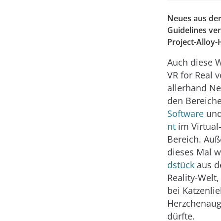
Neues aus der 
Guidelines ver
Project-Alloy
Auch diese W
VR for Real v
allerhand
Ne
den Bereich
Software
un
nt
im Virtual-
Bereich. Auß
dieses Mal w
dstück
aus de
Reality-Welt,
bei Katzenli
Herzchenaug
dürfte.