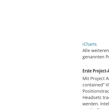
iCharts
Alle weitere
genannten P
Erste Project
Mit Project A
contained“ V
Positionstra
Headsets tra
werden. Intel