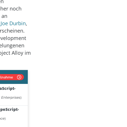
en
sher noch
7 an
 Joe Durbin
,
erscheinen.
Development
gelungenen
ject Alloy im