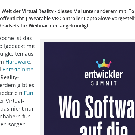
Welt der Virtual Reality - dieses Mal unter anderem mit: T
öffentlicht | Wearable VR-Controller CaptoGlove vorgestellt
-Headsets für Weihnachten angekündigt.
oche ist das
ollgepackt mit
uigkeiten aus
en
Hardware
,
d
Entertainme
Reality-
erdem gibt es
ieder ein
Fun
r Virtual-
 das nicht nur
ebhabern für
en sorgen