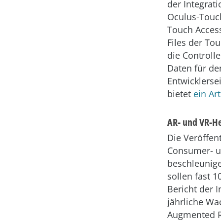
der Integrat
Oculus-Touch
Touch Access
Files der To
die Controll
Daten für de
Entwicklerse
bietet
ein Ar
AR- und VR-He
Die Veröffen
Consumer- un
beschleunige
sollen fast 
Bericht der I
jährliche Wa
Augmented Re