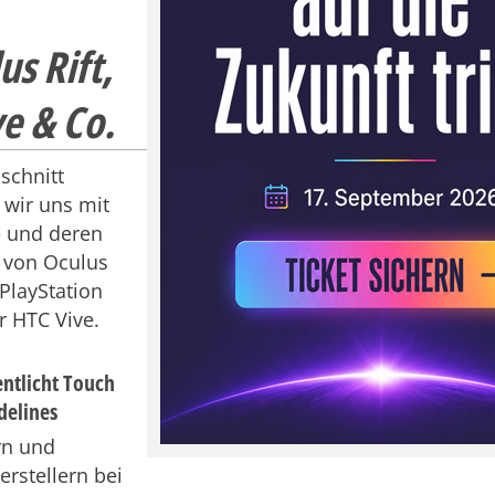
s Rift,
e & Co.
schnitt
 wir uns mit
 und deren
– von Oculus
 PlayStation
r HTC Vive.
entlicht Touch
delines
rn und
erstellern bei