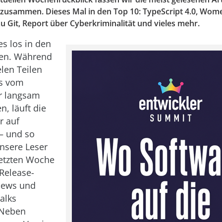
e zusammen. Dieses Mal in den Top 10: TypeScript 4.0, Wome
 Git, Report über Cyberkriminalität und vieles mehr.
es los in den
gen. Während
elen Teilen
s vom
r langsam
n, läuft die
r auf
– und so
nsere Leser
letzten Woche
 Release-
iews und
alks
. Neben