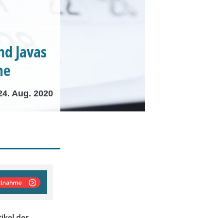
nd Javas
he
24. Aug. 2020
ikel der