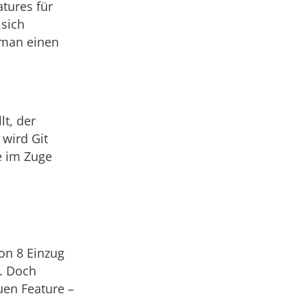
tures für
 sich
 man einen
lt, der
 wird Git
ie im Zuge
on 8 Einzug
n. Doch
uen Feature –