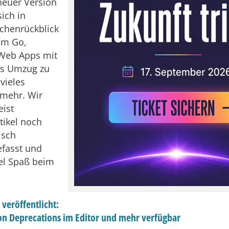
neuer Version
sich in
henrückblick
um Go,
 Web Apps mit
as Umzug zu
vieles
mehr. Wir
ist
tikel noch
isch
fasst und
el Spaß beim
 veröffentlicht:
n Deprecations im Editor und mehr verfügbar