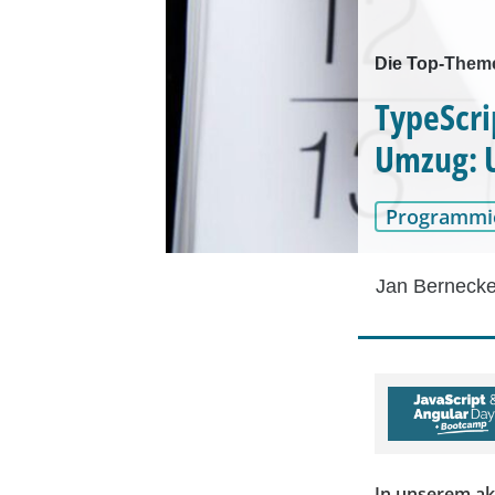
Die Top-Them
TypeScri
Umzug: 
Programmi
Jan Berneck
In unserem ak