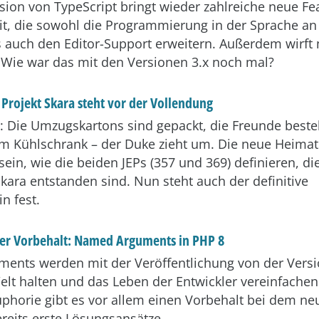
sion von TypeScript bringt wieder zahlreiche neue Fea
it, die sowohl die Programmierung in der Sprache an
s auch den Editor-Support erweitern. Außerdem wirft
: Wie war das mit den Versionen 3.x noch mal?
 Projekt Skara steht vor der Vollendung
t: Die Umzugskartons sind gepackt, die Freunde bestel
im Kühlschrank – der Duke zieht um. Die neue Heimat
sein, wie die beiden JEPs (357 und 369) definieren, d
Skara entstanden sind. Nun steht auch der definitive
n fest.
er Vorbehalt: Named Arguments in PHP 8
nts werden mit der Veröffentlichung von der Versi
elt halten und das Leben der Entwickler vereinfache
phorie gibt es vor allem einen Vorbehalt bei dem ne
reits erste Lösungsansätze.