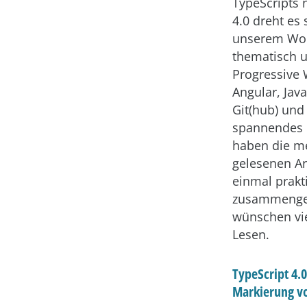
TypeScripts 
4.0 dreht es 
unserem Woc
thematisch 
Progressive
Angular, Jav
Git(hub) und 
spannendes 
haben die me
gelesenen Ar
einmal prakt
zusammenge
wünschen vi
Lesen.
TypeScript 4.0
Markierung vo