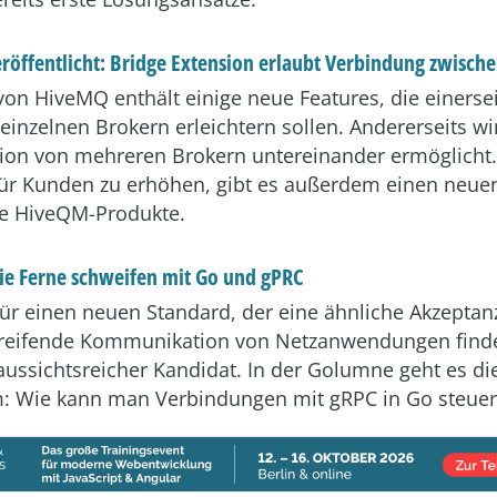
röffentlicht: Bridge Extension erlaubt Verbindung zwisch
 von HiveMQ enthält einige neue Features, die einerse
einzelnen Brokern erleichtern sollen. Andererseits wi
on von mehreren Brokern untereinander ermöglicht
für Kunden zu erhöhen, gibt es außerdem einen neue
lle HiveQM-Produkte.
ie Ferne schweifen mit Go und gPRC
 für einen neuen Standard, der eine ähnliche Akzeptanz
reifende Kommunikation von Netzanwendungen finde
 aussichtsreicher Kandidat. In der Golumne geht es di
: Wie kann man Verbindungen mit gRPC in Go steue