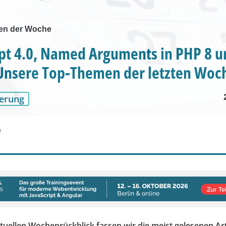
en der Woche
pt 4.0, Named Arguments in PHP 8 u
Unsere Top-Themen der letzten Woc
erung
e
tuellen Wochenrückblick fassen wir die meist gelesenen Art