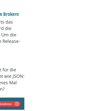
en Brokern
its das
rd die
. Um die
n Release-
 für die
t wie JSON:
eses Mal
rn?