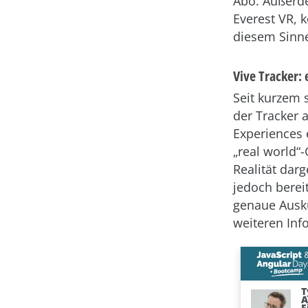
Abo. Außerde
Everest VR, 
diesem Sinne
Vive Tracker:
Seit kurzem 
der Tracker 
Experiences 
„real world“
Realität darg
jedoch berei
genaue Auskun
weiteren In