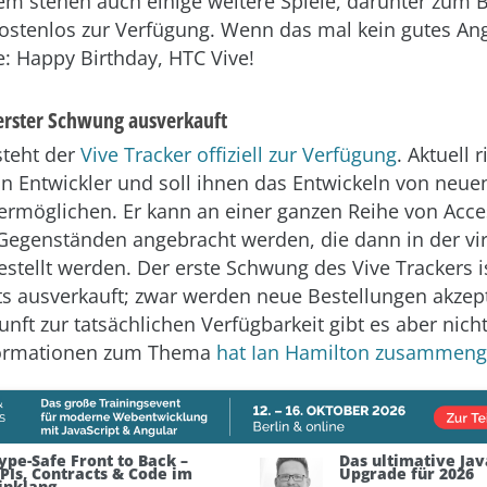
m stehen auch einige weitere Spiele, darunter zum B
kostenlos zur Verfügung. Wenn das mal kein gutes Ange
: Happy Birthday, HTC Vive!
 erster Schwung ausverkauft
steht der
Vive Tracker offiziell zur Verfügung
. Aktuell r
an Entwickler und soll ihnen das Entwickeln von neue
ermöglichen. Er kann an einer ganzen Reihe von Acce
-Gegenständen angebracht werden, die dann in der vir
estellt werden. Der erste Schwung des Vive Trackers is
ts ausverkauft; zwar werden neue Bestellungen akzept
ft zur tatsächlichen Verfügbarkeit gibt es aber nicht
formationen zum Thema
hat Ian Hamilton zusammeng