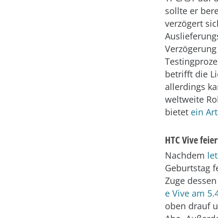
sollte er ber
verzögert si
Auslieferung
Verzögerung 
Testingproze
betrifft die 
allerdings k
weltweite Ro
bietet
ein Ar
HTC Vive feier
Nachdem
le
Geburtstag fe
Zuge dessen 
e Vive am 5.
oben drauf u