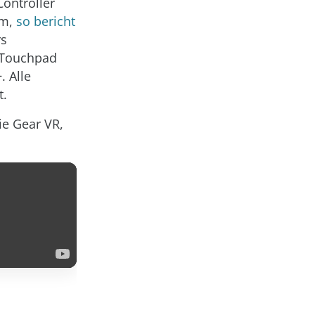
Controller
em,
so bericht
rs
 Touchpad
. Alle
t.
ie Gear VR,