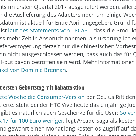
eits im ersten Quartal 2017 ausgeliefert werden, aller
ch die Auslieferung des Adapters noch um einige Wo
sdatum ist aktuell für Ende April angegeben. Grund fü
ist
laut des Statements von TPCAST
, dass die Produk
ss mehr Zeit in Anspruch nahmen, als ursprünglich e
Lieferverzögerung derzeit nur die chinesischen Vorbest
ann nicht ausgeschlossen werden, dass auch das für 
ll-out davon betroffen sein wird. Mehr Information
tikel von Dominic Brennan
.
t ersten Geburtstag mit Rabattaktion
tzte Woche die Consumer-Version
der Oculus Rift den
ierte, steht bei der HTC Vive heute das einjährige Ju
gibt es natürlich auch Geschenke für die User:
So ver
4.17 für 100 Euro weniger
, legt Arcade Saga als koste
nd gewährt einen Monat lang kostenlos Zugriff auf da