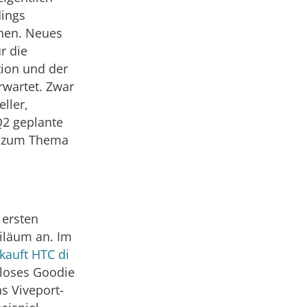
dings
chen. Neues
r die
tion und der
rwartet. Zwar
eller,
Q2 geplante
en zum Thema
 ersten
biläum an. Im
kauft HTC di
nloses Goodie
s Viveport-