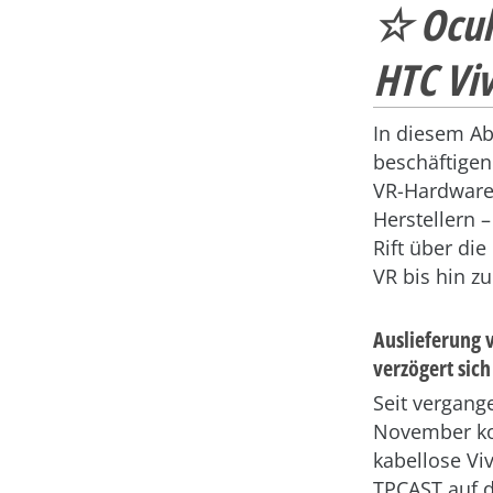
☆ Oculu
HTC Viv
In diesem Ab
beschäftigen
VR-Hardware
Herstellern 
Rift über die
VR bis hin zu
Auslieferung
verzögert sich
Seit vergan
November ko
kabellose Vi
TPCAST auf d