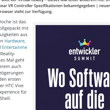
Gear VR Controller Spezifikationen bekanntgegeben | neu
owser steht zur Verfügung.
oche ist das
ollgepackt mit
uigkeiten aus
en
Hardware
,
d
Entertainme
Reality-
ses Mal geht
derem auch
rzögerungen
den ersten
er HTC Vive
xperience für
Shell.