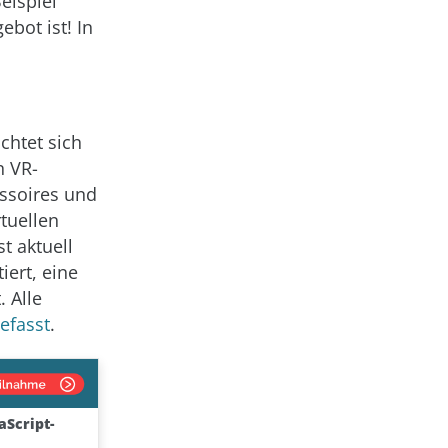
eispiel
bot ist! In
ichtet sich
n VR-
ssoires und
tuellen
t aktuell
iert, eine
. Alle
efasst
.