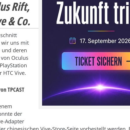
s Rift,
e & Co.
schnitt
 wir uns mit
 und deren
– von Oculus
 PlayStation
r HTC Vive.
 von TPCAST
genem
nnte der
ve-Adapter
er chinesischen Vive-Store-Seite vorbestellt werden. 