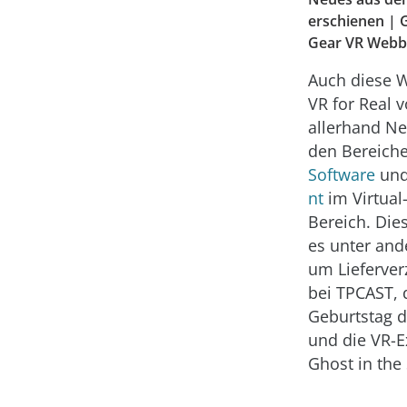
erschienen | 
Gear VR Webbr
Auch diese W
VR for Real v
allerhand
Ne
den Bereich
Software
un
nt
im Virtual-
Bereich. Die
es unter an
um Lieferve
bei TPCAST, 
Geburtstag d
und die VR-E
Ghost in the 