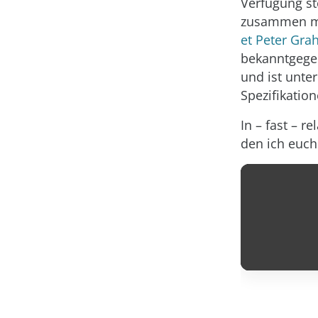
Verfügung st
zusammen mi
et Peter Gr
bekanntgege
und ist unte
Spezifikatio
In – fast – 
den ich euch 