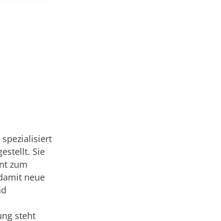
spezialisiert
stellt. Sie
ent zum
damit neue
nd
ng steht