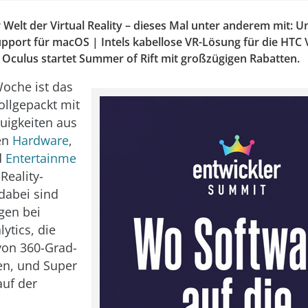
Welt der Virtual Reality – dieses Mal unter anderem mit: U
Support für macOS | Intels kabellose VR-Lösung für die HTC
 Oculus startet Summer of Rift mit großzügigen Rabatten.
oche ist das
ollgepackt mit
uigkeiten aus
en
Hardware
,
d
Entertainme
Reality-
 dabei sind
gen bei
ytics, die
von 360-Grad-
en, und Super
auf der