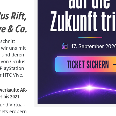
s Rift,
e & Co.
schnitt
 wir uns mit
 und deren
– von Oculus
 PlayStation
r HTC Vive.
 verkaufte AR-
s bis 2021
nd Virtual-
sets erobern