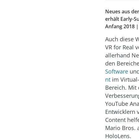
Neues aus der 
erhält Early-
Anfang 2018 |
Auch diese W
VR for Real v
allerhand
Ne
den Bereich
Software
un
nt
im Virtual-
Bereich. Mit
Verbesserun
YouTube Anal
Entwicklern 
Content helf
Mario Bros. 
HoloLens.