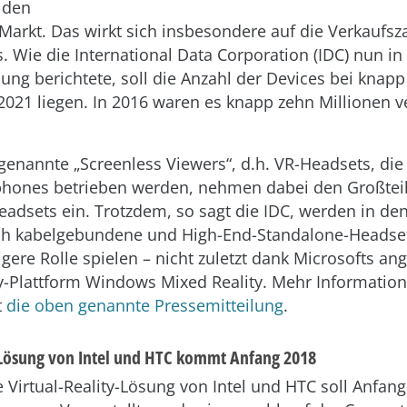
 den
arkt. Das wirkt sich insbesondere auf die Verkaufsz
. Wie die International Data Corporation (IDC) nun in
lung berichtete, soll die Anzahl der Devices bei knapp
 2021 liegen. In 2016 waren es knapp zehn Millionen v
genannte „Screenless Viewers“, d.h. VR-Headsets, die 
phones betrieben werden, nehmen dabei den Großteil
eadsets ein. Trotzdem, so sagt die IDC, werden in de
h kabelgebundene und High-End-Standalone-Headset
gere Rolle spielen – nicht zuletzt dank Microsofts an
y-Plattform Windows Mixed Reality. Mehr Informatio
t
die oben genannte Pressemitteilung
.
Lösung von Intel und HTC kommt Anfang 2018
e Virtual-Reality-Lösung von Intel und HTC soll Anfan