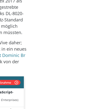
ex 2017 als
gestrebte
ks DL-8020-
Hz-Standard
z möglich
en müssten.
Vive daher;
 in ein neues
t Dominic Br
ck von der