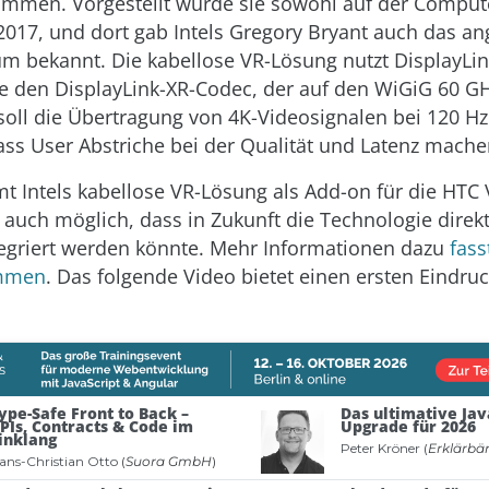
mmen. Vorgestellt wurde sie sowohl auf der Comput
2017, und dort gab Intels Gregory Bryant auch das an
m bekannt. Die kabellose VR-Lösung nutzt DisplayLin
e den DisplayLink-XR-Codec, der auf den WiGiG 60 G
 soll die Übertragung von 4K-Videosignalen bei 120 H
ass User Abstriche bei der Qualität und Latenz mach
t Intels kabellose VR-Lösung als Add-on für die HTC 
 auch möglich, dass in Zukunft die Technologie direkt
egriert werden könnte. Mehr Informationen dazu
fass
mmen
. Das folgende Video bietet einen ersten Eindru