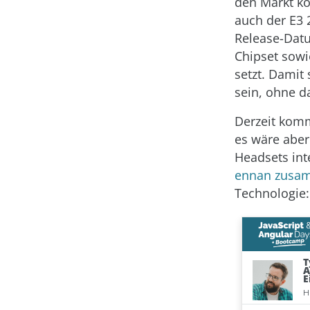
den Markt ko
auch der E3 
Release-Datu
Chipset sowi
setzt. Damit
sein, ohne d
Derzeit komm
es wäre aber
Headsets int
ennan zusa
Technologie: