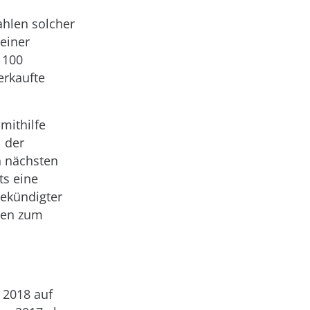
ahlen solcher
 einer
 100
erkaufte
mithilfe
 der
n nächsten
s eine
gekündigter
nen zum
g 2018 auf