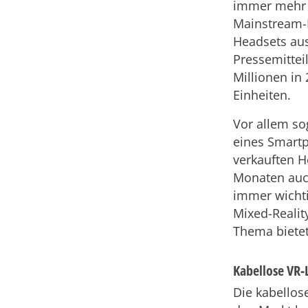
immer mehr
Mainstream-M
Headsets aus
Pressemittei
Millionen in
Einheiten.
Vor allem so
eines Smart
verkauften H
Monaten auc
immer wichti
Mixed-Realit
Thema biete
Kabellose VR-
Die kabellos