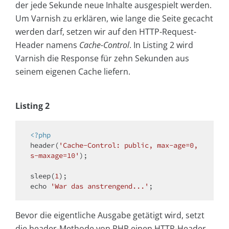
der jede Sekunde neue Inhalte ausgespielt werden.
Um Varnish zu erklären, wie lange die Seite gecacht
werden darf, setzen wir auf den HTTP-Request-
Header namens
Cache-Control
. In Listing 2 wird
Varnish die Response für zehn Sekunden aus
seinem eigenen Cache liefern.
Listing 2
<?php
header(
'Cache-Control: public, max-age=0, 
s-maxage=10'
);

sleep(
1
echo
'War das anstrengend...'
Bevor die eigentliche Ausgabe getätigt wird, setzt
die header-Methode von PHP einen HTTP-Header.