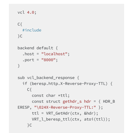
vcl 
4.0
;

C{

#
include
}C

backend 
default
 {

  .host = 
"localhost"
;

  .port = 
"8000"
;

}

sub vcl_backend_response {

if
 (beresp.http.X-Reverse-Proxy-TTL) {

    C{

const
char
 *ttl;

const
struct
gethdr_s
hdr
 =
 { HDR_B
ERESP, 
"\024X-Reverse-Proxy-TTL:"
 };

      ttl = VRT_GetHdr(ctx, &hdr);

      VRT_l_beresp_ttl(ctx, atoi(ttl));

    }C
