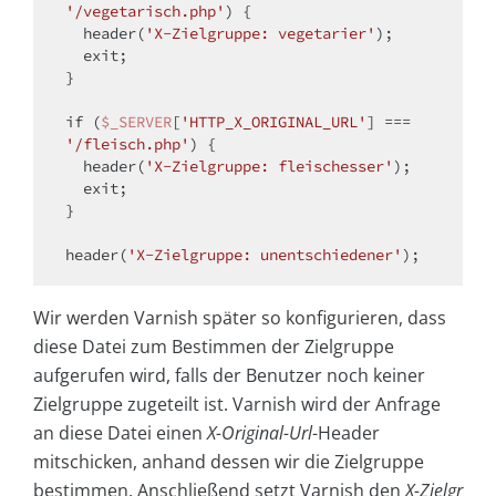
'/vegetarisch.php'
) {

  header(
'X-Zielgruppe: vegetarier'
);

exit
;

}

if
 (
$_SERVER
[
'HTTP_X_ORIGINAL_URL'
] === 
'/fleisch.php'
) {

  header(
'X-Zielgruppe: fleischesser'
);

exit
;

}

header(
'X-Zielgruppe: unentschiedener'
Wir werden Varnish später so konfigurieren, dass
diese Datei zum Bestimmen der Zielgruppe
aufgerufen wird, falls der Benutzer noch keiner
Zielgruppe zugeteilt ist. Varnish wird der Anfrage
an diese Datei einen
X-Original-Url
-Header
mitschicken, anhand dessen wir die Zielgruppe
bestimmen. Anschließend setzt Varnish den
X-Zielgr