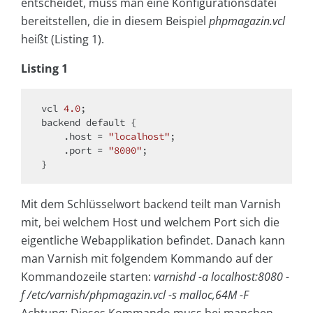
entscheidet, muss man eine Konfigurationsdatei
bereitstellen, die in diesem Beispiel
phpmagazin.vcl
heißt (Listing 1).
Listing 1
vcl 
4.0
;

backend 
default
 {

    .host = 
"localhost"
;

    .port = 
"8000"
;

Mit dem Schlüsselwort backend teilt man Varnish
mit, bei welchem Host und welchem Port sich die
eigentliche Webapplikation befindet. Danach kann
man Varnish mit folgendem Kommando auf der
Kommandozeile starten:
varnishd -a localhost:8080 -
f /etc/varnish/phpmagazin.vcl -s malloc,64M -F
Achtung: Dieses Kommando muss bei manchen