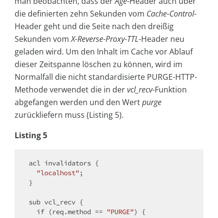
man beobachten, dass der
Age
-Header auch über
die definierten zehn Sekunden vom
Cache-Control
-
Header geht und die Seite nach den dreißig
Sekunden vom
X-Reverse-Proxy-TTL
-Header neu
geladen wird. Um den Inhalt im Cache vor Ablauf
dieser Zeitspanne löschen zu können, wird im
Normalfall die nicht standardisierte PURGE-HTTP-
Methode verwendet die in der
vcl_recv
-Funktion
abgefangen werden und den Wert
purge
zurückliefern muss (Listing 5).
Listing 5
acl invalidators {

"localhost"
;

}

sub vcl_recv {

if
 (req.method == 
"PURGE"
) {
