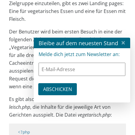
Zielgruppe einzuteilen, gibt es zwei Landing pages:
Eine für vegetarisches Essen und eine für Essen mit
Fleisch.
Der Benutzer wird beim ersten Besuch in eine der
folgenden Zielgruppen eingeteilt: „Fleischesser“,
×
Bleibe auf dem neuesten Stand
„Vegetarier“ oder „Unentschiedener“. Varnish soll
Melde dich jetzt zum Newsletter an:
für alle drei Zielgruppen einen separaten
Cacheeintrag haben und die richtige Variante
ausspielen. Außerdem sollte gleich beim ersten
Request die richtige Variante ausgespielt werden,
wenn eine Zielgruppe bestimmt werden kann.
Es gibt also zwei neue Dateien,
vegetarisch.php
und
f
leisch.php
, die Inhalte für die jeweilige Art von
Gerichten ausspielt. Die Datei
vegetarisch.php
:
<?php