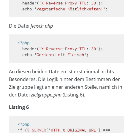
  header(
'X-Reverse-Proxy-TTL: 30'
);

echo
'Vegetarische Köstlichkeiten!'
Die Datei
fleisch.php
<?php
  header(
'X-Reverse-Proxy-TTL: 30'
);

echo
'Gerichte mit Fleisch'
An diesen beiden Dateien ist erst einmal nichts
Besonderes. Die Logik hinter dem Bestimmen der
Zielgruppe liegt an einer anderen Stelle, nämlich in
der Datei
zielgruppe.php
(Listing 6).
Listing 6
<?php
if
 (
$_SERVER
[
'HTTP_X_ORIGINAL_URL'
] === 