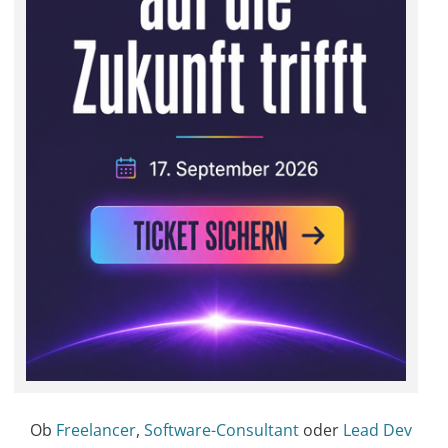
Ob
Freelancer
,
Software-Consultant
oder
Lead Dev