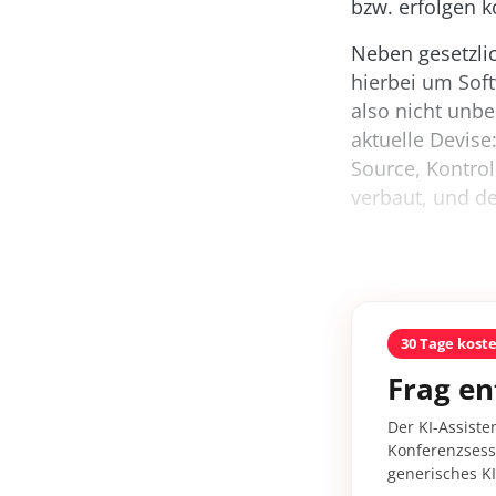
bzw. erfolgen k
Neben gesetzli
hierbei um Soft
also nicht unbe
aktuelle Devise
Source, Kontrol
verbaut, und d
30 Tage kost
Frag en
Der KI-Assiste
Konferenzsessi
generisches K