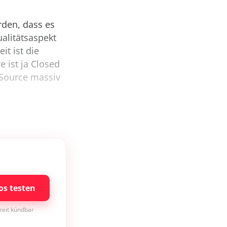
rden, dass es
ualitätsaspekt
it ist die
e ist ja Closed
 Source massiv
os testen
rzeit kündbar