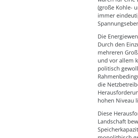
(große Kohle- 
immer eindeuti
Spannungsebene
Die Energiewend
Durch den Einz
mehreren Großkr
und vor allem 
politisch gewol
Rahmenbedingun
die Netzbetreib
Herausforderun
hohen Niveau l
Diese Herausfo
Landschaft bew
Speicherkapazi
monolithisch ge