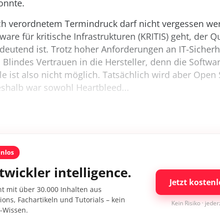
onnte.
ch verordnetem Termindruck darf nicht vergessen we
ware für kritische Infrastrukturen (KRITIS) geht, der Q
deutend ist. Trotz hoher Anforderungen an IT-Sicherhe
: Blindes Vertrauen in die Hersteller, denn die Softwar
le ist also nicht möglich. Tatsächlich wird aber Open
eshalb war sowohl Heartbleed...
enlos
twickler intelligence.
Jetzt kostenl
nt mit über 30.000 Inhalten aus
ons, Fachartikeln und Tutorials – kein
Kein Risiko · jede
I-Wissen.