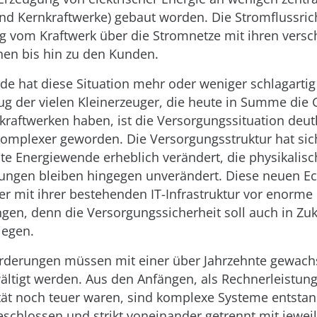
und Kernkraftwerke) gebaut worden. Die Stromflussri
g vom Kraftwerk über die Stromnetze mit ihren vers
n bis hin zu den Kunden.
e hat diese Situation mehr oder weniger schlagartig
ug der vielen Kleinerzeuger, die heute in Summe die
aftwerken haben, ist die Versorgungssituation deutl
komplexer geworden. Die Versorgungsstruktur hat sic
lte Energiewende erheblich verändert, die physikalis
gen bleiben hingegen unverändert. Diese neuen Eck
er mit ihrer bestehenden IT-Infrastruktur vor enorme
gen, denn die Versorgungssicherheit soll auch in Zu
iegen.
rderungen müssen mit einer über Jahrzehnte gewach
ältigt werden. Aus den Anfängen, als Rechnerleistun
tät noch teuer waren, sind komplexe Systeme entstan
schlossen und strikt voneinander getrennt mit jeweil