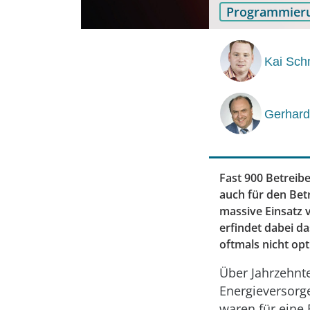
Programmier
Kai Sch
Gerhar
Fast 900 Betreib
auch für den Bet
massive Einsatz 
erfindet dabei d
oftmals nicht opt
Über Jahrzehnt
Energieversorg
waren für eine 