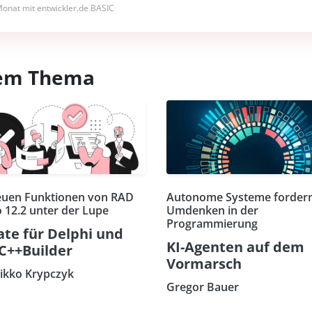
onat mit entwickler.de BASIC
esem Thema
euen Funktionen von RAD
Autonome Systeme fordern
o 12.2 unter der Lupe
Umdenken in der
Programmierung
te für Delphi und
KI-Agenten auf dem
C++Builder
Vormarsch
eikko Krypczyk
Gregor Bauer