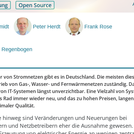
ung
Open Source
midt
Peter Herdt
Frank Rose
d Regenbogen
er von Stromnetzen gibt es in Deutschland. Die meisten die
rieb von Gas-, Wasser- und Fernwärmenetzen zuständig. Dab
von IT-Systemen längst unverzichtbar. Eine Vielzahl von Sy
as Rad immer wieder neu, und das zu hohen Preisen, langen
imaler Qualität.
e hinweg sind Veränderungen und Neuerungen bei
ern und Netzbetreibern eher die Ausnahme gewesen.
Erzeugung von elektrischer Energie an wenigen zentr