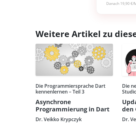
Danach 19,90 €/M
Weitere Artikel zu di
Die Programmiersprache Dart
Die n
kennenlernen – Teil 3
Studi
Asynchrone
Upda
Programmierung in Dart
den 
Dr. Veikko Krypczyk
Dr. V