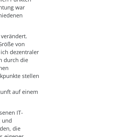
chtung war
chiedenen
 verändert.
 Größe von
ich dezentraler
h durch die
chen
punkte stellen
kunft auf einem
senen IT-
g und
den, die
s eigener