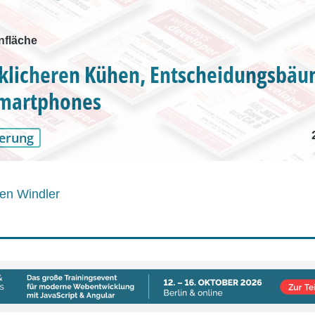
nfläche
cklicheren Kühen, Entscheidungsbä
martphones
erung
en Windler