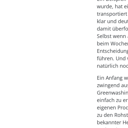
wurde, hat e
transportier
klar und deu
damit überfo
Selbst wenn 
beim Wochene
Entscheidung
führen. Und 
natürlich no
Ein Anfang 
zwingend aus
Greenwashing
einfach zu e
eigenen Prod
zu den Rohst
bekannter He