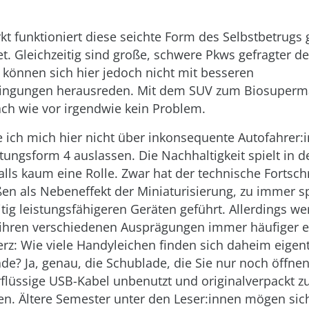
t funktioniert diese seichte Form des Selbstbetrugs 
t. Gleichzeitig sind große, schwere Pkws gefragter den
 können sich hier jedoch nicht mit besseren
ingungen herausreden. Mit dem SUV zum Biosuperma
nach wie vor irgendwie kein Problem.
ich mich hier nicht über inkonsequente Autofahrer:
tungsform 4 auslassen. Die Nachhaltigkeit spielt in d
lls kaum eine Rolle. Zwar hat der technische Fortschr
n als Nebeneffekt der Miniaturisierung, zu immer 
itig leistungsfähigeren Geräten geführt. Allerdings w
l ihren verschiedenen Ausprägungen immer häufiger e
rz: Wie viele Handyleichen finden sich daheim eigentl
e? Ja, genau, die Schublade, die Sie nur noch öffne
flüssige USB-Kabel unbenutzt und originalverpackt z
en. Ältere Semester unter den Leser:innen mögen sic