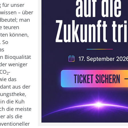
g für unser
wissen – über
dbeutel; man
e teuren
sten können,
. So
as
n Bioqualität
der weniger
 CO
-
2
wie das
dant aus der
nungstheke,
in die Kuh
ch die meiste
her als die
nventioneller