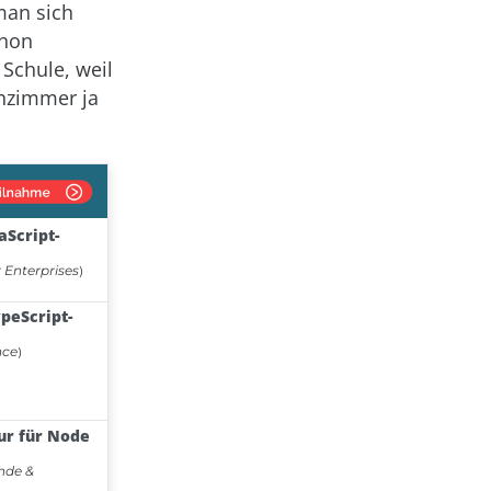
man sich
chon
 Schule, weil
enzimmer ja