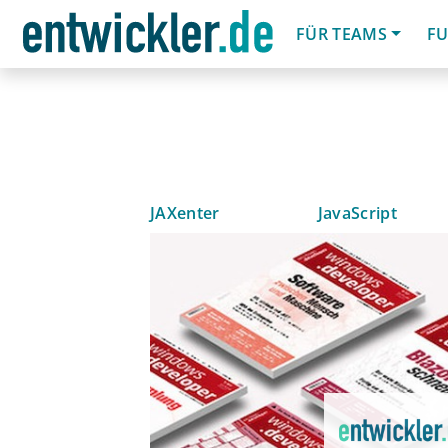
FÜR TEAMS
FU
JAXenter
JavaScript