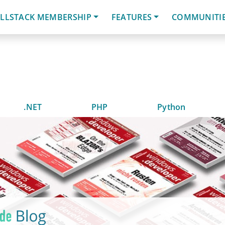
LLSTACK MEMBERSHIP
FEATURES
COMMUNITI
.NET
PHP
Python