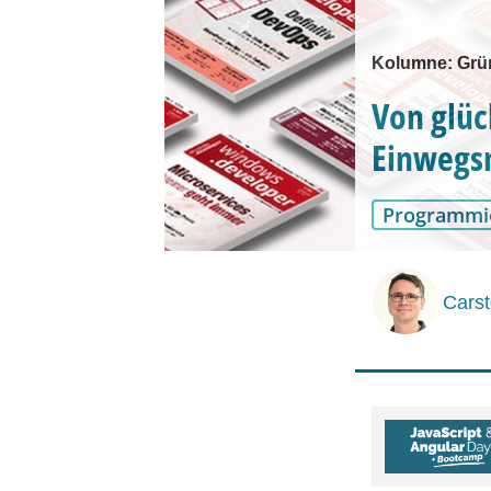
Kolumne: Grü
Von glü
Einwegs
Programmi
Carst