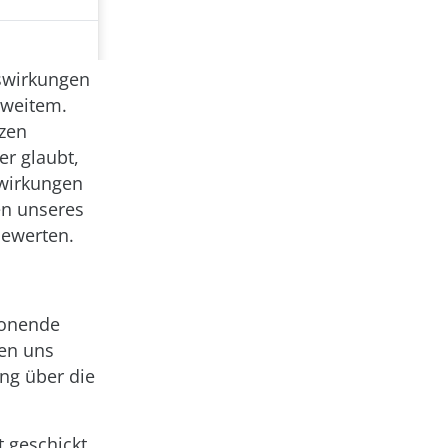
uswirkungen
 weitem.
rzen
er glaubt,
swirkungen
en unseres
bewerten.
honende
len uns
ng über die
t geschickt