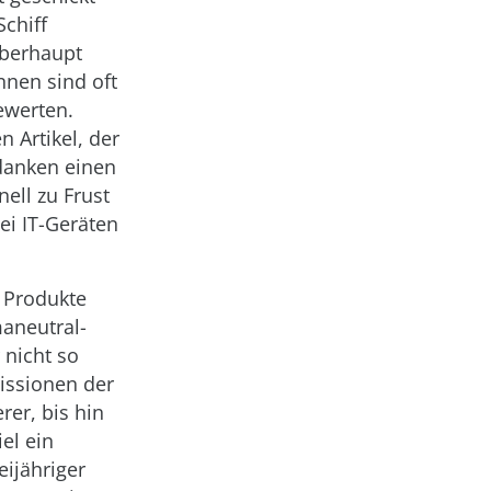
Schiff
überhaupt
nnen sind oft
ewerten.
 Artikel, der
danken einen
ell zu Frust
ei IT-Geräten
 Produkte
aneutral-
 nicht so
missionen der
rer, bis hin
el ein
eijähriger