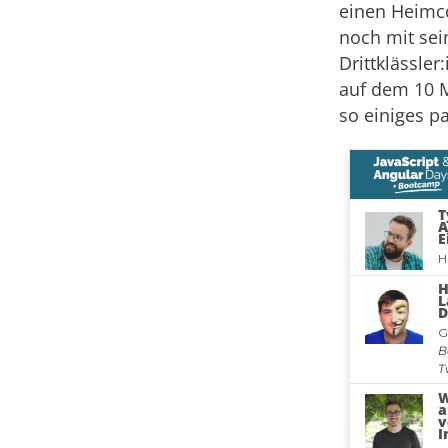
einen Heimc
noch mit se
Drittklässle
auf dem 10 M
so einiges p