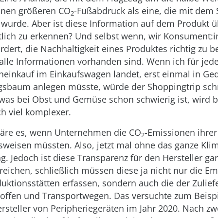
inen größeren CO
-Fußabdruck als eine, die mit dem 
2
t wurde. Aber ist diese Information auf dem Produkt 
tlich zu erkennen? Und selbst wenn, wir Konsument:i
rdert, die Nachhaltigkeit eines Produktes richtig zu b
alle Informationen vorhanden sind. Wenn ich für jeden
inkauf im Einkaufswagen landet, erst einmal in Ge
sbaum anlegen müsste, würde der Shoppingtrip schn
was bei Obst und Gemüse schon schwierig ist, wird b
ch viel komplexer.
wäre es, wenn Unternehmen die CO
-Emissionen ihrer
2
weisen müssten. Also, jetzt mal ohne das ganze Klim
. Jedoch ist diese Transparenz für den Hersteller gar
rreichen, schließlich müssen diese ja nicht nur die E
uktionsstätten erfassen, sondern auch die der Zuliefe
offen und Transportwegen. Das versuchte zum Beispi
rsteller von Peripheriegeräten im Jahr 2020. Nach zw