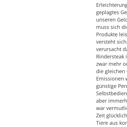
Erleichterun
geplagtes Ge
unseren Gel
muss sich di
Produkte lei
versteht sich
verursacht d
Rindersteak i
zwar mehr o
die gleichen
Emissionen 
günstige Pen
Selbstbedie
aber immerh
war vermutli
Zeit glücklic
Tiere aus ko