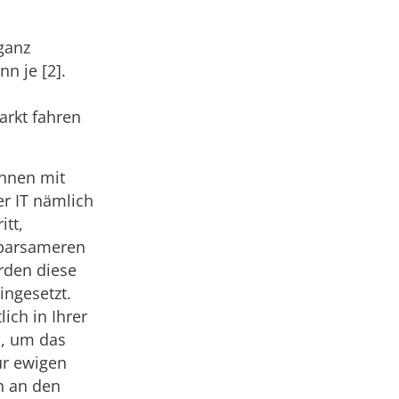
ganz
n je [2].
rkt fahren
innen mit
er IT nämlich
itt,
sparsameren
erden diese
ingesetzt.
ich in Ihrer
n, um das
ur ewigen
h an den