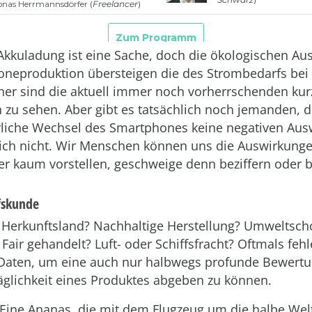
 Akkuladung ist eine Sache, doch die ökologischen A
neproduktion übersteigen die des Strombedarfs bei
her sind die aktuell immer noch vorherrschenden ku
 zu sehen. Aber gibt es tatsächlich noch jemanden, d
rliche Wechsel des Smartphones keine negativen Au
ich nicht. Wir Menschen können uns die Auswirkung
r kaum vorstellen, geschweige denn beziffern oder 
fskunde
? Herkunftsland? Nachhaltige Herstellung? Umweltsc
Fair gehandelt? Luft- oder Schiffsfracht? Oftmals feh
 Daten, um eine auch nur halbwegs profunde Bewertu
glichkeit eines Produktes abgeben zu können.
: Eine Ananas, die mit dem Flugzeug um die halbe Wel