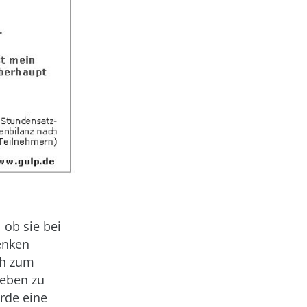
 ob sie bei
enken
ch zum
heben zu
rde eine