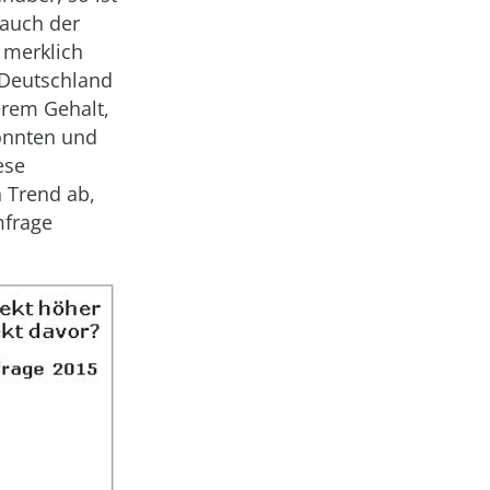
 auch der
t merklich
 Deutschland
erem Gehalt,
konnten und
ese
n Trend ab,
mfrage