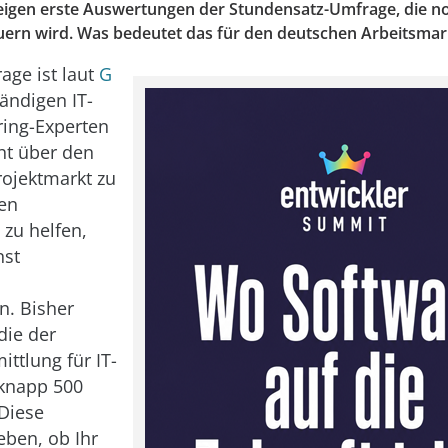
zeigen erste Auswertungen der Stundensatz-Umfrage, die no
rn wird. Was bedeutet das für den deutschen Arbeitsmar
age ist laut
G
tändigen IT-
ing-Experten
ht über den
ojektmarkt zu
en
 zu helfen,
nst
n. Bisher
die der
ttlung für IT-
 knapp 500
Diese
ben, ob Ihr