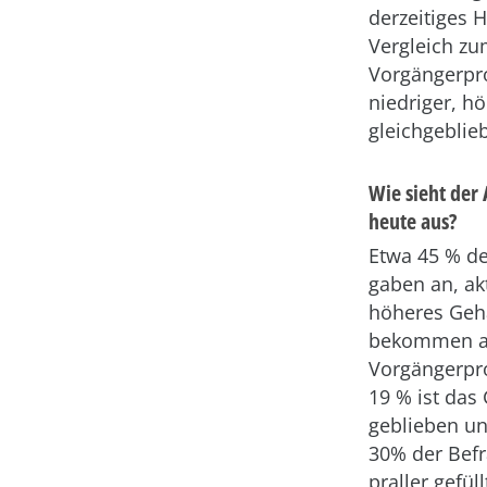
derzeitiges 
Vergleich z
Vorgängerpr
niedriger, h
gleichgeblieb
Wie sieht der
heute aus?
Etwa 45 % de
gaben an, akt
höheres Geha
bekommen a
Vorgängerpro
19 % ist das 
geblieben un
30% der Befr
praller gefül