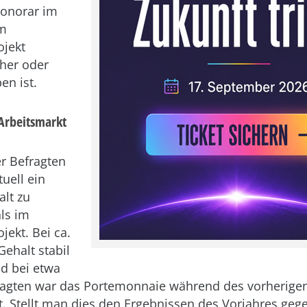
Honorar im
um
ojekt
öher oder
en ist.
 Arbeitsmarkt
r Befragten
uell ein
lt zu
ls im
jekt. Bei ca.
Gehalt stabil
d bei etwa
agten war das Portemonnaie während des vorherigen
lt. Stellt man dies den Ergebnissen des Vorjahres gege