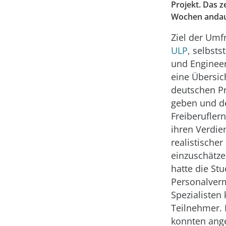
Projekt. Das 
Wochen andaue
Ziel der Umfr
ULP
, selbsts
und Engineer
eine Übersic
deutschen Pr
geben und d
Freiberuflern
ihren Verdie
realistischer
einzuschätze
hatte die Stu
Personalvermi
Spezialisten
Teilnehmer. 
konnten ange