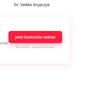
Dr. Veikko Krypczyk
Jetzt kostenlos testen
isches
Kein Risiko · jederzeit kündbar
×
Bleibe auf dem neuesten Stand
Melde dich jetzt zum Newsletter an: