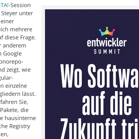
TA!
-Session
 Steyer unter
einer
leich mehrere
f diese Frage.
ter anderem
n Google
Monorepo-
d zeigt, wie
gular-
n einzelne
liedern lässt.
fahren Sie,
Pakete, die
ne hausinterne
che Registry
sen,