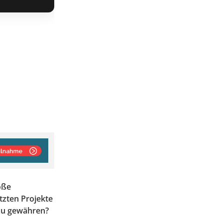
oße
zten Projekte
 zu gewähren?