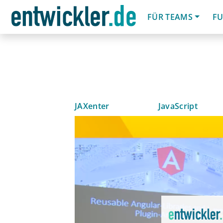
FÜR TEAMS
FU
JAXenter
JavaScript