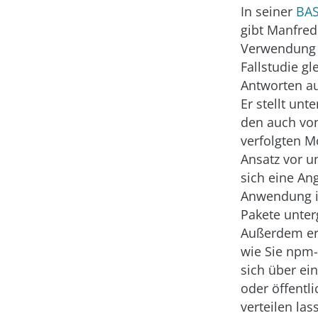
In seiner
BAS
gibt Manfred
Verwendung 
Fallstudie g
Antworten au
Er stellt un
den auch vo
verfolgten 
Ansatz vor un
sich eine An
Anwendung i
Pakete unterg
Außerdem er
wie Sie npm-
sich über ei
oder öffentli
verteilen las