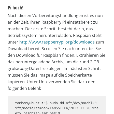
Pi hoch!
Nach diesen Vorbereitungshandlungen ist es nun
an der Zeit, Ihren Raspberry Pi einsatzbereit zu
machen. Der erste Schritt besteht darin, das
Betriebssystem herunterzuladen. Raspbian steht
unter
http://www.raspberrypi.org/downloads
zum
Download bereit. Scrollen Sie nach unten, bis Sie
den Download für Raspbian finden. Ex­trahieren Sie
das heruntergeladene Archiv, um die rund 2 GB
große
.img
-Datei freizulegen. Im nächsten Schritt
müssen Sie das Image auf die Speicherkarte
kopieren. Unter Unix verwenden Sie dazu den
folgenden Befehl:
tamhan@ubuntu:~$ sudo dd of=/dev/mmcblk0 
if=/media/tamhan/TAMSSTICK/2013-12-20-whe
ezy-raspbian.img bs=1M
