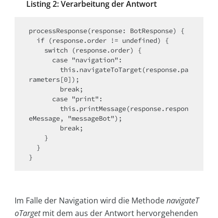
Listing 2: Verarbeitung der Antwort
processResponse(response: BotResponse) {

  if (response.order != undefined) {

    switch (response.order) {

      case "navigation":

        this.navigateToTarget(response.pa
rameters[0]);

        break;

      case "print":

        this.printMessage(response.respon
eMessage, "messageBot");

        break;

    }

  }

}
Im Falle der Navigation wird die Methode
navi­gate­T
o­Target
mit dem aus der Antwort hervorgehenden