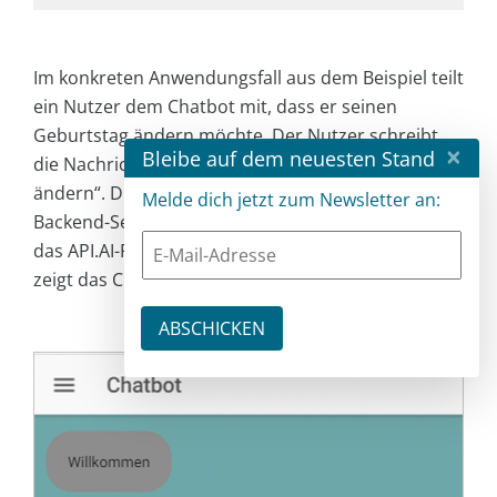
Im konkreten Anwendungsfall aus dem Beispiel teilt
ein Nutzer dem Chatbot mit, dass er seinen
Geburtstag ändern möchte. Der Nutzer schreibt
×
Bleibe auf dem neuesten Stand
die Nachricht „Ich möchte meinen Geburtstag
ändern“. Diese schickt die App via REST an den
Melde dich jetzt zum Newsletter an:
Backend-Service, der die Nachricht wiederum an
das API.AI-Framework weiterleitet.
Abbildung 6
zeigt das Chatinterface in der App.