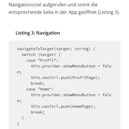
Navigationsziel aufgerufen und somit die
entsprechende Seite in der App geöffnet (Listing 3).
Listing 3: Navigation
navigateToTarget(target: string) {

  switch (target) {

    case "Profil":

      this.provider.showMenuButton = fals
e;

      this.navCtrl.push(ProfilPage);

      break;

    case "Home":

      this.provider.showMenuButton = fals
e;

      this.navCtrl.push(HomePage);

      break;

  }

}