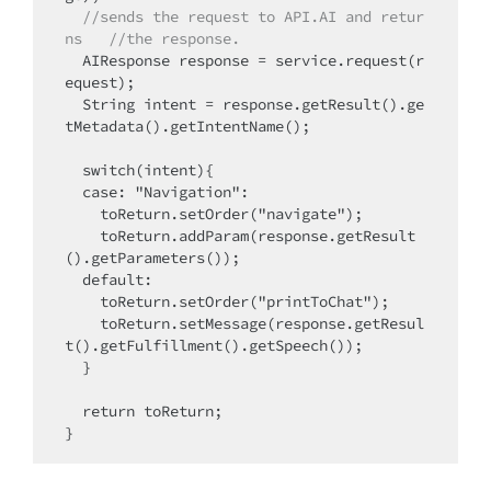
//sends the request to API.AI and retur
ns 
//the response.
  AIResponse response = service.request(r
equest); 

  String intent = response.getResult().ge
tMetadata().getIntentName();

  switch(intent){

  case: "Navigation":

    toReturn.setOrder("navigate");

    toReturn.addParam(response.getResult
().getParameters());

  default:

    toReturn.setOrder("printToChat");

    toReturn.setMessage(response.getResul
t().getFulfillment().getSpeech());

  }

  return toReturn;

}