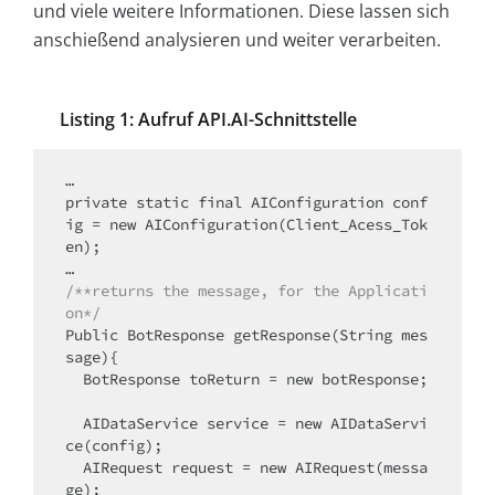
und viele weitere Informationen. Diese lassen sich
anschießend analysieren und weiter verarbeiten.
Listing 1: Aufruf API.AI-Schnittstelle
…

private static final AIConfiguration conf
ig = new AIConfiguration(Client_Acess_Tok
en);

/**returns the message, for the Applicati
on*/
Public BotResponse getResponse(String mes
sage){

  BotResponse toReturn = new botResponse;

  AIDataService service = new AIDataServi
ce(config);

  AIRequest request = new AIRequest(messa
ge);
