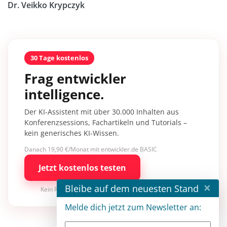
Dr. Veikko Krypczyk
30 Tage kostenlos
Frag entwickler
intelligence.
Der KI-Assistent mit über 30.000 Inhalten aus
Konferenzsessions, Fachartikeln und Tutorials –
kein generisches KI-Wissen.
Danach 19,90 €/Monat mit entwickler.de BASIC
Jetzt kostenlos testen
×
Bleibe auf dem neuesten Stand
Kein Risiko · jederzeit kündbar
Melde dich jetzt zum Newsletter an: