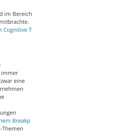
nd im Bereich
 mitbrachte.
n Cognitive T
e
d immer
 zwar eine
ternehmen
ne
rungen
inem Breakp
op-Themen