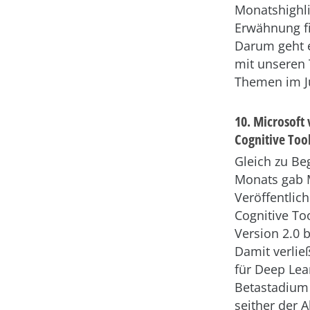
Monatshighl
Erwähnung fi
Darum geht e
mit unseren 
Themen im J
10. Microsoft 
Cognitive Tool
Gleich zu Be
Monats gab M
Veröffentlic
Cognitive Too
Version 2.0 
Damit verlie
für Deep Lea
Betastadium
seither der 