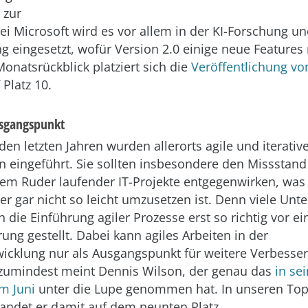
 zur
ei Microsoft wird es vor allem in der KI-Forschung u
g eingesetzt, wofür Version 2.0 einige neue Features
onatsrückblick platziert sich die
Veröffentlichung vo
 Platz 10.
Ausgangspunkt
den letzten Jahren wurden allerorts agile und iterativ
n eingeführt. Sie sollten insbesondere den Missstan
em Ruder laufender IT-Projekte entgegenwirken, was
ber gar nicht so leicht umzusetzen ist. Denn viele Un
 die Einführung agiler Prozesse erst so richtig vor ei
ung gestellt. Dabei kann agiles Arbeiten in der
icklung nur als Ausgangspunkt für weitere Verbesse
 zumindest meint Dennis Wilson, der genau das
in se
im Juni
unter die Lupe genommen hat. In unseren T
andet er damit auf dem neunten Platz.