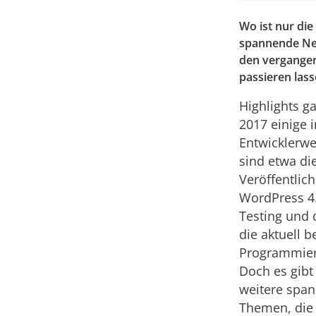
Wo ist nur die
spannende Neui
den vergangen
passieren lass
Highlights ga
2017 einige i
Entwicklerwe
sind etwa di
Veröffentlic
WordPress 4.
Testing und d
die aktuell b
Programmier
Doch es gibt
weitere spa
Themen, die