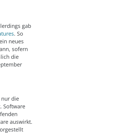
llerdings gab
atures
. So
 ein neues
ann, sofern
lich die
September
 nur die
. Software
ifenden
are auswirkt.
orgestellt