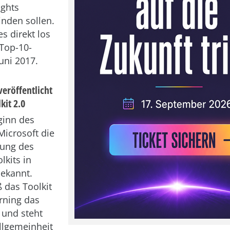
ights
nden sollen.
s direkt los
Top-10-
uni 2017.
veröffentlicht
kit 2.0
ginn des
icrosoft die
hung des
lkits in
bekannt.
ß das Toolkit
rning das
 und steht
Allgemeinheit