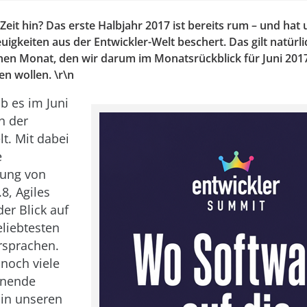
 Zeit hin? Das erste Halbjahr 2017 ist bereits rum – und hat
gkeiten aus der Entwickler-Welt beschert. Das gilt natürli
en Monat, den wir darum im Monatsrückblick für Juni 201
en wollen. \r\n
b es im Juni
n der
lt. Mit dabei
e
hung von
8, Agiles
er Blick auf
eliebtesten
sprachen.
 noch viele
nnende
 in unseren