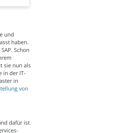
de und
fasst haben.
i SAP. Schon
ihrem
 sie nun als
in der IT-
aster in
tellung von
nd dafür ist
ervices-