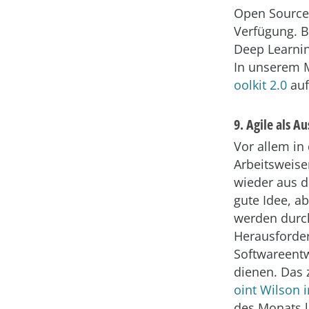
Open Source
Verfügung. B
Deep Learnin
In unserem M
oolkit 2.0
auf
9. Agile als 
Vor allem in 
Arbeitsweise
wieder aus d
gute Idee, a
werden durch
Herausforder
Softwareentw
dienen. Das
oint Wilson 
des Monats l