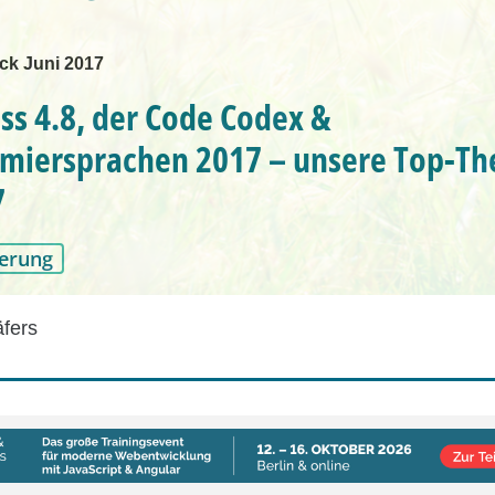
ck Juni 2017
s 4.8, der Code Codex &
miersprachen 2017 – unsere Top-T
7
erung
äfers