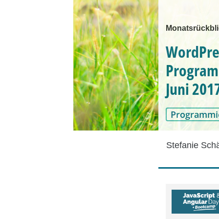
Monatsrückbli
WordPres
Program
Juni 201
Programmi
Stefanie Sch