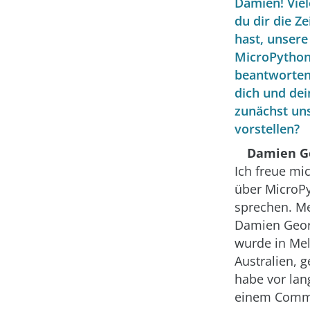
Damien! Viel
du dir die 
hast, unsere
MicroPython
beantworten
dich und dei
zunächst un
vorstellen?
Damien G
Ich freue mi
über MicroP
sprechen. M
Damien Geor
wurde in Me
Australien, g
habe vor lang
einem Comm