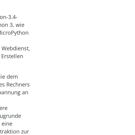
on-3.4-
hon 3, wie
MicroPython
m Webdienst,
Erstellen
die dem
des Rechners
Spannung an
ere
zugrunde
 eine
traktion zur