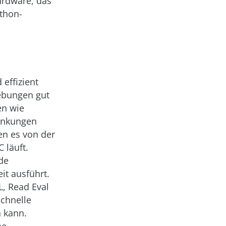
ardware, das
ython-
effizient
gebungen gut
en wie
änkungen
en es von der
 läuft.
de
it ausführt.
L, Read Eval
schnelle
n kann.