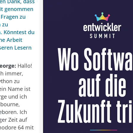
en Dank, dass
Zeit genommen
 Fragen zu
 zu
. Könntest du
ne Arbeit
seren Lesern
eorge:
Hallo!
ch immer,
ython zu
ein Name ist
ge und ich
lbourne,
eboren. Ich
er Zeit auf
odore 64 mit