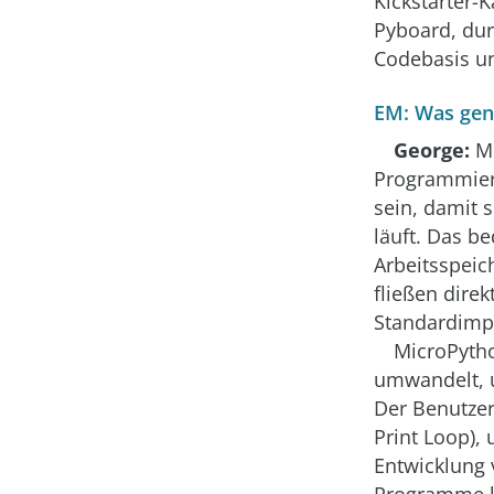
Kickstarter
Pyboard, durc
Codebasis u
EM: Was gen
George:
Mi
Programmiers
sein, damit 
läuft. Das b
Arbeitsspei
fließen dire
Standardimpl
MicroPytho
umwandelt, u
Der Benutzer
Print Loop),
Entwicklung 