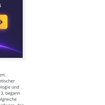
rt.
etischer
logie und
13, begann
olgreiche