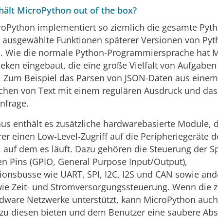
ält MicroPython out of the box?
oPython implementiert so ziemlich die gesamte Pyth
 ausgewählte Funktionen späterer Versionen von Pyt
gs. Wie die normale Python-Programmiersprache hat 
theken eingebaut, die eine große Vielfalt von Aufgaben
. Zum Beispiel das Parsen von JSON-Daten aus eine
hen von Text mit einem regulären Ausdruck und das 
nfrage.
us enthält es zusätzliche hardwarebasierte Module, 
r einen Low-Level-Zugriff auf die Peripheriegeräte 
 auf dem es läuft. Dazu gehören die Steuerung der 
en Pins (GPIO, General Purpose Input/Output),
onsbusse wie UART, SPI, I2C, I2S und CAN sowie and
wie Zeit- und Stromversorgungssteuerung. Wenn die 
dware Netzwerke unterstützt, kann MicroPython auch
e zu diesen bieten und dem Benutzer eine saubere Abs