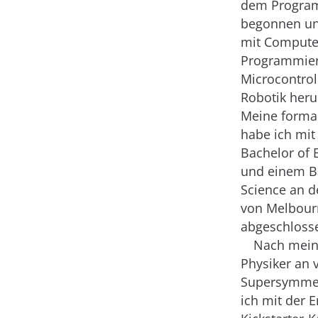
dem Progra
begonnen un
mit Compute
Programmier
Microcontrol
Robotik heru
Meine forma
habe ich mit
Bachelor of 
und einem B
Science an d
von Melbour
abgeschlosse
Nach meine
Physiker an
Supersymmetr
ich mit der 