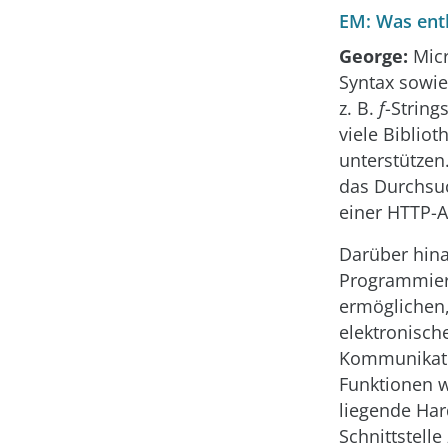
EM: Was enth
George:
Micr
Syntax sowie
z. B.
f
-Strin
viele Biblio
unterstützen
das Durchsuc
einer HTTP-A
Darüber hina
Programmiere
ermöglichen,
elektronisch
Kommunikati
Funktionen 
liegende Har
Schnittstell