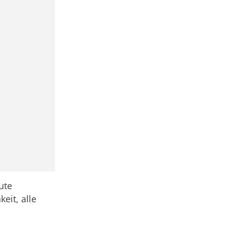
ute
eit, alle