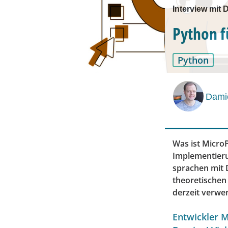
Interview mit
Python f
Python
Dami
Was ist Micro
Implementieru
sprachen mit
theoretischen 
derzeit verwen
Entwickler M