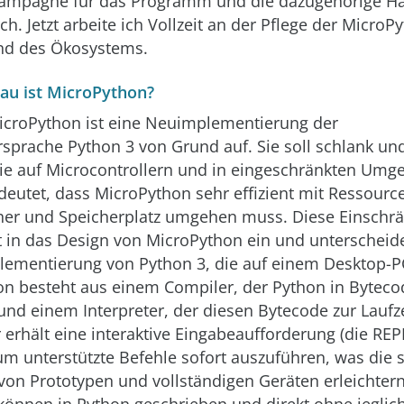
-Kampagne für das Programm und die dazugehörige H
h. Jetzt arbeite ich Vollzeit an der Pflege der MicroP
nd des Ökosystems.
au ist MicroPython?
croPython ist eine Neuimplementierung der
prache Python 3 von Grund auf. Sie soll schlank und 
sie auf Microcontrollern und in eingeschränkten Um
edeutet, dass MicroPython sehr effizient mit Ressourc
cher und Speicherplatz umgehen muss. Diese Einschr
kt in das Design von MicroPython ein und unterscheid
ementierung von Python 3, die auf einem Desktop-PC
n besteht aus einem Compiler, der Python in Byteco
nd einem Interpreter, der diesen Bytecode zur Laufze
 erhält eine interaktive Eingabeaufforderung (die REP
 um unterstützte Befehle sofort auszuführen, was die 
von Prototypen und vollständigen Geräten erleichter