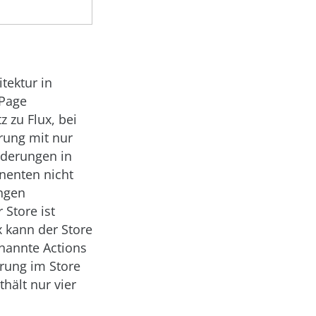
tektur in
 Page
 zu Flux, bei
rung mit nur
nderungen in
enten nicht
ngen
 Store ist
x kann der Store
enannte Actions
rung im Store
hält nur vier