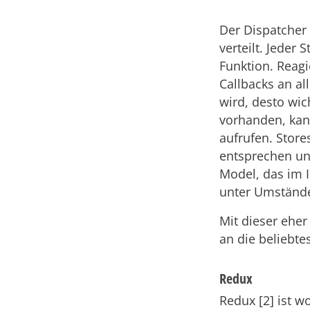
Der Dispatcher 
verteilt. Jeder 
Funktion. Reagi
Callbacks an all
wird, desto wic
vorhanden, kann
aufrufen. Store
entsprechen un
Model, das im I
unter Umständ
Mit dieser eher
an die beliebt
Redux
Redux [2] ist w