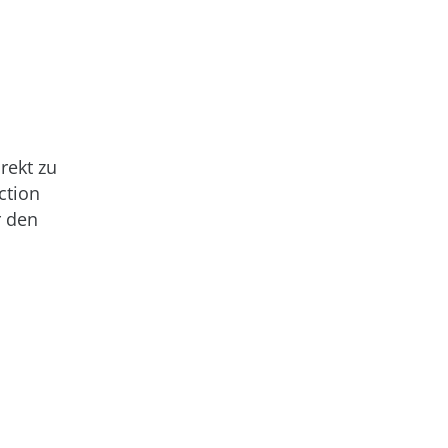
rekt zu
ction
r den