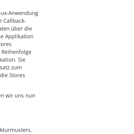
r Flux-Anwendung
e Callback-
aten über die
ne Applikation
tores
n Reihenfolge
ation. Sie
satz zum
 die Stores
en wir uns nun
ekturmusters.