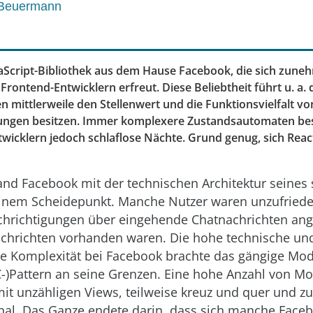
 Beuermann
avaScript-Bibliothek aus dem Hause Facebook, die sich zun
 Frontend-Entwicklern erfreut. Diese Beliebtheit führt u. a. 
ittlerweile den Stellenwert und die Funktionsvielfalt vo
gen besitzen. Immer komplexere Zustandsautomaten be
cklern jedoch schlaflose Nächte. Grund genug, sich Reac
and Facebook mit der technischen Architektur seines 
inem Scheidepunkt. Manche Nutzer waren unzufriede
richtigungen über eingehende Chatnachrichten ang
chrichten vorhanden waren. Die hohe technische un
he Komplexität bei Facebook brachte das gängige Mod
C-)Pattern an seine Grenzen. Eine hohe Anzahl von Mo
t unzähligen Views, teilweise kreuz und quer und zu 
onal. Das Ganze endete darin, dass sich manche Face