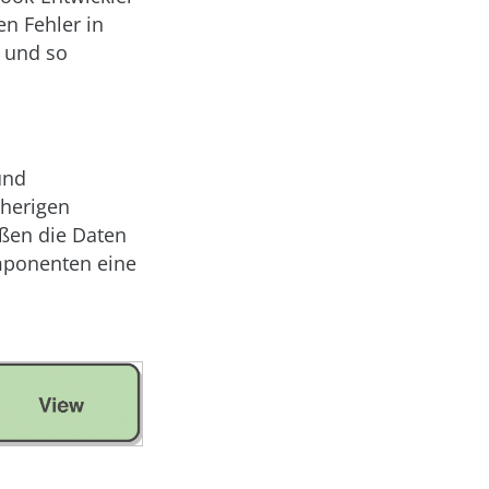
n Fehler in
 und so
und
sherigen
eßen die Daten
omponenten eine