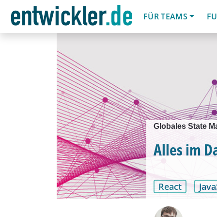
FÜR TEAMS
FU
Globales State 
Alles im D
React
Java