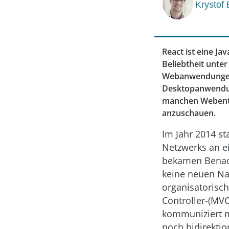
Krystof
React ist eine J
Beliebtheit unter
Webanwendungen m
Desktopanwendun
manchen Webentwi
anzuschauen.
Im Jahr 2014 st
Netzwerks an e
bekamen Benach
keine neuen Na
organisatorisc
Controller-(MV
kommuniziert mi
noch bidirekti