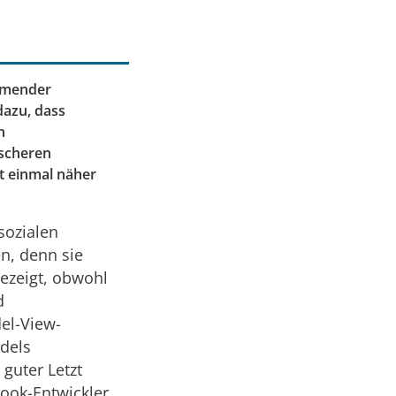
ehmender
dazu, dass
n
scheren
t einmal näher
sozialen
n, denn sie
ezeigt, obwohl
d
el-View-
dels
guter Letzt
book-Entwickler