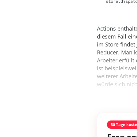
store.dispat
Actions enthal
diesem Fall ein
im Store findet
Reducer. Man ka
Arbeiter erfüll
ist beispielswe
weiterer Arbeit
würde sich nich
30 Tage kost