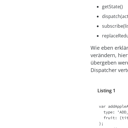
getState()
dispatch(ac
subscribe(li
replaceRedu
Wie eben erklärt
verändern, hie
übergeben werde
Dispatcher verte
Listing 1
var addAppleA
  type: 'ADD_FRUIT',

  fruit: {title: 'Apple'}

};
