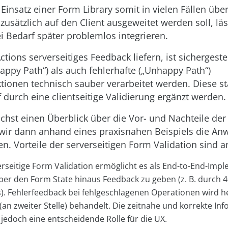
insatz einer Form Library somit in vielen Fällen überf
 zusätzlich auf den Client ausgeweitet werden soll, läs
i Bedarf später problemlos integrieren.
ctions serverseitiges Feedback liefern, ist sichergeste
Happy Path“) als auch fehlerhafte („Unhappy Path“)
tionen technisch sauber verarbeitet werden. Diese st
 durch eine clientseitige Validierung ergänzt werden.
chst einen Überblick über die Vor- und Nachteile de
 wir dann anhand eines praxisnahen Beispiels die A
n. Vorteile der serverseitigen Form Validation sind an
rseitige Form Validation ermöglicht es als End-to-End-Imp
er den Form State hinaus Feedback zu geben (z. B. durch 4
). Fehlerfeedback bei fehlgeschlagenen Operationen wird he
(an zweiter Stelle) behandelt. Die zeitnahe und korrekte In
 jedoch eine entscheidende Rolle für die UX.