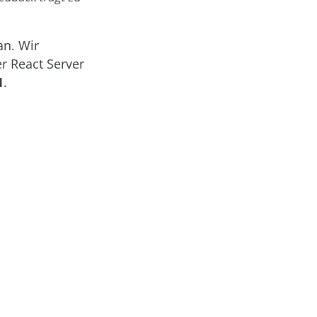
an. Wir
r React Server
1
.