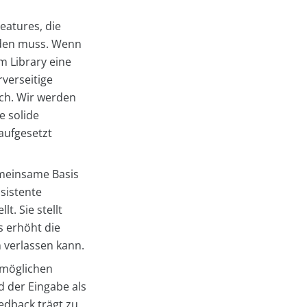
Features, die
erden muss. Wenn
rm Library eine
rverseitige
lich. Wir werden
e solide
 aufgesetzt
emeinsame Basis
nsistente
. Sie stellt
s erhöht die
n verlassen kann.
rmöglichen
d der Eingabe als
eedback trägt zu