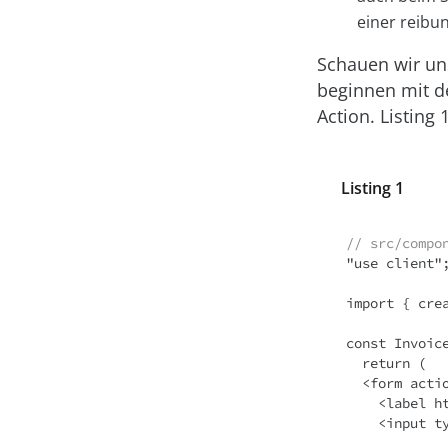
einer reibu
Schauen wir uns
beginnen mit d
Action. Listing
Listing 1
// src/compo
"use client";
import { cre
const Invoice
  return (

  <form action={createInvoice}>

    <label htmlFor="title">Title:</label>

    <input type="text" name="title" id="name" />
