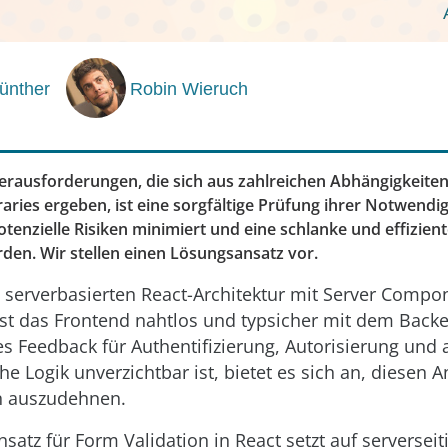
Günther
Robin Wieruch
erausforderungen, die sich aus zahlreichen Abhängigkeite
raries ergeben, ist eine sorgfältige Prüfung ihrer Notwendig
tenzielle Risiken minimiert und eine schlanke und effizien
rden. Wir stellen einen Lösungsansatz vor.
n serverbasierten React-Architektur mit Server Comp
 ist das Frontend nahtlos und typsicher mit dem Bac
es Feedback für Authentifizierung, Autorisierung und
che Logik unverzichtbar ist, bietet es sich an, diesen 
n auszudehnen.
nsatz für Form Validation in React setzt auf serverseit