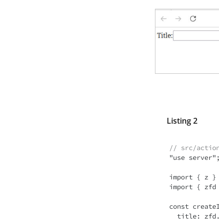
Listing 2
// src/actio
"use server";
import { z } 
import { zfd 
const createI
  title: zfd.text(z.string().min(3).max(191)),
