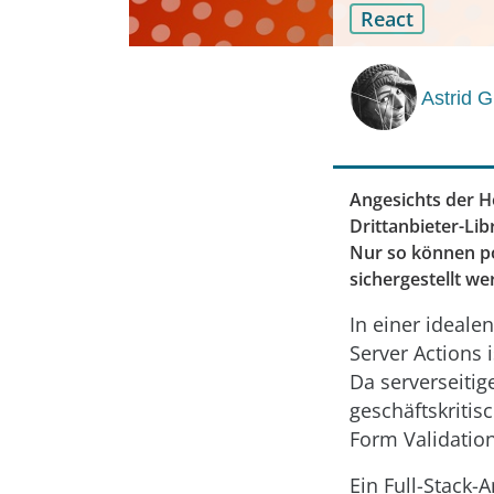
React
Astrid 
Angesichts der H
Drittanbieter-Lib
Nur so können po
sichergestellt we
In einer ideale
Server Actions
Da serverseitig
geschäftskritis
Form Validatio
Ein Full-Stack-A