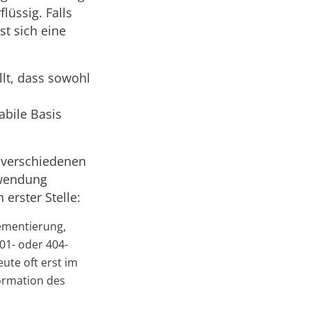
lüssig. Falls
st sich eine
llt, dass sowohl
abile Basis
r verschiedenen
nwendung
 erster Stelle:
lementierung,
01- oder 404-
ute oft erst im
formation des