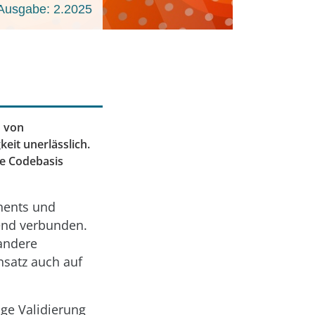
Ausgabe: 2.2025
n von
keit unerlässlich.
te Codebasis
onents und
kend verbunden.
 andere
Ansatz auch auf
ige Validierung