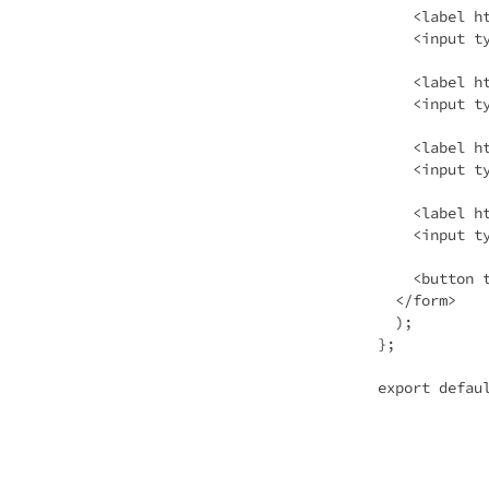
    <label htmlFor="amount">Amount:</label>

    <input type="number" name="amount" id="amount" />

    <label htmlFor="draft">Draft:</label>

    <input type="checkbox" name="draft" id="draft" />

    <label htmlFor="feature1">Feature 1:</label>

    <input type="checkbox" name="features" value="feature1" id="feature1" />

    <label htmlFor="feature2">Feature 2:</label>

    <input type="checkbox" name="features" value="feature2" id="feature2" />

    <button type="submit">Send</button>

  </form>

  );

};
