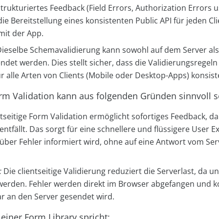
trukturiertes Feedback (Field Errors, Authorization Errors 
ie Bereitstellung eines konsistenten Public API für jeden Cli
mit der App.
ieselbe Schemavalidierung kann sowohl auf dem Server al
endet werden. Dies stellt sicher, dass die Validierungsrege
r alle Arten von Clients (Mobile oder Desktop-Apps) konsist
orm Validation kann aus folgenden Gründen sinnvoll s
ntseitige Form Validation ermöglicht sofortiges Feedback, d
ntfällt. Das sorgt für eine schnellere und flüssigere User E
 über Fehler informiert wird, ohne auf eine Antwort vom Se
:
Die clientseitige Validierung reduziert die Serverlast, da 
erden. Fehler werden direkt im Browser abgefangen und ko
r an den Server gesendet wird.
 einer Form Library spricht: