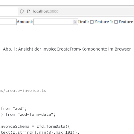
Abb. 1: Ansicht der InvoiceCreateFrom-Komponente im Browser
ns/create-invoice.ts


from "zod";

} from "zod-form-data";

nvoiceSchema = zfd.formData({
