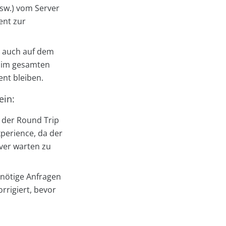
usw.) vom Server
ent zur
s auch auf dem
ln im gesamten
ent bleiben.
ein:
a der Round Trip
xperience, da der
rver warten zu
unnötige Anfragen
rrigiert, bevor