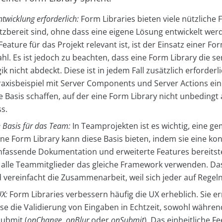
twicklung erforderlich:
Form Libraries bieten viele nützliche 
atzbereit sind, ohne dass eine eigene Lösung entwickelt w
Feature für das Projekt relevant ist, ist der Einsatz einer Fo
hl. Es ist jedoch zu beachten, dass eine Form Library die se
k nicht abdeckt. Diese ist in jedem Fall zusätzlich erforder
raxisbeispiel mit Server Components und Server Actions ein
e Basis schaffen, auf der eine Form Library nicht unbedingt
s.
Basis für das Team:
In Teamprojekten ist es wichtig, eine g
ine Form Library kann diese Basis bieten, indem sie eine ko
mfassende Dokumentation und erweiterte Features bereitstellt
s alle Teammitglieder das gleiche Framework verwenden. Da
d vereinfacht die Zusammenarbeit, weil sich jeder auf Regel
X:
Form Libraries verbessern häufig die UX erheblich. Sie e
ise die Validierung von Eingaben in Echtzeit, sowohl währen
ubmit (
onChange
,
onBlur
oder
onSubmit
). Das einheitliche F