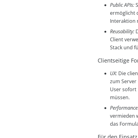
Public APIs:
S
ermöglicht d
Interaktion 
Reusability:
D
Client verw
Stack und fü
Clientseitige F
UX:
Die clie
zum Server e
User sofort
müssen.
Performance
vermieden w
das Formula
Für den Einsatz