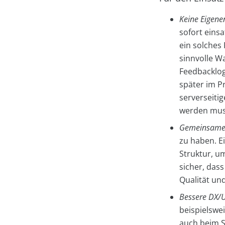
Keine Eigenen
sofort eins
ein solches 
sinnvolle Wa
Feedbacklogi
später im P
serverseitig
werden mus
Gemeinsame 
zu haben. E
Struktur, u
sicher, das
Qualität un
Bessere DX/U
beispielswe
auch beim S