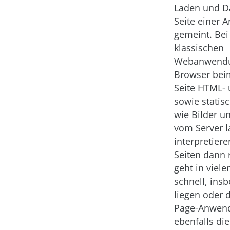
Laden und Da
Seite einer
gemeint. Bei
klassischen
Webanwendu
Browser beim
Seite HTML-
sowie statisc
wie Bilder u
vom Server l
interpretier
Seiten dann 
geht in viele
schnell, ins
liegen oder 
Page-Anwend
ebenfalls di