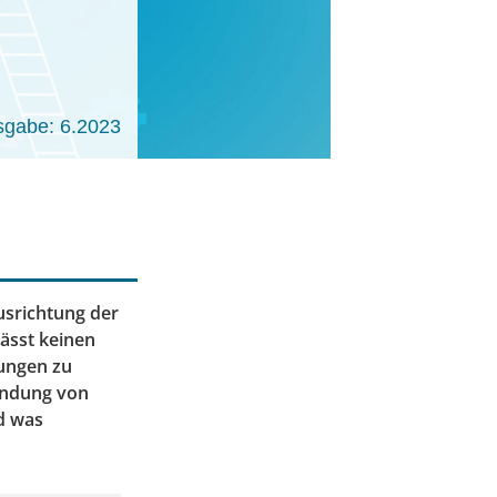
sgabe: 6.2023
usrichtung der
ässt keinen
dungen zu
wendung von
d was