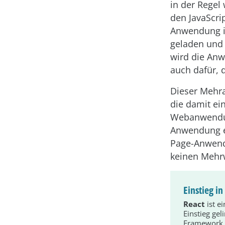
in der Regel
den JavaScri
Anwendung im
geladen und 
wird die Anw
auch dafür, 
Dieser Mehra
die damit ei
Webanwendung
Anwendung eh
Page-Anwendu
keinen Mehrw
Einstieg i
React
ist e
Einstieg gel
Framework 