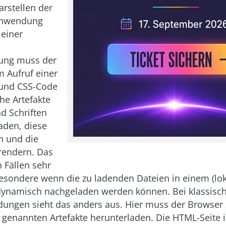
rstellen der
 Anwendung
 einer
ng muss der
 Aufruf einer
 und CSS-Code
he Artefakte
nd Schriften
aden, diese
en und die
rendern. Das
n Fällen sehr
besondere wenn die zu ladenden Dateien in einem (lo
dynamisch nachgeladen werden können. Bei klassisch
ungen sieht das anders aus. Hier muss der Browser
e genannten Artefakte herunterladen. Die HTML-Seite i