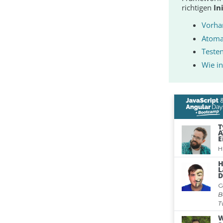
richtigen
In
Vorha
Atomar
Teste
Wie in