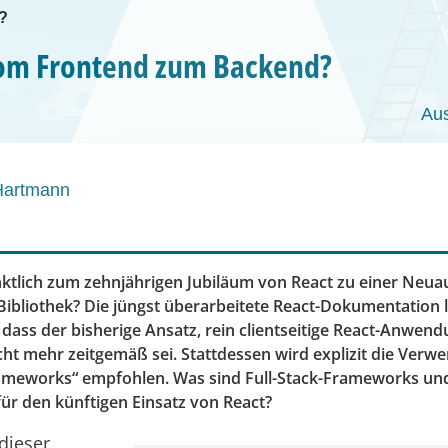
?
Vom Frontend zum Backend?
Au
Hartmann
tlich zum zehnjährigen Jubiläum von React zu einer Neua
Bibliothek? Die jüngst überarbeitete React-Dokumentation l
 dass der bisherige Ansatz, rein clientseitige React-Anwen
cht mehr zeitgemäß sei. Stattdessen wird explizit die Ver
rameworks“ empfohlen. Was sind Full-Stack-Frameworks un
ür den künftigen Einsatz von React?
dieser