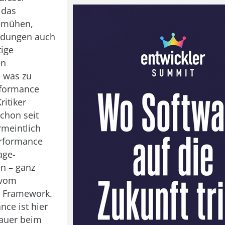
 das
Bemühen,
ndungen auch
tige
en
 was zu
rformance
ritiker
chon seit
meintlich
erformance
age-
n – ganz
 vom
 Framework.
nce ist hier
Dauer beim