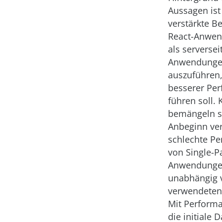
Aussagen ist
verstärkte 
React-Anwe
als serversei
Anwendung
auszuführen,
besserer Pe
führen soll. K
bemängeln s
Anbeginn ver
schlechte P
von Single-P
Anwendunge
unabhängig
verwendeten
Mit Performa
die initiale 