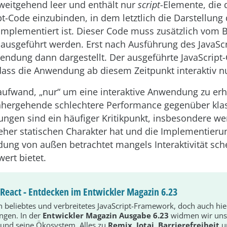
 weitgehend leer und enthält nur
script
-Elemente, die 
pt-Code einzubinden, in dem letztlich die Darstellung 
plementiert ist. Dieser Code muss zusätzlich vom 
ausgeführt werden. Erst nach Ausführung des JavaSc
endung dann dargestellt. Der ausgeführte JavaScript
dass die Anwendung ab diesem Zeitpunkt interaktiv nu
ufwand, „nur“ um eine interaktive Anwendung zu erh
nhergehende schlechtere Performance gegenüber kla
en sind ein häufiger Kritikpunkt, insbesondere we
er statischen Charakter hat und die Implementierung
ng von außen betrachtet mangels Interaktivität sch
ert bietet.
n React - Entdecken im Entwickler Magazin 6.23
in beliebtes und verbreitetes JavaScript-Framework, doch auch hi
ingen. In der
Entwickler Magazin Ausgabe 6.23
widmen wir uns
und seine Ökosystem. Alles zu
Remix
,
Jotai
,
Barrierefreiheit
u