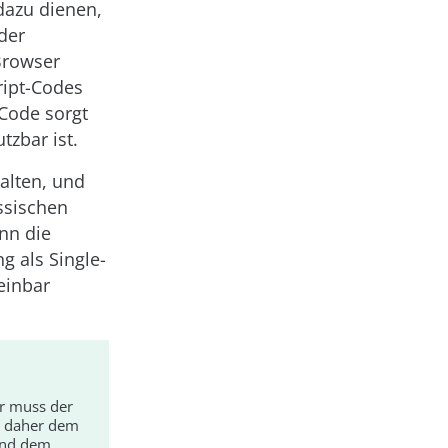
dazu dienen,
der
Browser
ript-Codes
-Code sorgt
tzbar ist.
alten, und
ssischen
nn die
 als Single-
einbar
er muss der
 daher dem
nd dem