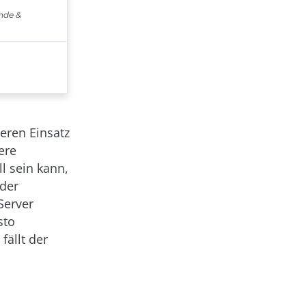
eren Einsatz
tere
l sein kann,
 der
Server
sto
fällt der