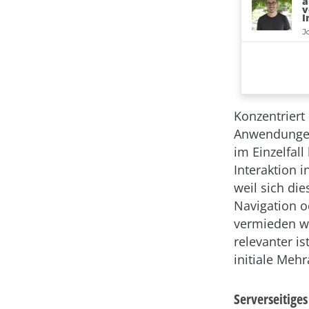
Konzentriert
Anwendungen
im Einzelfall
Interaktion 
weil sich di
Navigation o
vermieden we
relevanter is
initiale Meh
Serverseitige