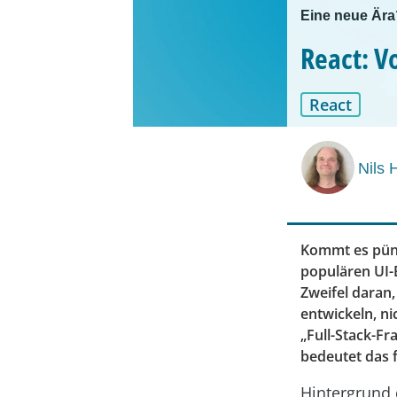
Eine neue Ära
React: 
React
Nils 
Kommt es pünk
populären UI-
Zweifel daran,
entwickeln, ni
„Full-Stack-F
bedeutet das f
Hintergrund 