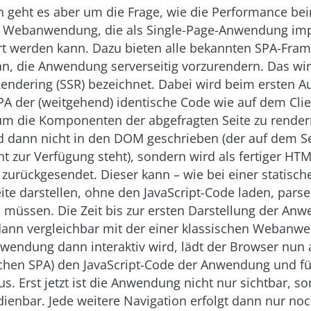
 geht es aber um die Frage, wie die Performance b
er Webanwendung, die als Single-Page-Anwendung im
ert werden kann. Dazu bieten alle bekannten SPA-Fra
an, die Anwendung serverseitig vorzurendern. Das wir
Rendering (SSR) bezeichnet. Dabei wird beim ersten Au
SPA der (weitgehend) identische Code wie auf dem Clie
um die Komponenten der abgefragten Seite zu render
d dann nicht in den DOM geschrieben (der auf dem S
cht zur Verfügung steht), sondern wird als fertiger H
zurückgesendet. Dieser kann – wie bei einer statisc
Seite darstellen, ohne den JavaScript-Code laden, pars
 müssen. Die Zeit bis zur ersten Darstellung der An
dann vergleichbar mit der einer klassischen Webanw
wendung dann interaktiv wird, lädt der Browser nun 
schen SPA) den JavaScript-Code der Anwendung und fü
aus. Erst jetzt ist die Anwendung nicht nur sichtbar, 
edienbar. Jede weitere Navigation erfolgt dann nur no