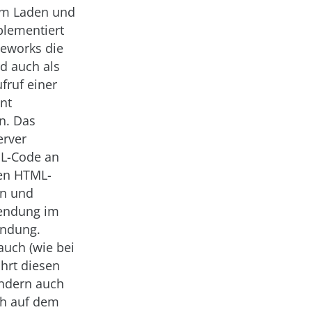
eim Laden und
plementiert
meworks die
d auch als
fruf einer
nt
n. Das
erver
TML-Code an
hen HTML-
en und
wendung im
endung.
auch (wie bei
hrt diesen
sondern auch
ch auf dem