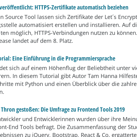
 veröffentlicht: HTTPS-Zertifikate automatisch beziehen
 Source Tool lassen sich Zertifikate der Let´s Encryp
gsstelle automatisiert erstellen und installieren. Auf 
iten möglich, HTTPS-Verbindungen nutzen zu können. 
ease landet auf dem 8. Platz.
orial: Eine Einführung in die Programmiersprache
det sich auf einem Höhenflug der Beliebtheit unter vi
rn. In diesem Tutorial gibt Autor Tam Hanna Hilfest
chritte mit Python und einen Überblick über die zahlr
n.
 Thron gestoßen: Die Umfrage zu Frontend Tools 2019
twickler und Entwicklerinnen wurden über ihre Mei
ront-End Tools befragt. Die Zusammenfassung der Stu
ebnissen zu jQuery, Bootstrap, React & Co. ergatterte