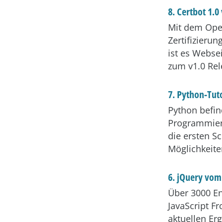
8.
Certbot 1.0
Mit dem Open
Zertifizierun
ist es Webse
zum v1.0 Rel
7. Python-Tut
Python befin
Programmiere
die ersten S
Möglichkeite
6. jQuery vom
Über 3000 En
JavaScript F
aktuellen Erg