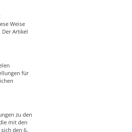
t
diese Weise
Der Artikel
elen
ellungen für
eichen
nungen zu den
die mit den
 sich den 6.