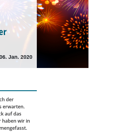
er
06. Jan. 2020
ch der
s erwarten.
ck auf das
 haben wir in
mmengefasst.