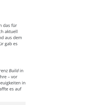
m das für
h aktuell
und aus dem
ür gab es
erenz
Build
in
hre – vor
Neuigkeiten in
ffte es auf