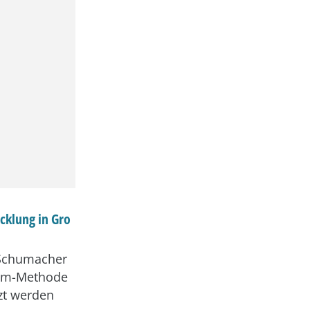
icklung in Gro
 Schumacher
crum-Methode
zt werden