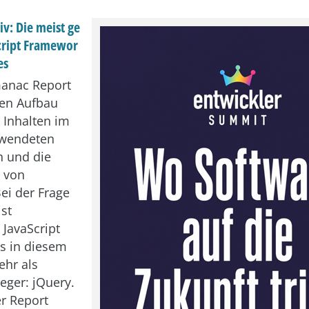
v: Die meist ge
cript Framewor
es
anac Report
den Aufbau
n Inhalten im
rwendeten
n und die
 von
ei der Frage
st
JavaScript
es in diesem
ehr als
eger: jQuery.
r Report