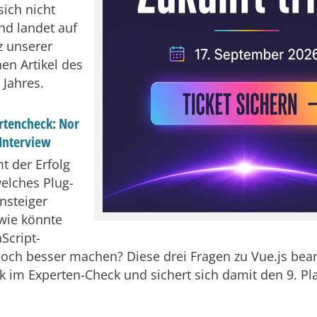
sich nicht
nd landet auf
z unserer
en Artikel des
Jahres.
ertencheck: Nor
 Interview
 der Erfolg
welches Plug-
nsteiger
wie könnte
Script-
ch besser machen? Diese drei Fragen zu Vue.js bea
k im Experten-Check und sichert sich damit den 9. Pla