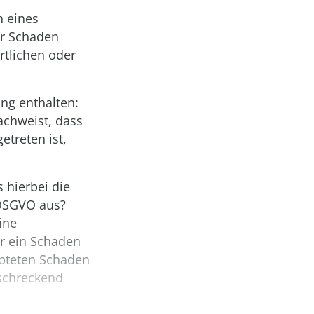
n eines
er Schaden
rtlichen oder
ng enthalten:
achweist, dass
etreten ist,
s hierbei die
 DSGVO aus?
ine
r ein Schaden
upteten Schaden
schreckend