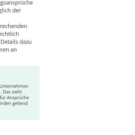
ungsansprüche
lich der
prechenden
echtlich
Details dazu
mmen an
n Unternehmen
. Das sieht
 für Ansprüche
örden geltend