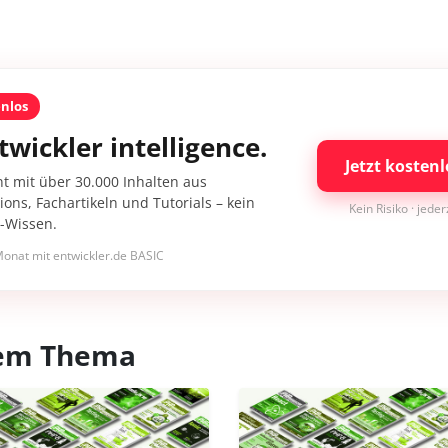
enlos
twickler intelligence.
Jetzt kostenl
nt mit über 30.000 Inhalten aus
ons, Fachartikeln und Tutorials – kein
Kein Risiko · jede
I-Wissen.
onat mit entwickler.de BASIC
esem Thema