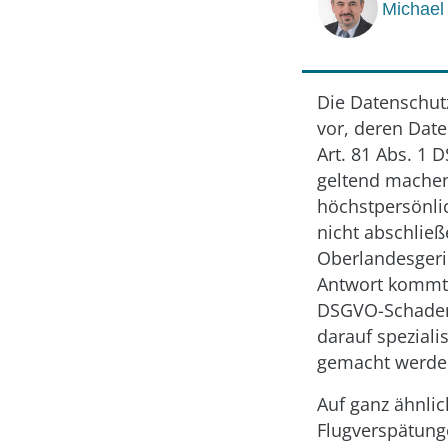
Michael
Die Datenschut
vor, deren Dat
Art. 81 Abs. 1 
geltend machen
höchstpersönli
nicht abschließ
Oberlandesgeri
Antwort kommt 
DSGVO-Schadene
darauf spezial
gemacht werde
Auf ganz ähnli
Flugverspätunge