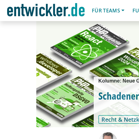
FÜR TEAMS
FU
Kolumne: Neue Ge
Schadener
Recht & Netzk