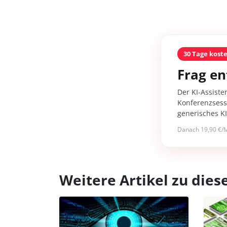
30 Tage kost
Frag en
Der KI-Assiste
Konferenzsessi
generisches K
Danach 19,90 €/M
Weitere Artikel zu di