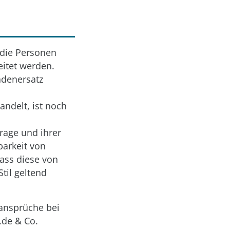
 die Personen
itet werden.
adenersatz
ndelt, ist noch
age und ihrer
barkeit von
ass diese von
til geltend
zansprüche bei
.de & Co.