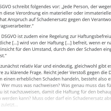
DSGVO schreibt folgendes vor: „Jede Person, der wege
n diese Verordnung ein materieller oder immateriell
, hat Anspruch auf Schadenersatz gegen den Verantwo
agsverarbeiter.“
 3 DSGVO ist zudem eine Regelung zur Haftungsbefreiu
liche […] wird von der Haftung […] befreit, wenn er n
 Hinsicht für den Umstand, durch den der Schaden eing
st.“
 zunächst relativ klar und eindeutig, gleichwohl gibt e
re zu klärende Frage. Reicht jeder Verstoß gegen die
m einen erheblichen Schaden handeln, besteht also e
? Wer muss was nachweisen? Was genau muss das fü
u ist nachzuweisen, damit die Haftung für den beha
 werden kann? Muss oder darf ein Schadenersatz ab
zuletzt...