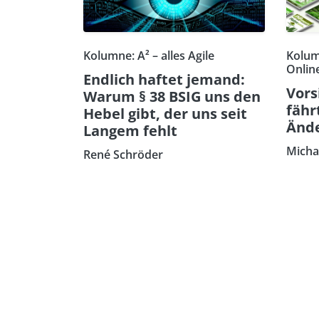
Kolumne: A² – alles Agile
Kolum
Onlin
Endlich haftet jemand:
Vors
Warum § 38 BSIG uns den
fähr
Hebel gibt, der uns seit
Ände
Langem fehlt
Micha
René Schröder