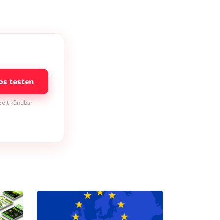
os testen
rzeit kündbar