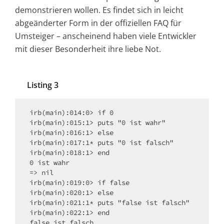
demonstrieren wollen. Es findet sich in leicht
abgeänderter Form in der offiziellen FAQ für
Umsteiger – anscheinend haben viele Entwickler
mit dieser Besonderheit ihre liebe Not.
Listing 3
irb(main):014:0> if 0 

irb(main):015:1> puts "0 ist wahr" 

irb(main):016:1> else 

irb(main):017:1* puts "0 ist falsch" 

irb(main):018:1> end 

0 ist wahr 

=> nil 

irb(main):019:0> if false 

irb(main):020:1> else 

irb(main):021:1* puts "false ist falsch" 

irb(main):022:1> end 

false ist falsch 
