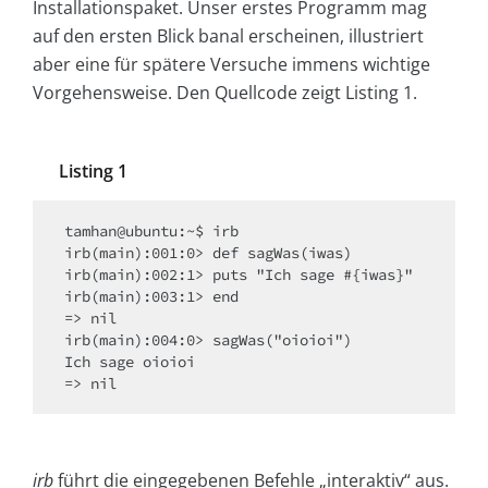
Installationspaket. Unser erstes Programm mag
auf den ersten Blick banal erscheinen, illustriert
aber eine für spätere Versuche immens wichtige
Vorgehensweise. Den Quellcode zeigt Listing 1.
Listing 1
tamhan@ubuntu:~$ irb 

irb(main):001:0> def sagWas(iwas) 

irb(main):002:1> puts "Ich sage #{iwas}" 

irb(main):003:1> end 

=> nil 

irb(main):004:0> sagWas("oioioi") 

Ich sage oioioi 

=> nil
irb
führt die eingegebenen Befehle „interaktiv“ aus.