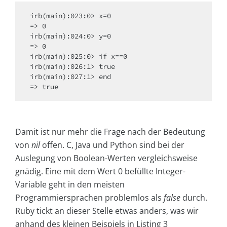
irb(main):023:0> x=0 

=> 0 

irb(main):024:0> y=0 

=> 0 

irb(main):025:0> if x==0 

irb(main):026:1> true 

irb(main):027:1> end 

=> true 
Damit ist nur mehr die Frage nach der Bedeutung
von
nil
offen. C, Java und Python sind bei der
Auslegung von Boolean-Werten vergleichsweise
gnädig. Eine mit dem Wert 0 befüllte Integer-
Variable geht in den meisten
Programmiersprachen problemlos als
false
durch.
Ruby tickt an dieser Stelle etwas anders, was wir
anhand des kleinen Beispiels in Listing 3