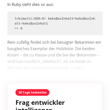
In Ruby sieht dies so aus:
irb(main):009:0> keksBoxInhalt=keksBoxInh
alt-keksBoxInhalt 

=> 0 
Rein zufällig findet sich bei besagter Bekannten ein
baugleiches Exemplar der Holzkiste. Die beiden
Kisten – die zu Hause und die bei der Bekannten –
sind nun insofern „identisch“, als sie beide im
Moment keine Kekse beheimaten. Leider...
30 Tage kostenlos
Frag entwickler