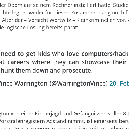
oder Doom auf seinem Rechner installiert hatte. Studi
erichte legt er weder für diesen Zusammenhang noch f
lter der – Vorsicht Wortwitz – Kleinkriminellen vor. 
ie logische Lösung bereits parat:
need to get kids who love computers/hacki
at careers where they can showcase their 
 hunt them down and prosecute.
ince Warrington (@WarringtonVince)
20. Fe
ton von einer Kinderjagd und Gefängnissen voller 8-J
Vorstrafenregistern Abstand nimmt, ist einerseits ber
 möchte er sie gerne in dem von ihm mit ins Leben g