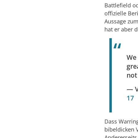
Battlefield 
offizielle B
Aussage zum A
hat er aber d
We 
gre
not
— V
17
Dass Warring
bibeldicken 
Andererseits