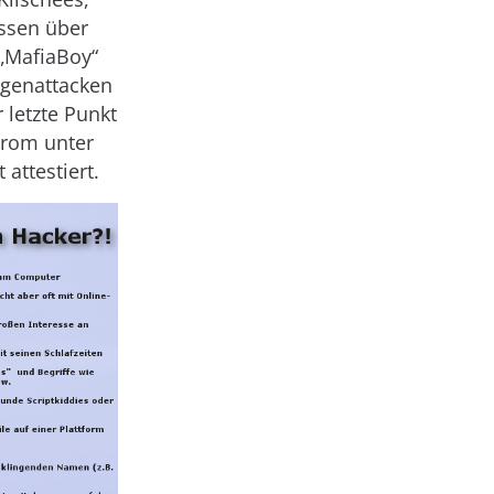
ssen über
 „MafiaBoy“
Gegenattacken
 letzte Punkt
drom unter
attestiert.