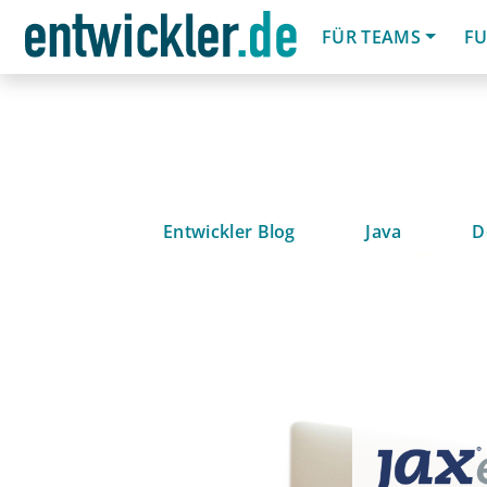
FÜR TEAMS
FU
Entwickler Blog
Java
D