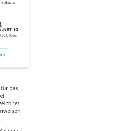
für das
el
zeichnet,
inweisen
.
Klischees,