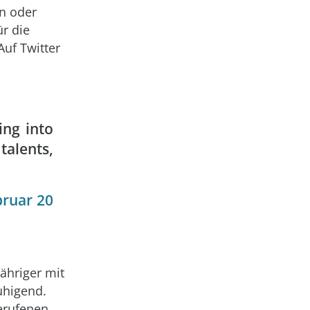
en oder
ür die
Auf Twitter
ng into
talents,
bruar 20
ähriger mit
uhigend.
erufenen