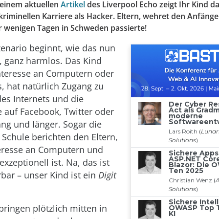
 einem aktuellen
Artikel
des Liverpool Echo zeigt Ihr Kind d
kriminellen Karriere als Hacker. Eltern, wehret den Anfäng
r wenigen Tagen in Schweden passierte!
enario beginnt, wie das nun
t, ganz harmlos. Das Kind
Interesse an Computern oder
 hat natürlich Zugang zu
es Internets und die
e auf Facebook, Twitter oder
ang und länger. Sogar die
 Schule berichten den Eltern,
teresse an Computern und
xzeptionell ist. Na, das ist
ar – unser Kind ist ein
Digit
ringen plötzlich mitten in