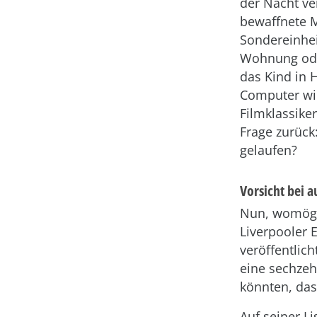
der Nacht v
bewaffnete Mi
Sondereinhei
Wohnung ode
das Kind in 
Computer wir
Filmklassike
Frage zurück:
gelaufen?
Vorsicht bei a
Nun, womögl
Liverpooler 
veröffentlich
eine sechzeh
könnten, das
Auf seiner Li