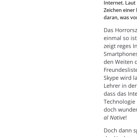
Internet. Laut
Zeichen einer 
daran, was vo
Das Horrorsz
einmal so is
zeigt reges 
Smartphones,
den Weiten d
Freundeslist
Skype wird l
Lehrer in der
dass das In
Technologie e
doch wunderb
al Native
!
Doch dann sp