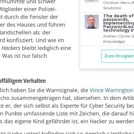
ermummte und schwer
tglieder einer Polizei-
t durch die Fenster der
r des Hauses und führen
Handschellen ab; der
d konfisziert. Und wie im
r
Hackers
bleibt lediglich eine
 Was ist nur falsch
uffälligem Verhalten
ich haben Sie die Warnsignale, die
Vince Warrington
Echo zusammengetragen hat, übersehen. In dem Artik
te er, der sich selbst als Experte für Cyber Security be
n Punkte umfassende Liste mit Zeichen, die darauf h
s das eigene Kind gefährdet ist, ein Hacker zu werden
ste (siehe unten) befinden sich so ziemlich sämtliche 