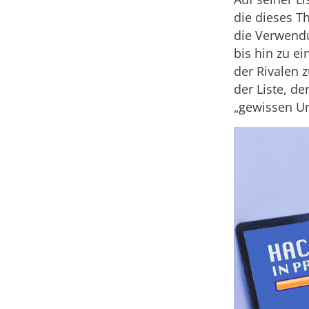
die dieses T
die Verwend
bis hin zu e
der Rivalen 
der Liste, d
„gewissen Um