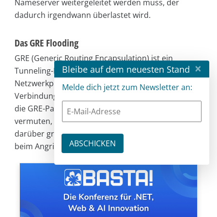
Nameserver weitergeleitet werden muss, der
dadurch irgendwann überlastet wird.
Das GRE Flooding
GRE (Generic Routing Encapsulation) ist ein
×
Bleibe auf dem neuesten Stand
Tunneling-Protokoll, das eine Vielzahl von
Netzwerkprotokollen in virtuelle Punkt-zu-Punkt-
Melde dich jetzt zum Newsletter an:
Verbindungen kapseln kann. Übertragen werden
die GRE-Pakete über UDP. Die Forscher von F5
vermuten, dass GRE verwendet wird, weil sich
darüber große Payloads übertragen lassen, die
beim Angriffsziel zusätzliche Arbeit verursachen.