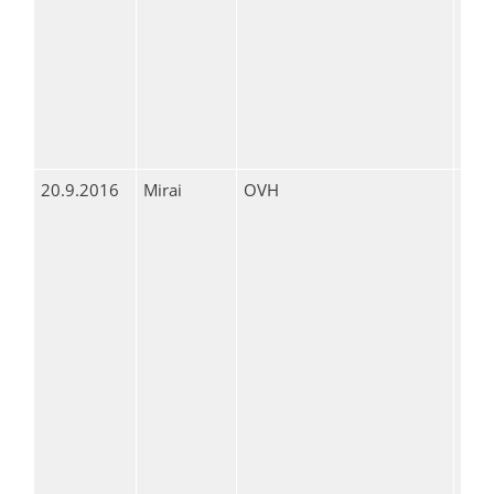
20.9.2016
Mirai
OVH
799
615
698
587