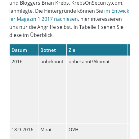
und Bloggers Brian Krebs, KrebsOnSecurity.com,
lahmlegte. Die Hintergründe können Sie
im Entwick
ler Magazin 1.2017 nachlesen
, hier interessieren
uns nur die Angriffe selbst. In Tabelle 1 sehen Sie
diese im Überblick.
Datum
Botnet
Ziel
Umf
2016
unbekannt
unbekannt/Akamai
363
18.9.2016
Mirai
OVH
735
360