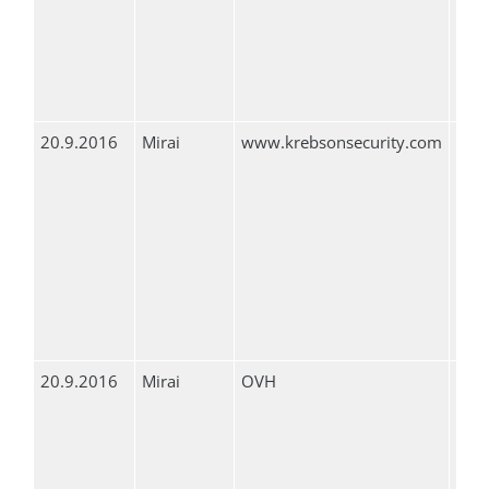
20.9.2016
Mirai
www.krebsonsecurity.com
620
20.9.2016
Mirai
OVH
1.1
Gbp
901