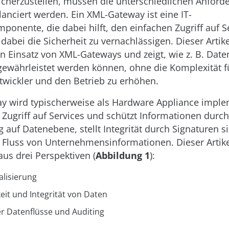
cherzustellen, müssen die unterschiedlichen Anford
nciert werden. Ein XML-Gateway ist eine IT-
mponente, die dabei hilft, den einfachen Zugriff auf S
dabei die Sicherheit zu vernachlässigen. Dieser Artikel
en Einsatz von XML-Gateways und zeigt, wie z. B. Daten
 gewährleistet werden können, ohne die Komplexität f
ickler und den Betrieb zu erhöhen.
y wird typischerweise als Hardware Appliance implem
n Zugriff auf Services und schützt Informationen durch
 auf Datenebene, stellt Integrität durch Signaturen s
n Fluss von Unternehmensinformationen. Dieser Artike
us drei Perspektiven (
Abbildung 1
):
alisierung
eit und Integrität von Daten
er Datenflüsse und Auditing