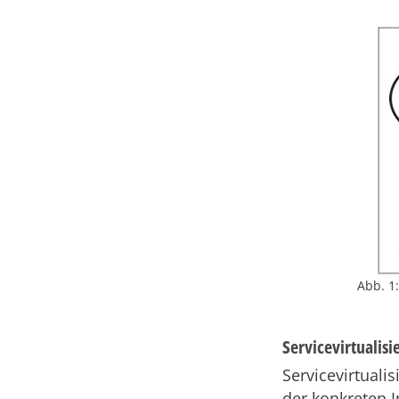
Abb. 1
Servicevirtualisi
Servicevirtuali
der konkreten I