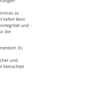
erungen
ervices zu
 liefert Best
integrität und -
ür die
entiert. Es
icher und
l betrachtet