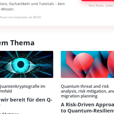
ons, Fachartikeln und Tutorials – kein
Kein Risiko · jede
I-Wissen.
onat mit entwickler.de BASIC
esem Thema
Quantenkryptografie im
Quantum threat and risk
Umfeld
analysis, risk mitigation, an
migration planning
 wir bereit für den Q-
A Risk-Driven Appro
?
to Quantum-Resilien