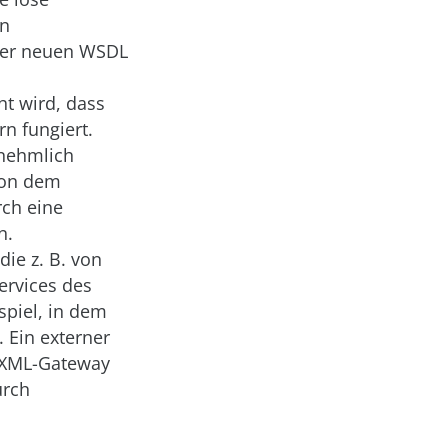
en
iner neuen WSDL
ht wird, dass
n fungiert.
rnehmlich
 von dem
rch eine
n.
die z. B. von
ervices des
ispiel, in dem
. Ein externer
n XML-Gateway
urch