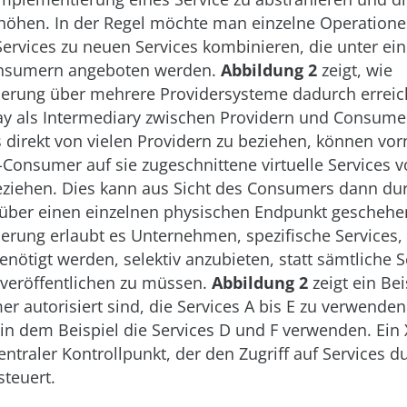
höhen. In der Regel möchte man einzelne Operation
Services zu neuen Services kombinieren, die unter e
onsumern angeboten werden.
Abbildung 2
zeigt, wie
sierung über mehrere Providersysteme dadurch erreic
y als Intermediary zwischen Providern und Consumer
s direkt von vielen Providern zu beziehen, können vo
-Consumer auf sie zugeschnittene virtuelle Services
eziehen. Dies kann aus Sicht des Consumers dann du
über einen einzelnen physischen Endpunkt geschehe
sierung erlaubt es Unternehmen, spezifische Services, 
nötigt werden, selektiv anzubieten, statt sämtliche S
eröffentlichen zu müssen.
Abbildung 2
zeigt ein Be
r autorisiert sind, die Services A bis E zu verwenden
in dem Beispiel die Services D und F verwenden. Ei
zentraler Kontrollpunkt, der den Zugriff auf Services d
steuert.