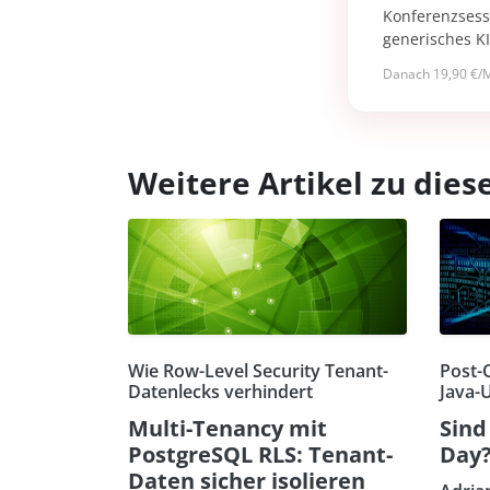
Konferenzsessi
generisches K
Danach 19,90 €/M
Weitere Artikel zu di
Wie Row-Level Security Tenant-
Post-
Datenlecks verhindert
Java-
Multi-Tenancy mit
Sind
PostgreSQL RLS: Tenant-
Day
Daten sicher isolieren