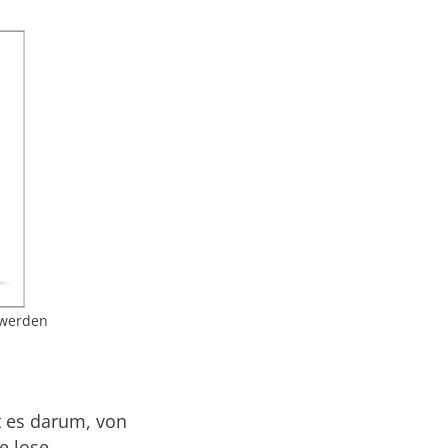
 werden
ht es darum, von
e lose