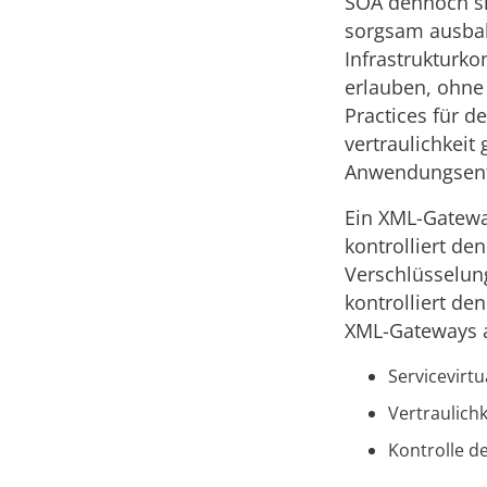
SOA dennoch si
sorgsam ausbala
Infrastrukturko
erlauben, ohne 
Practices für d
vertraulichkeit
Anwendungsentw
Ein XML-Gatewa
kontrolliert de
Verschlüsselung
kontrolliert de
XML-Gateways a
Servicevirtu
Vertraulichk
Kontrolle d