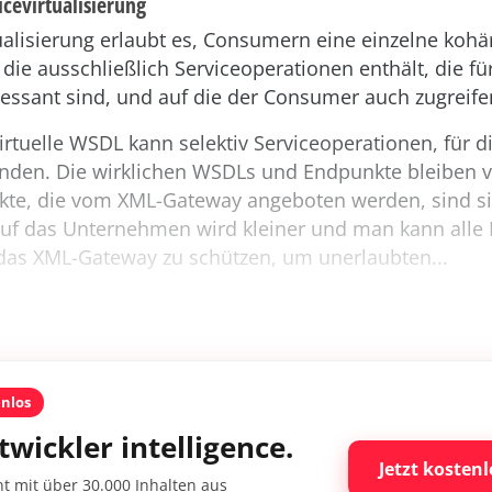
icevirtualisierung
tualisierung erlaubt es, Consumern eine einzelne koh
, die ausschließlich Serviceoperationen enthält, die fü
essant sind, und auf die der Consumer auch zugreifen
virtuelle WSDL kann selektiv Serviceoperationen, für di
enden. Die wirklichen WSDLs und Endpunkte bleiben 
kte, die vom XML-Gateway angeboten werden, sind si
auf das Unternehmen wird kleiner und man kann alle 
 das XML-Gateway zu schützen, um unerlaubten...
enlos
twickler intelligence.
Jetzt kostenl
nt mit über 30.000 Inhalten aus