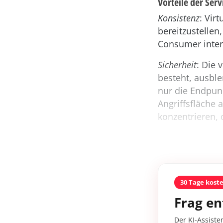
Vorteile der Serv
Konsistenz
: Vir
bereitzustellen
Consumer inter
Sicherheit
: Die 
besteht, ausbl
nur die Endpun
Angriffsfläche 
konzentrieren,
30 Tage kost
Frag en
Der KI-Assiste