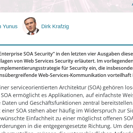
 Yunus
Dirk Krafzig
„Enterprise SOA Security“ in den letzten vier Ausgaben dies
dlagen von Web Services Security erläutert. Im vorliegenden
Implementierungsstrategie für Security ein, die insbesonder
sübergreifende Web-Services-Kommunikation vorteilhaft i
iner serviceorientierten Architektur (SOA) gehören l
t. SOA ermöglicht es Applikationen, auf einfachste Wei
e Daten und Geschäftsfunktionen zentral bereitstellen. 
 einer SOA stehen aber häufig im Widerspruch zur Sic
wünschte Einfachheit zu einer möglichst offenen SOA
rderungen in die entgegengesetzte Richtung. Um den 