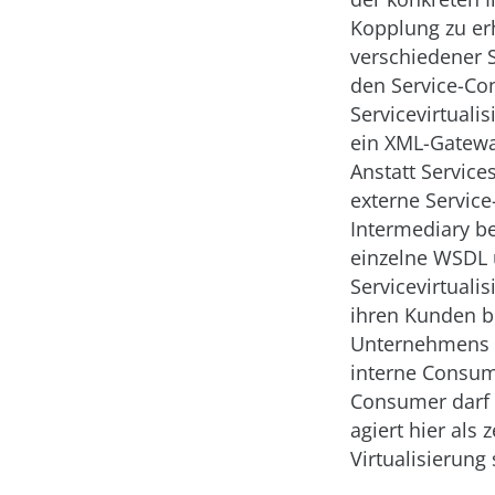
Kopplung zu er
verschiedener 
den Service-C
Servicevirtuali
ein XML-Gatewa
Anstatt Service
externe Service
Intermediary b
einzelne WSDL 
Servicevirtuali
ihren Kunden be
Unternehmens v
interne Consume
Consumer darf 
agiert hier als 
Virtualisierung 