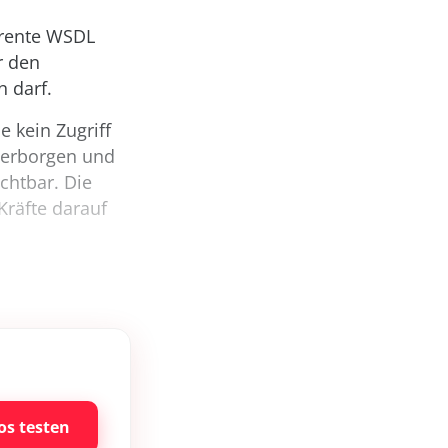
ärente WSDL
r den
 darf.
e kein Zugriff
verborgen und
chtbar. Die
Kräfte darauf
os testen