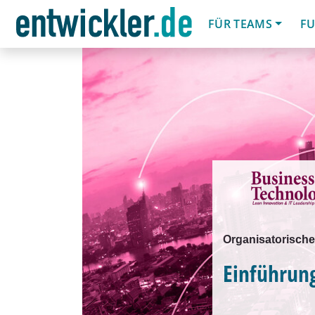
FÜR TEAMS
FU
Organisatorisc
Einführun