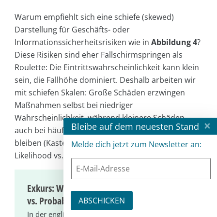
Warum empfiehlt sich eine schiefe (skewed)
Darstellung für Geschäfts- oder
Informationssicherheitsrisiken wie in
Abbildung 4
?
Diese Risiken sind eher Fallschirmspringen als
Roulette: Die Eintrittswahrscheinlichkeit kann klein
sein, die Fallhöhe dominiert. Deshalb arbeiten wir
mit schiefen Skalen: Große Schäden erzwingen
Maßnahmen selbst bei niedriger
Wahrscheinlichkeit, während kleinere Schäden
×
Bleibe auf dem neuesten Stand
auch bei häufigerem Auftreten beherrschbar
bleiben (Kasten: „Exkurs: Wahrscheinlichkeit vs.
Melde dich jetzt zum Newsletter an:
Likelihood vs. Probability“).
Exkurs: Wahrscheinlichkeit vs. Likelihood
vs. Probability
In der englischen Sprache verbindet man mit