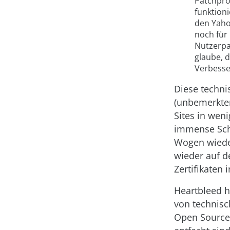
Patchpro
funktioni
den Yaho
noch für
Nutzerpa
glaube, 
Verbesse
Diese techn
(unbemerkter
Sites in wen
immense Schw
Wogen wieder
wieder auf d
Zertifikaten 
Heartbleed h
von technisc
Open Source