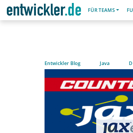
FÜR TEAMS
FU
Entwickler Blog
Java
D