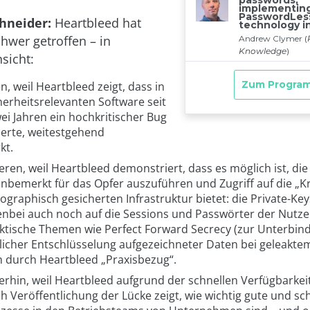
chneider:
Heartbleed hat
wer getroffen – in
sicht:
, weil Heartbleed zeigt, dass in
herheitsrelevanten Software seit
ei Jahren ein hochkritischer Bug
rte, weitestgehend
kt.
ren, weil Heartbleed demonstriert, dass es möglich ist, di
nbemerkt für das Opfer auszuführen und Zugriff auf die „K
ographisch gesicherten Infrastruktur bietet: die Private-Ke
nbei auch noch auf die Sessions und Passwörter der Nutze
ktische Themen wie Perfect Forward Secrecy (zur Unterbin
licher Entschlüsselung aufgezeichneter Daten bei geleaktem
 durch Heartbleed „Praxisbezug“.
rhin, weil Heartbleed aufgrund der schnellen Verfügbarkeit
 Veröffentlichung der Lücke zeigt, wie wichtig gute und sc