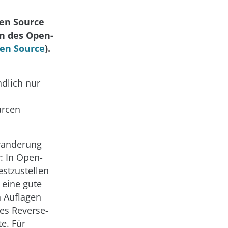
pen Source
rn des Open-
en Source
).
ndlich nur
urcen
rwanderung
: In Open-
estzustellen
 eine gute
n Auflagen
es Reverse-
e. Für