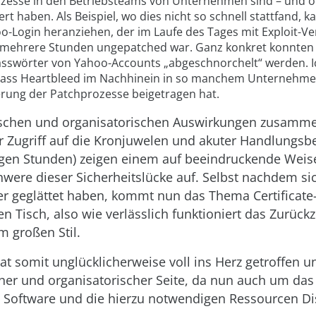
zesse in den Betriebsteams von Unternehmen sind – und o
ert haben. Als Beispiel, wo dies nicht so schnell stattfand, 
o-Login heranziehen, der im Laufe des Tages mit Exploit-Ve
 mehrere Stunden ungepatched war. Ganz konkret konnten
sswörter von Yahoo-Accounts „abgeschnorchelt“ werden. I
dass Heartbleed im Nachhinein in so manchem Unternehme
rung der Patchprozesse beigetragen hat.
ischen und organisatorischen Auswirkungen zusamme
 Zugriff auf die Kronjuwelen und akuter Handlungsbe
igen Stunden) zeigen einem auf beeindruckende Weis
ere dieser Sicherheitslücke auf. Selbst nachdem sic
 geglättet haben, kommt nun das Thema Certificate
en Tisch, also wie verlässlich funktioniert das Zurück
im großen Stil.
at somit unglücklicherweise voll ins Herz getroffen u
her und organisatorischer Seite, da nun auch um da
 Software und die hierzu notwendigen Ressourcen D