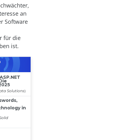
schwächter,
teresse an
er Software
 für die
ben ist.