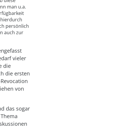
b diese
kann man u.a.
rfügbarkeit
 hierdurch
ch persönlich
n auch zur
ngefasst
darf vieler
e die
h die ersten
-Revocation
ziehen von
nd das sogar
s Thema
iskussionen