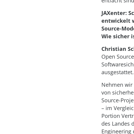
entfacht sind
JAXenter: S
entwickelt 
Source-Mode
Wie sicher i
Christian S
Open Source
Softwaresich
ausgestattet
Nehmen wir d
von sicherhe
Source-Proje
– im Verglei
Portion Vert
des Landes d
Engineering 