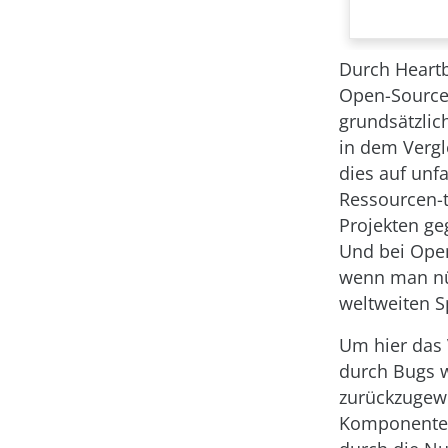
Durch Heartb
Open-Source-
grundsätzlic
in dem Vergl
dies auf unfa
Ressourcen-
Projekten ge
Und bei OpenS
wenn man nüc
weltweiten S
Um hier das 
durch Bugs w
zurückzugewi
Komponenten 