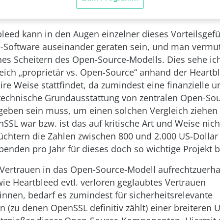
leed kann in den Augen einzelner dieses Vorteilsgef
Software auseinander geraten sein, und man vermute
hes Scheitern des Open-Source-Modells. Dies sehe ich
eich „proprietär vs. Open-Source“ anhand der Heartb
ire Weise stattfindet, da zumindest eine finanzielle u
technische Grundausstattung von zentralen Open-Sou
geben sein muss, um einen solchen Vergleich ziehen 
SL war bzw. ist das auf kritische Art und Weise nicht
htern die Zahlen zwischen 800 und 2.000 US-Dollar
penden pro Jahr für dieses doch so wichtige Projekt b
Vertrauen in das Open-Source-Modell aufrechtzuerha
ie Heartbleed evtl. verloren geglaubtes Vertrauen
nnen, bedarf es zumindest für sicherheitsrelevante
(zu denen OpenSSL definitiv zählt) einer breiteren 