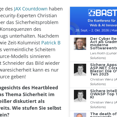
lge des
JAX Countdown
haben
ecurity-Experten Christian
er das Sicherheitsproblem
e Konsequenzen des
Bugs unterhalten. Nachdem
 wie Zeit-Kolumnist
Patrick B
 vermeintliche Scheitern
urce-Modells sinnieren
kt Schneider das Bild wieder
twaresicherheit kann es nur
urce geben!
ngesichts des Heartbleed
as Thema Sicherheit im
ißer diskutiert als
its. Wie stufen Sie selbst
ein?