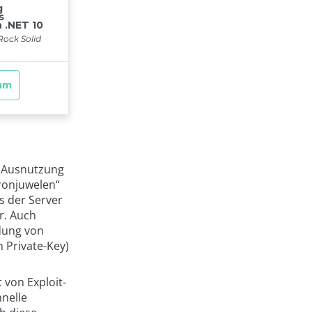
e Ausnutzung
ronjuwelen“
ys der Server
r. Auch
dung von
 Private-Key)
 von Exploit-
hnelle