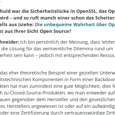
.
chuld war die Sicherheitslücke in OpenSSL, das O
wird – und so ruft manch einer schon das Scheite
lls aus (siehe:
Die unbequeme Wahrheit über Op
st aus Ihrer Sicht Open Source?
chneider:
Ich bin persönlich der Meinung, dass letzte
 die Lösung für das vermeintliche Dilemma rund um
erheit sein kann – jedoch mit entsprechenden Resso
.
as eher theoretische Beispiel einer gezielten Unte
itstechnischen Komponenten in Form einer Backdoor
kten hat man zumindest eine gute Möglichkeit, dies f
ch zu Closed-Source-Produkten, wo man entweder auf
rauen gegenüber dem Hersteller und den gesetzliche
es Herstellers angewiesen ist oder auf ein aufwändig
oder eine Zertifizierung durch vertrauenswürdige Dritt