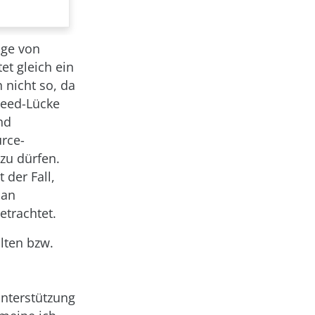
üge von
t gleich ein
 nicht so, da
leed-Lücke
nd
rce-
zu dürfen.
 der Fall,
 an
etrachtet.
lten bzw.
Unterstützung