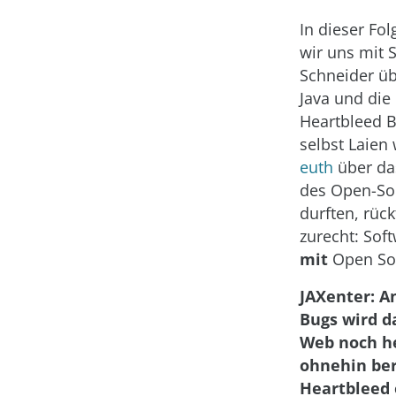
In dieser Fo
wir uns mit S
Schneider üb
Java und di
Heartbleed 
selbst Laien
euth
über das
des Open-So
durften, rüc
zurecht: Sof
mit
Open So
JAXenter: A
Bugs wird d
Web noch he
ohnehin bere
Heartbleed 