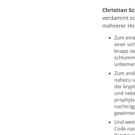
Christian S
verdammt sch
mehrerer Hin
Zum einen
einer sic
knapp zw
schlumme
unbemer
Zum ande
nahezu u
der krypt
und nebe
prophyla
nachträg
gewinnen
Und weite
Code nach