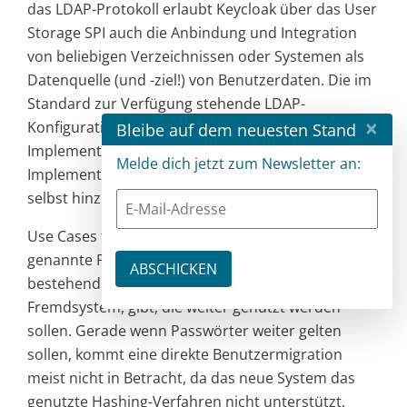
das LDAP-Protokoll erlaubt Keycloak über das User
Storage SPI auch die Anbindung und Integration
von beliebigen Verzeichnissen oder Systemen als
Datenquelle (und -ziel!) von Benutzerdaten. Die im
Standard zur Verfügung stehende LDAP-
×
Konfiguration ist bereits eine (sehr umfangreiche)
Bleibe auf dem neuesten Stand
Implementierung des User Storage SPI. Eigene
Melde dich jetzt zum Newsletter an:
Implementierungen können mit ein wenig Aufwand
selbst hinzugefügt werden.
Use Cases für die in Keycloak User Federation
genannte Funktion können sein, dass es bereits
bestehende Datenquellen, evtl. aus einem Alt- oder
Fremdsystem, gibt, die weiter genutzt werden
sollen. Gerade wenn Passwörter weiter gelten
sollen, kommt eine direkte Benutzermigration
meist nicht in Betracht, da das neue System das
genutzte Hashing-Verfahren nicht unterstützt.