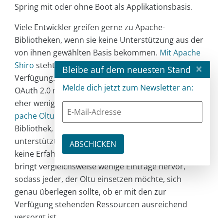
Spring mit oder ohne Boot als Applikationsbasis.
Viele Entwickler greifen gerne zu Apache-
Bibliotheken, wenn sie keine Unterstützung aus der
von ihnen gewählten Basis bekommen.
Mit Apache
Shiro
steht eine sehr bekannte Bibliothek zur
×
Bleibe auf dem neuesten Stand
Verfügung. Allerdings unterstützt Shiro weder
Melde dich jetzt zum Newsletter an:
OAuth 2.0 noch OIDC. Somit kommt dieser Ansatz
eher weniger für unsere Anforderungen in Frage.
A
pache Oltu
ist eine eher weniger bekannte
Bibliothek, die aber OAuth 2.0, OIDC und auch JWT
unterstützt. Ich selbst habe mit Oltu leider gar
keine Erfahrung, und auch die Recherche im Netz
bringt vergleichsweise wenige Einträge hervor,
sodass jeder, der Oltu einsetzen möchte, sich
genau überlegen sollte, ob er mit den zur
Verfügung stehenden Ressourcen ausreichend
versorgt ist.