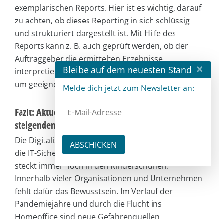
exemplarischen Reports. Hier ist es wichtig, darauf
zu achten, ob dieses Reporting in sich schlüssig
und strukturiert dargestellt ist. Mit Hilfe des
Reports kann z. B. auch geprüft werden, ob der
Auftraggeber die ermittelten Ergebnisse
×
Bleibe auf dem neuesten Stand
interpretieren und eigenständig auswerten kann,
um geeignete Maßnahmen zu treffen.
Melde dich jetzt zum Newsletter an:
Fazit: Aktuelle Entwicklungen belegen den
steigenden Pentestbedarf
Die Digitalisierung schreitet seit Jahren voran, doch
die IT-Sicherheit, insbesondere in Deutschland,
steckt immer noch in den Kinderschuhen.
Innerhalb vieler Organisationen und Unternehmen
fehlt dafür das Bewusstsein. Im Verlauf der
Pandemiejahre und durch die Flucht ins
Homeoffice sind neue Gefahrenquellen