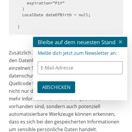
    expiration="P1Y"

  )

  LocalDate dateOfBirth = null;

×
Bleibe auf dem neuesten Stand
Zusätzlich zu den technischen Informationen über
Melde dich jetzt zum Newsletter an:
den Datenbankspaltennamen und den Typ der
einzelnen Spalten können wir auf diese Weise
datenschutzrelevante Metainformationen direkt im
Quellcode hinzufügen und nutzen. Dadurch wird
nicht nur das Entwicklungsteam unterstützt, indem
mehr Informationen näher am Quellcode
vorhanden sind, sondern auch potenziell
automatisierbare Werkzeuge können erkennen,
dass es sich bei den gespeicherten Informationen
um sensible persönliche Daten handelt.