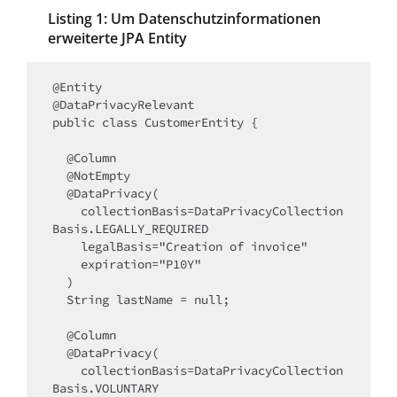
Listing 1: Um Datenschutzinformationen
erweiterte JPA Entity
@Entity

@DataPrivacyRelevant

public class CustomerEntity {

  @Column

  @NotEmpty

  @DataPrivacy(

    collectionBasis=DataPrivacyCollection
Basis.LEGALLY_REQUIRED

    legalBasis="Creation of invoice"

    expiration="P10Y"

  )

  String lastName = null;

  @Column

  @DataPrivacy(

    collectionBasis=DataPrivacyCollection
Basis.VOLUNTARY
