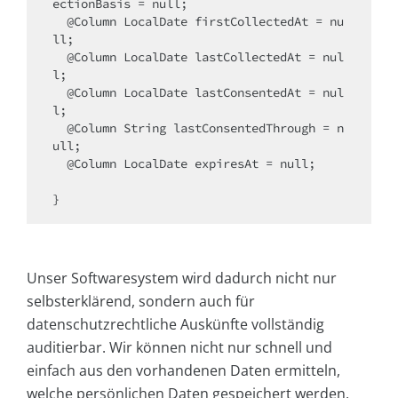
ectionBasis = null;

  @Column LocalDate firstCollectedAt = nu
ll;

  @Column LocalDate lastCollectedAt = nul
l;

  @Column LocalDate lastConsentedAt = nul
l;

  @Column String lastConsentedThrough = n
ull;

  @Column LocalDate expiresAt = null;

Unser Softwaresystem wird dadurch nicht nur
selbsterklärend, sondern auch für
datenschutzrechtliche Auskünfte vollständig
auditierbar. Wir können nicht nur schnell und
einfach aus den vorhandenen Daten ermitteln,
welche persönlichen Daten gespeichert werden,