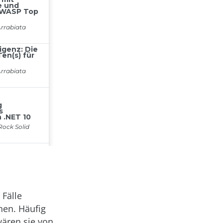
 Fälle
nen. Häufig
wären sie von