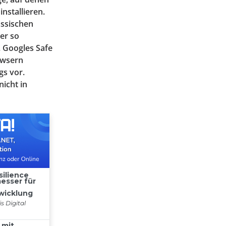
nstallieren.
assischen
er so
. Googles Safe
owsern
gs vor.
icht in