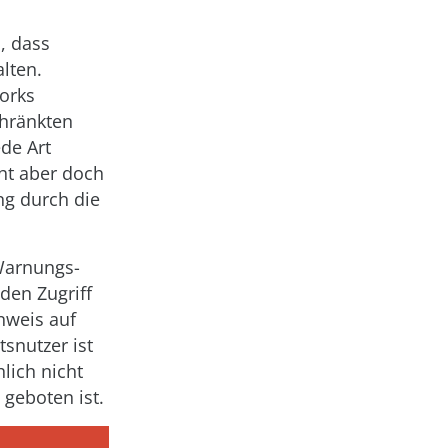
, dass
lten.
orks
hränkten
de Art
ht aber doch
ng durch die
 Warnungs-
den Zugriff
inweis auf
snutzer ist
lich nicht
 geboten ist.