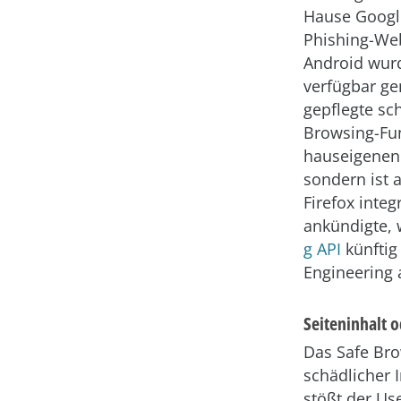
Hause Google
Phishing-Web
Android wurd
verfügbar ge
gepflegte sch
Browsing-Fun
hauseigenen
sondern ist 
Firefox inte
ankündigte, 
g API
künftig
Engineering
Seiteninhalt 
Das Safe Bro
schädlicher 
stößt der Us