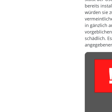
bereits inst
würden sie z
vermeintlich
in gänzlich 
vorgeblichen
schädlich. E
angegebenen