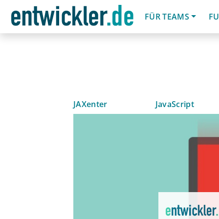
FÜR TEAMS
FU
JAXenter
JavaScript