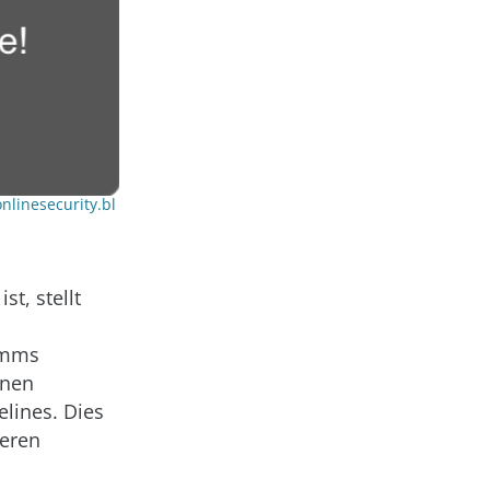
onlinesecurity.bl
t, stellt
ramms
inen
lines. Dies
deren