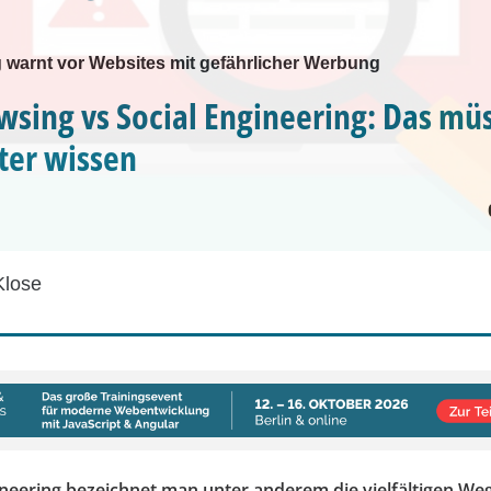
 warnt vor Websites mit gefährlicher Werbung
wsing vs Social Engineering: Das mü
er wissen
Klose
ineering bezeichnet man unter anderem die vielfältigen We