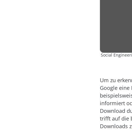
Social Engineer
Um zu erkenn
Google eine
beispielswei
informiert o
Download dur
trifft auf di
Downloads z