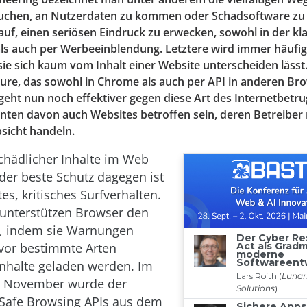
uchen, an Nutzerdaten zu kommen oder Schadsoftware zu i
auf, einen seriösen Eindruck zu erwecken, sowohl in der kl
als auch per Werbeeinblendung. Letztere wird immer häufig
 sie sich kaum vom Inhalt einer Website unterscheiden lässt
ure, das sowohl in Chrome als auch per API in anderen Br
 geht nun noch effektiver gegen diese Art des Internetbetru
nten davon auch Websites betroffen sein, deren Betreiber n
sicht handeln.
schädlicher Inhalte im Web
 der beste Schutz dagegen ist
rtes, kritisches Surfverhalten.
unterstützen Browser den
i, indem sie Warnungen
vor bestimmte Arten
Inhalte geladen werden. Im
 November wurde der
Safe Browsing APIs aus dem