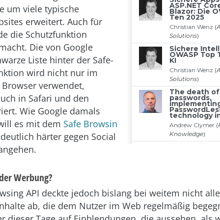
 um viele typische
sites erweitert. Auch für
e die Schutzfunktion
macht. Die von Google
warze Liste hinter der Safe-
ktion wird nicht nur im
 Browser verwendet,
auch in Safari und den
griert. Wie Google damals
will es mit dem
Safe Browsin
 deutlich härter gegen Social
 angehen.
oder Werbung?
wsing API deckte jedoch bislang bei weitem nicht alle
Inhalte ab, die dem Nutzer im Web regelmäßig begeg
er dieser Tage auf Einblendungen, die aussehen, als 