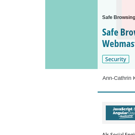
Safe Browsing
Safe Bro
Webmast
Security
Ann-Cathrin 
Als Social Eng